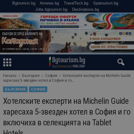
Bgtourism.bg
Airnews.bg
TravelTech.bg
Spatourism.bg
Jobs.bgtourism.bg
Destinations.bg
Начало
България
София
Хотелските експерти на Michelin Guide
харесаха 5-звезден хотел в София и го...
БЪЛГАРИЯ
СОФИЯ
Хотелските експерти на Michelin Guide
харесаха 5-звезден хотел в София и го
включиха в селекцията на Tablet
Hotels