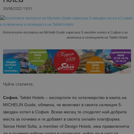
30/08/2022 19:51
Хотелските експерти на Michelin Guide харесаха 5-звезден хотел в София и го
включиха в селекцията на Tablet Hotels
Чуйте статията:
София.
Tablet Hotels – експертите по хотелиерство в екипа на
MICHELIN
Guide
, обявиха, че включват в своята селекция 5-
звезден хотел в София. Всеки месец те споделят най-добрите
места за почивка и ги добавят в своята онлайн платформа.
Sense Hotel Sofia
,
a member of Design Hotels
,
има привилегията
да е първият избран хотел в столицата, който да е част от