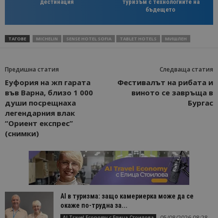
дестинация
туризъм с технологиите на
бъдещето
ТАГОВЕ
MICHELIN
SENSE HOTEL SOFIA
TABLET HOTELS
МИШЛЕН
Предишна статия
Следваща статия
Еуфория на жп гарата
Фестивалът на рибата и
във Варна, близо 1 000
виното се завръща в
души посрещнаха
Бургас
легендарния влак
“Ориент експрес”
(снимки)
AI в туризма: защо камериерка може да се
окаже по-трудна за...
05/08/2026 08:28
AI Travel Economy с Елица Стоилова