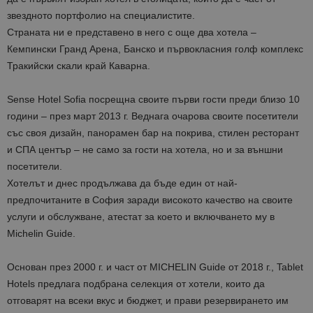
звездното портфолио на специалистите.
Страната ни е представено в него с още два хотела –
Кемпински
Гранд Арена,
Банско и първокласния голф комплекс
Тракийски скали край Каварна.
Sense Hotel Sofia посрещна своите първи гости преди близо 10
години – през март 2013 г. Веднага очарова своите посетители
със своя дизайн, панорамен бар на покрива, стилен ресторант
и СПА център – не само за гости на хотела, но и за външни
посетители.
Хотелът и днес продължава да бъде един от най-
предпочитаните в София заради високото качество на своите
услуги и обслужване, атестат за което и включването му в
Michelin Guide.
Основан през 2000 г. и част от MICHELIN Guide от 2018 г., Tablet
Hotels предлага подбрана селекция от хотели, които да
отговарят на всеки вкус и бюджет, и прави резервирането им