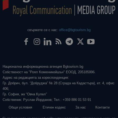
свържете се с нас:
office@bgtourism.bg
Национална информационна агенция Bgtourism.bg
Собственост на "Роял Комюникейшън" ЕООД, 205185996.
Адрес на редакцията за кореспонденция:
Гр. Добрич, бул. “Добруджа” № 28 (Сграда на Кадастъра), ет. 4, офис
406;
Гр. София, жк “Овча Купел”
Собственик: Руслан Йорданов; Тел.: +359 886 01 53 91
Общи условия
Етичен кодекс
За нас
Контакти