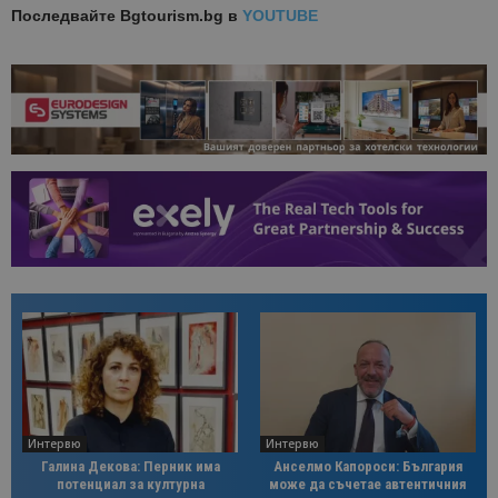
Последвайте
Bgtourism.bg в
YOUTUBE
Интервю
Интервю
Галина Декова: Перник има
Анселмо Капороси: България
потенциал за културна
може да съчетае автентичния