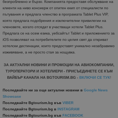
безпроблемно и бързо. Компанията предоставя обслужване на
клиенти на ниво консиерж от опитен екип от специалисти по
пътувания и предлага членство в програмата Tablet Plus VIP,
която предлага подобрения и изключителни привилегии на
членовете, когато отсядат в участващи хотели Tablet Plus.
Предлага се на осем езика, уебсайтът Tablet и приложението за
iOS позволяват на потребителите по целия свят да откриват
хотелски дестинации, които предоставят уникално незабравимо
изживяване, а не просто стая за нощувка.
ЗА АКТУАЛНИ НОВИНИ И ПРОМОЦИИ НА АВИОКОМПАНИИ,
ТУРОПЕРАТОРИ И ХОТЕЛИЕРИ - ПРИСЪЕДИНЕТЕ СЕ КЪМ
ВАЙБЪР КАНАЛА НА BGTOURISM.BG -
ВКЛЮЧИ СЕ ТУК
!
Последвайте ни за още актуални новини
в
Google News
Showcase
Последвайте
Bgtourism.bg във
VIBER
Последвайте
Bgtourism.bg в
INSTAGRAM
Последвайте
Bgtourism.bg във
FACEBOOK