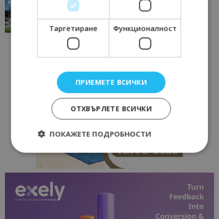
“Пощенска картичка от…”: Перник – град на
традициите, културата и вдъхновяващите...
17/06/2026 09:01
Перник
Таргетиране
Функционалност
ПРИЕМЕТЕ ВСИЧКИ
ОТХВЪРЛЕТЕ ВСИЧКИ
ПОКАЖЕТЕ ПОДРОБНОСТИ
Строго необходимо
Ефективност
Таргетиране
Функционалност
Строго необходимите бисквитки позволяват
основната функционалност на уебсайта, като