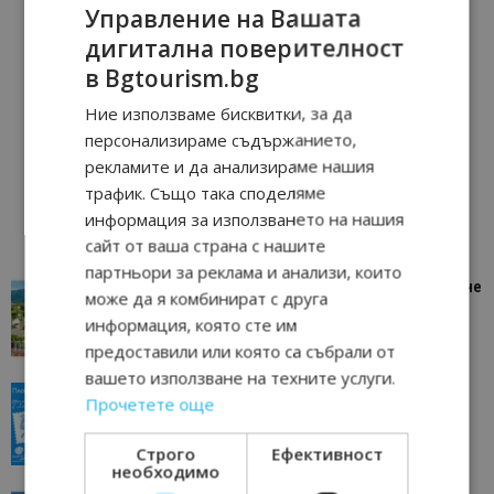
Управление на Вашата
дигитална поверителност
в Bgtourism.bg
Ние използваме бисквитки, за да
персонализираме съдържанието,
рекламите и да анализираме нашия
трафик. Също така споделяме
информация за използването на нашия
сайт от ваша страна с нашите
партньори за реклама и анализи, които
“Пощенска картичка от…”: Петрич – Изживяване
може да я комбинират с друга
отвъд очакваното
информация, която сте им
11/07/2026 11:22
Петрич
предоставили или която са събрали от
вашето използване на техните услуги.
“Пощенска картичка от…”: Пловдив, градът на
Прочетете още
всички времена
23/06/2026 10:00
Пловдив
Строго
Ефективност
необходимо