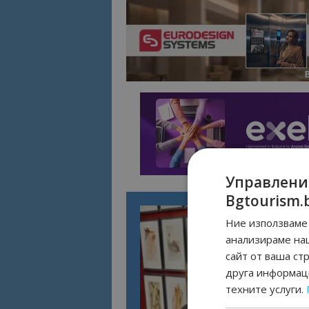
Управлени
Bgtourism.
Ние използваме 
анализираме на
сайт от ваша ст
друга информаци
техните услуги.