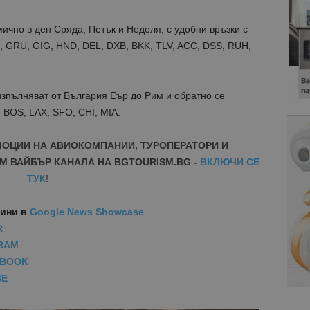
ично в ден Сряда, Петък и Неделя, с удобни връзки с
E, GRU, GIG, HND, DEL, DXB, BKK, TLV, ACC, DSS, RUH,
изпълняват от България Еър до Рим и обратно се
,
BOS
,
LAX
,
SFO
,
CHI
,
MIA
.
МОЦИИ НА АВИОКОМПАНИИ, ТУРОПЕРАТОРИ И
М ВАЙБЪР КАНАЛА НА BGTOURISM.BG -
ВКЛЮЧИ СЕ
ТУК
!
вини
в
Google News Showcase
R
RAM
EBOOK
BE