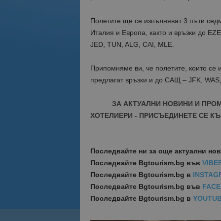
Полетите ще се изпълняват 3 пъти седм
Италия и Европа, както и връзки до EZ
JED, TUN, ALG, CAI, MLE.
Припомняме ви, че
полетите, които се 
предлагат връзки и до САЩ –
JFK
,
WAS
ЗА АКТУАЛНИ НОВИНИ И ПРО
ХОТЕЛИЕРИ - ПРИСЪЕДИНЕТЕ СЕ КЪ
Последвайте ни за още актуални но
Последвайте
Bgtourism.bg във
VIBE
Последвайте
Bgtourism.bg в
INSTAG
Последвайте
Bgtourism.bg във
FAC
Последвайте
Bgtourism.bg в
YOUTU