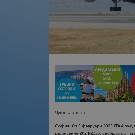
Чуйте статията:
София.
От 9 февруари 2025 ITA Airway
разписание 2024/2025, съобщиха от ав