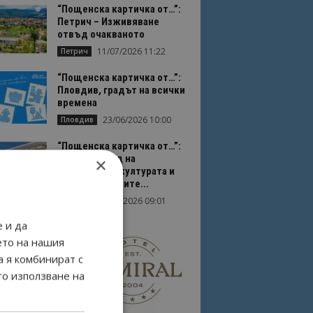
“Пощенска картичка от…”:
Петрич – Изживяване
отвъд очакваното
11/07/2026 11:22
Петрич
“Пощенска картичка от…”:
Пловдив, градът на всички
времена
23/06/2026 10:00
Пловдив
“Пощенска картичка от…”:
Перник – град на
×
традициите, културата и
вдъхновяващите...
17/06/2026 09:01
Перник
 и да
ето на нашия
а я комбинират с
то използване на