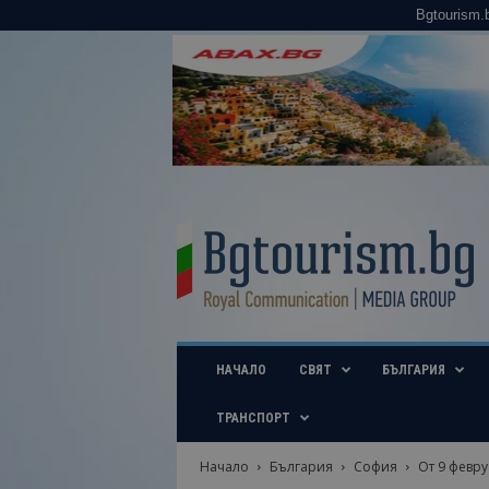
Bgtourism.
B
g
t
o
u
r
i
НАЧАЛО
СВЯТ
БЪЛГАРИЯ
s
m
.
ТРАНСПОРТ
b
g
Начало
България
София
От 9 февру
–