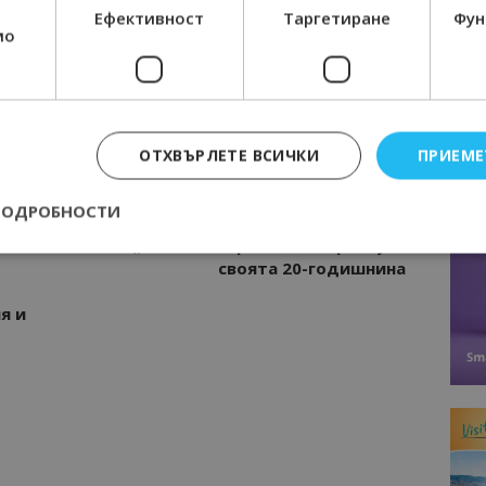
Ефективност
Таргетиране
Фун
мо
Интервю
нциал
Анселмо Капороси: България може да
съчетае автентичния туризъм с
технологиите на бъдещето
ОТХВЪРЛЕТЕ ВСИЧКИ
ПРИЕМЕ
ПОДРОБНОСТИ
Следваща статия
„Витоша Парк Хотел“ празнува
своята 20-годишнина
Строго необходимо
Ефективност
Таргетиране
Функционалност
я и
е бисквитки позволяват основната функционалност на уебсайта, като потребит
нта. Уебсайтът не може да се използва правилно без строго необходими бискви
Доставчик
/
Валиден
Описание
Домейн
до
epted
lisandraramos.com
7 дни
Тази бисквитка се използва, за да зап
bgtourism.bg
на потребителя за използването на бис