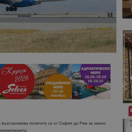
s възстановява полетите си от София до Рим за зимно
иокомпанията.