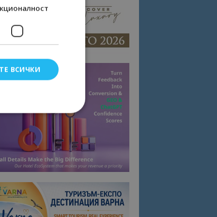
кционалност
ТЕ ВСИЧКИ
елско влизане и
тки.
омните съгласието
квитки на сайта.