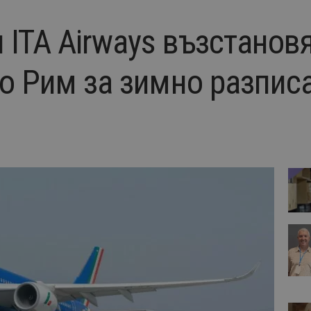
 ITA Airways възстанов
до Рим за зимно разпис