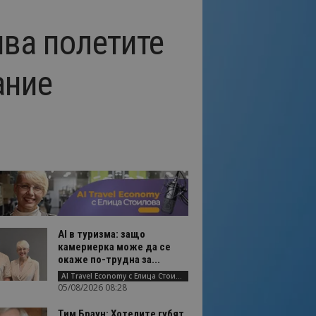
ява полетите
ание
AI в туризма: защо
камериерка може да се
окаже по-трудна за...
AI Travel Economy с Елица Стоилова
05/08/2026 08:28
Тим Браун: Хотелите губят