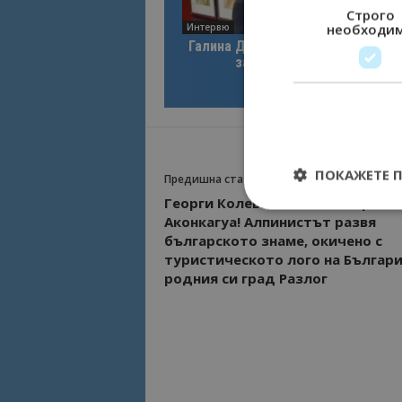
Строго
необходи
Интервю
Галина Декова: Перник има поте
за културна дестинация
ПОКАЖЕТЕ 
Предишна статия
Георги Колевичин изкачи връх
Аконкагуа! Алпинистът развя
българското знаме, окичено с
туристическото лого на Българи
родния си град Разлог
Строго необходимит
управление на акау
Име
cookie_notice_acc