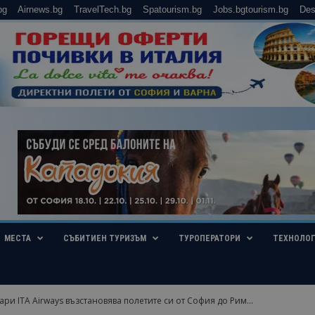
bg
Airnews.bg
TravelTech.bg
Spatourism.bg
Jobs.bgtourism.bg
Des
МЕСТА
СЪБИТИЕН ТУРИЗЪМ
ТУРОПЕРАТОРИ
ТЕХНОЛО
ари ITA Airways възстановява полетите си от София до Рим...