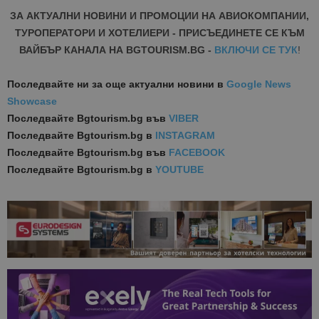
на Google.
бисквитка 
ЗА АКТУАЛНИ НОВИНИ И ПРОМОЦИИ НА АВИОКОМПАНИИ,
използва з
разгранич
ТУРОПЕРАТОРИ И ХОТЕЛИЕРИ - ПРИСЪЕДИНЕТЕ СЕ КЪМ
на уникал
ВАЙБЪР КАНАЛА НА BGTOURISM.BG -
ВКЛЮЧИ СЕ ТУК
!
потребите
чрез
присвоява
произволн
Последвайте ни за още актуални новини
в
Google News
генериран
Showcase
номер кат
идентифик
Последвайте
Bgtourism.bg във
VIBER
на клиента
се включва
Последвайте
Bgtourism.bg в
INSTAGRAM
всяка заявк
страница в
Последвайте
Bgtourism.bg във
FACEBOOK
даден сайт
Последвайте
Bgtourism.bg в
YOUTUBE
използва з
изчисляван
данни за
посетители
сесии и
кампании 
отчетите з
анализ на
сайтовете.