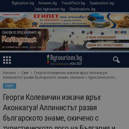
Bgtourism.bg
Airnews.bg
TravelTech.bg
Spatourism.bg
Jobs.bgtourism.bg
Destinations.bg
Начало
Свят
Георги Колевичин изкачи връх Аконкагуа!
Алпинистът развя българското знаме, окичено с туристическото...
СВЯТ
Георги Колевичин изкачи връх
Аконкагуа! Алпинистът развя
българското знаме, окичено с
туристическото лого на България и