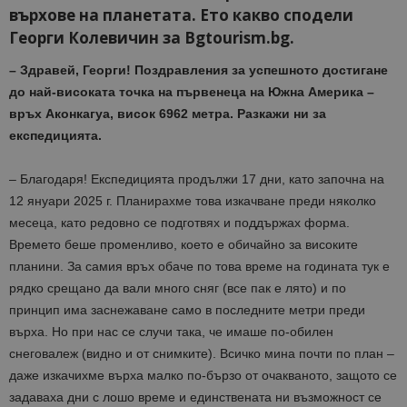
върхове на планетата. Ето какво сподели
Георги Колевичин за Bgtourism.bg.
– Здравей, Георги! Поздравления за успешното достигане
до най-високата точка на първенеца на Южна Америка –
връх Аконкагуа, висок 6962 метра. Разкажи ни за
експедицията.
– Благодаря! Експедицията продължи 17 дни, като започна на
12 януари 2025 г. Планирахме това изкачване преди няколко
месеца, като редовно се подготвях и поддържах форма.
Времето беше променливо, което е обичайно за високите
планини. За самия връх обаче по това време на годината тук е
рядко срещано да вали много сняг (все пак е лято) и по
принцип има заснежаване само в последните метри преди
върха. Но при нас се случи така, че имаше по-обилен
снеговалеж (видно и от снимките). Всичко мина почти по план –
даже изкачихме върха малко по-бързо от очакваното, защото се
задаваха дни с лошо време и единствената ни възможност се