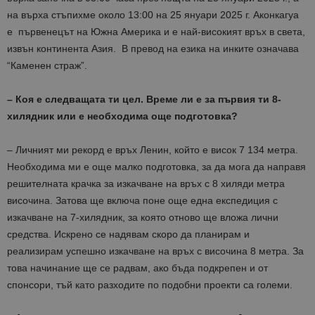
на върха стъпихме около 13:00 на 25 януари 2025 г. Аконкагуа
е първенецът на Южна Америка и е най-високият връх в света,
извън континента Азия. В превод на езика на инките означава
“Каменен страж”.
– Коя е следващата ти цел. Време ли е за първия ти 8-
хилядник или е необходима още подготовка?
– Личният ми рекорд е връх Ленин, който е висок
7 134 метра.
Необходима ми е още малко подготовка, за да мога да направя
решителната крачка за изкачване на връх с 8 хиляди метра
височина. Затова ще включа поне още една експедиция с
изкачване на 7-хилядник, за която отново ще вложа лични
средства. Искрено се надявам скоро да планирам и
реализирам успешно изкачване на връх с височина 8 метра. За
това начинание ще се радвам, ако бъда подкрепен и от
спонсори, тъй като разходите по подобни проекти са големи.