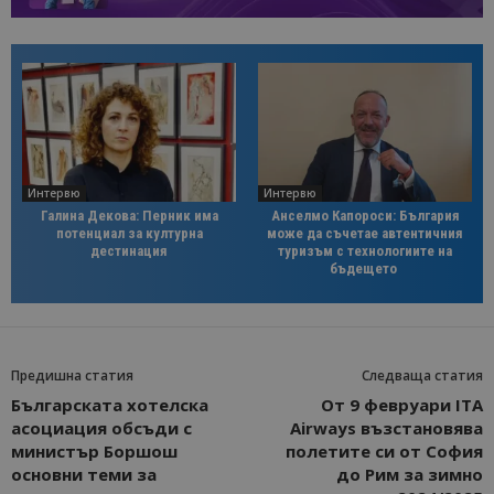
Интервю
Интервю
Галина Декова: Перник има
Анселмо Капороси: България
потенциал за културна
може да съчетае автентичния
дестинация
туризъм с технологиите на
бъдещето
Предишна статия
Следваща статия
Българската хотелска
От 9 февруари ITA
асоциация обсъди с
Airways възстановява
министър Боршош
полетите си от София
основни теми за
до Рим за зимно