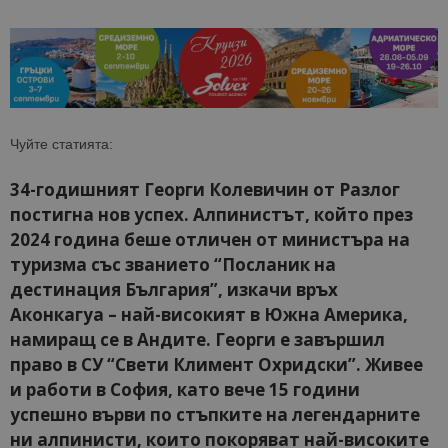
Чуйте статията:
34-годишният Георги Колевичин от Разлог
постигна нов успех. Алпинистът, който през
2024 година беше отличен от министъра на
туризма със званието “Посланик на
дестинация България”, изкачи връх
Аконкагуа – най-високият в Южна Америка,
намиращ се в Андите. Георги е завършил
право в СУ “Свети Климент Охридски”. Живее
и работи в София, като вече 15 години
успешно върви по стъпките на легендарните
ни алпинисти, които покоряват най-високите