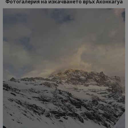
Фотогалерия на изкачването връх Аконкагуа