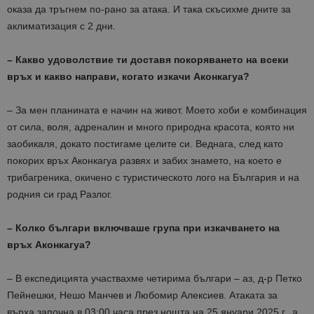
оказа да тръгнем по-рано за атака. И така скъсихме дните за
аклиматизация с 2 дни.
– Какво удоволствие ти доставя покоряването на всеки
връх и какво направи, когато изкачи Аконкагуа?
– За мен планината е начин на живот. Моето хоби е комбинация
от сила, воля, адреналин и много природна красота, която ни
заобикаля, докато постигаме целите си. Веднага, след като
покорих връх Аконкагуа развях и забих знамето, на което е
трибагреника, окичено с туристическото лого на България и на
родния си град Разлог.
– Колко българи включваше група при изкачването на
връх Аконкагуа?
– В експедицията участвахме четирима българи – аз, д-р Петко
Пейнешки, Нешо Манчев и Любомир Алексиев. Атаката за
върха започна в 03:00 часа през нощта на 25 януари 2025 г., а