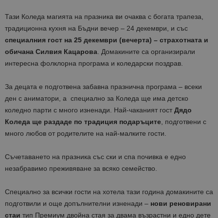
Тази Коледа магията на празника ви очаква с богата трапеза,
традиционна кухня на Бъдни вечер – 24 декември, и със
специалния гост на 25 декември (вечерта) – страхотната и
обичана Силвия Кацарова
. Домакините са организирали
интересна фолклорна програма и коледарски поздрав.
За децата е подготвена забавна празнична програма – всеки
ден с аниматори, а специално за Коледа ще има детско
коледно парти с много изненади. Най-чаканият гост
Дядо
Коледа ще раздаде по традиция подаръците
, подготвени с
много любов от родителите на най-малките гости.
Съчетаването на празника със ски и спа почивка е едно
незабравимо преживяване за всяко семейство.
Специално за всички гости на хотела тази година домакините са
подготвили и още допълнителни изненади –
нови реновирани
стаи
тип Премиум двойна стая за двама възрастни и едно дете