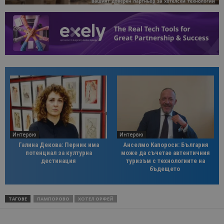
Интервю
Интервю
Галина Декова: Перник има
Анселмо Капороси: България
потенциал за културна
може да съчетае автентичния
дестинация
туризъм с технологиите на
бъдещето
ТАГОВЕ
ПАМПОРОВО
ХОТЕЛ ОРФЕЙ