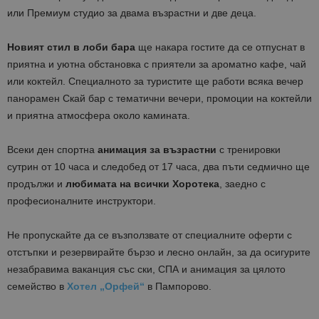
или Премиум студио за двама възрастни и две деца.
Новият стил в лоби бара
ще накара гостите да се отпуснат в
приятна и уютна обстановка с приятели за ароматно кафе, чай
или коктейл. Специалното за туристите ще работи всяка вечер
панорамен Скай бар с тематични вечери, промоции на коктейли
и приятна атмосфера около камината.
Всеки ден спортна
анимация за възрастни
с тренировки
сутрин от 10 часа и следобед от 17 часа, два пъти седмично ще
продължи и
любимата на всички Хоротека
, заедно с
професионалните инструктори.
Не пропускайте да се възползвате от специалните оферти с
отстъпки и резервирайте бързо и лесно онлайн, за да осигурите
незабравима ваканция със ски, СПА и анимация за цялото
семейство в
Хотел „Орфей“
в Пампорово.