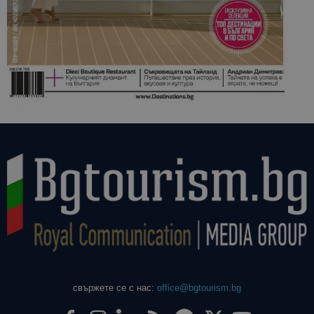
свържете се с нас:
office@bgtourism.bg