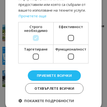
предоставили или която са събрали от
вашето използване на техните услуги.
Прочетете още
“Пощенска картичка от…”: Петрич – Изживяване
Строго
Ефективност
необходимо
отвъд очакваното
11/07/2026 11:22
Петрич
Таргетиране
Функционалност
“Пощенска картичка от…”: Пловдив, градът на
всички времена
23/06/2026 10:00
Пловдив
“Пощенска картичка от…”: Перник – град на
ПРИЕМЕТЕ ВСИЧКИ
традициите, културата и вдъхновяващите...
17/06/2026 09:01
Перник
ОТХВЪРЛЕТЕ ВСИЧКИ
ПОКАЖЕТЕ ПОДРОБНОСТИ