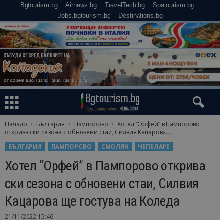
Bgtourism.bg
Airnews.bg
TravelTech.bg
Spatourism.bg
Jobs.bgtourism.bg
Destinations.bg
Начало
България
Пампорово
Хотел “Орфей” в Пампорово
открива ски сезона с обновени стаи, Силвия Кацарова...
БЪЛГАРИЯ
ПАМПОРОВО
СМОЛЯН
ЧЕПЕЛАРЕ
Хотел “Орфей” в Пампорово открива
ски сезона с обновени стаи, Силвия
Кацарова ще гостува на Коледа
21/11/2022 15:46