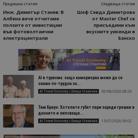
Предишна статия
Следваща статия
Инж. Димитър Станев: В
Шеф Севда Димитрова
Албена вече отчитаме
от Master Chef се
ползите от инвестиции
присъедини към
във фотоволтаични
вкусните уикенди в
електроцентрали
Банско
AI в туризма: защо камериерка може да се
окаже по-трудна за...
05/08/2026 08:28
AI Travel Economy с Елица Стоилова
Тим Браун: Хотелите губят пари заради грешки в
данните и липсващи...
13/07/2026 09:02
AI Travel Economy с Елица Стоилова