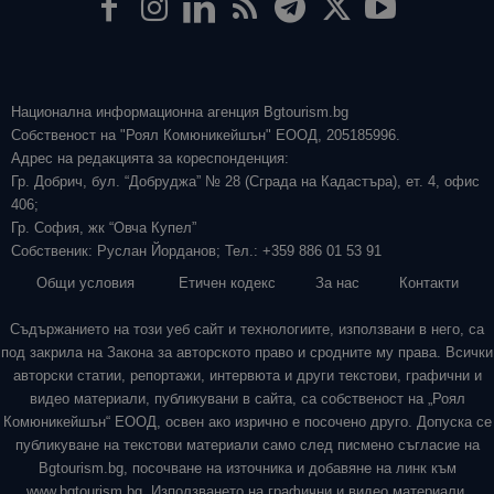
Национална информационна агенция Bgtourism.bg
Собственост на "Роял Комюникейшън" ЕООД, 205185996.
Адрес на редакцията за кореспонденция:
Гр. Добрич, бул. “Добруджа” № 28 (Сграда на Кадастъра), ет. 4, офис
406;
Гр. София, жк “Овча Купел”
Собственик: Руслан Йорданов; Тел.: +359 886 01 53 91
Общи условия
Етичен кодекс
За нас
Контакти
Съдържанието на този уеб сайт и технологиите, използвани в него, са
под закрила на Закона за авторското право и сродните му права. Всички
авторски статии, репортажи, интервюта и други текстови, графични и
видео материали, публикувани в сайта, са собственост на „Роял
Комюникейшън“ ЕООД, освен ако изрично е посочено друго. Допуска се
публикуване на текстови материали само след писмено съгласие на
Bgtourism.bg, посочване на източника и добавяне на линк към
www.bgtourism.bg. Използването на графични и видео материали,