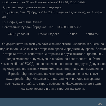
Собственост на "Роял Комюникейшън" ЕООД, 205185996.
Адрес на редакцията за кореспонденция:
Гр. Добрич, бул. “Добруджа” № 28 (Сграда на Кадастъра), ет. 4, офис
406;
Гр. София, жк “Овча Купел”
Собственик: Руслан Йорданов; Тел.: +359 886 01 53 91
Общи условия
Етичен кодекс
За нас
Контакти
Съдържанието на този уеб сайт и технологиите, използвани в него, са
под закрила на Закона за авторското право и сродните му права. Всички
авторски статии, репортажи, интервюта и други текстови, графични и
видео материали, публикувани в сайта, са собственост на „Роял
Комюникейшън“ ЕООД, освен ако изрично е посочено друго. Допуска се
публикуване на текстови материали само след писмено съгласие на
Bgtourism.bg, посочване на източника и добавяне на линк към
www.bgtourism.bg. Използването на графични и видео материали,
публикувани в сайта, е строго забранено. Нарушителите ще бъдат
санкционирани с цялата строгост на закона.