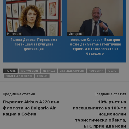
Интервю
Интервю
Галина Декова: Перник има
Анселмо Капороси: България
потенциал за културна
може да съчетае автентичния
дестинация
туризъм с технологиите на
бъдещето
ТАГОВЕ
NORWEGIAN
ЛЕТИЩЕ
ЛЕТИЩЕ СОФИЯ
НОРВЕГИЯ
ОСЛО
ПОЛЕТИ ДО ОСЛО
СОФИЯ
Предишна статия
Следваща статия
Първият Airbus A220 във
10% ръст на
флотата на Bulgaria Air
посещенията на 100-те
кацна в София
национални
туристически обекта,
БТС прие две нови