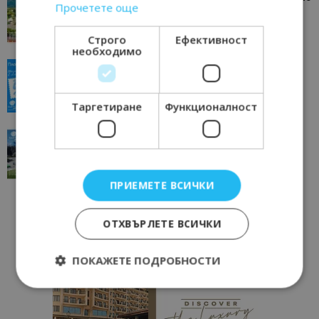
Прочетете още
отвъд очакваното
11/07/2026 11:22
Петрич
Строго
Ефективност
необходимо
“Пощенска картичка от…”: Пловдив, градът на
всички времена
23/06/2026 10:00
Пловдив
Таргетиране
Функционалност
“Пощенска картичка от…”: Перник – град на
традициите, културата и вдъхновяващите...
17/06/2026 09:01
Перник
ПРИЕМЕТЕ ВСИЧКИ
ОТХВЪРЛЕТЕ ВСИЧКИ
ПОКАЖЕТЕ ПОДРОБНОСТИ
Строго необходимо
Ефективност