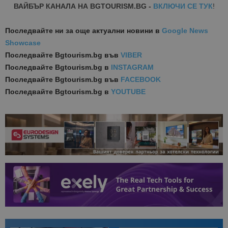
ВАЙБЪР КАНАЛА НА BGTOURISM.BG -
ВКЛЮЧИ СЕ ТУК
!
Последвайте ни за още актуални новини
в
Google News
Showcase
Последвайте
Bgtourism.bg във
VIBER
Последвайте
Bgtourism.bg в
INSTAGRAM
Последвайте
Bgtourism.bg във
FACEBOOK
Последвайте
Bgtourism.bg в
YOUTUBE