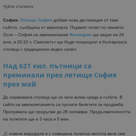
Чуйте статията:
София.
Летище София
добавя нова дестинация от тази
събота, съобщиха от аеропорта. Първият полет по линията
Осло – София на авиокомпания
Norwegian
ще кацне на 24
юни, в 20:10 ч. Самолетът ще бъде посрещнат в българската
столица с традиционен воден салют.
Над 621 хил. пътници са
преминали през летище София
през май
До норвежката столица ще се лети всяка сряда и събота. В
сайта на авиокомпанията са пуснати билетите за продажба.
Програмата ще продължи до 28 октомври. Продължителността
на полетите ще е 3 часа и 5 мин.
„С повече маршрути и с повишена полетна честота вече сме