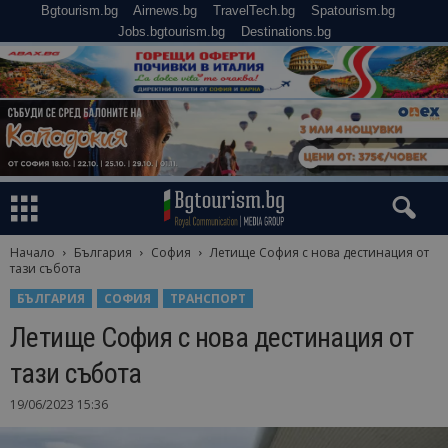
Bgtourism.bg
Airnews.bg
TravelTech.bg
Spatourism.bg
Jobs.bgtourism.bg
Destinations.bg
Начало
България
София
Летище София с нова дестинация от
тази събота
БЪЛГАРИЯ
СОФИЯ
ТРАНСПОРТ
Летище София с нова дестинация от
тази събота
19/06/2023 15:36