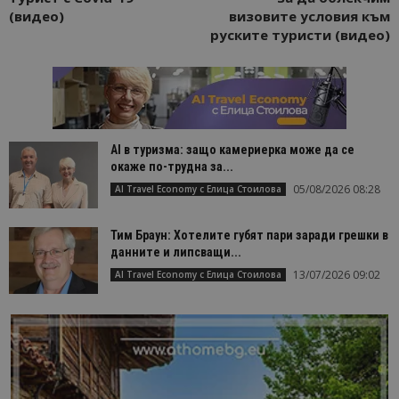
(видео)
визовите условия към
руските туристи (видео)
AI в туризма: защо камериерка може да се
окаже по-трудна за...
05/08/2026 08:28
AI Travel Economy с Елица Стоилова
Тим Браун: Хотелите губят пари заради грешки в
данните и липсващи...
13/07/2026 09:02
AI Travel Economy с Елица Стоилова