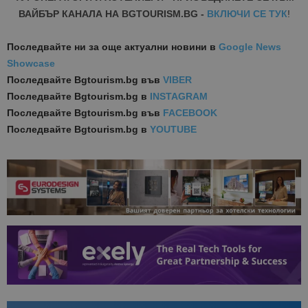
ВАЙБЪР КАНАЛА НА BGTOURISM.BG -
ВКЛЮЧИ СЕ ТУК
!
Последвайте ни за още актуални новини
в
Google News
Showcase
Последвайте
Bgtourism.bg във
VIBER
Последвайте
Bgtourism.bg в
INSTAGRAM
Последвайте
Bgtourism.bg във
FACEBOOK
Последвайте
Bgtourism.bg в
YOUTUBE