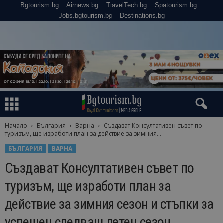
Bgtourism.bg
Airnews.bg
TravelTech.bg
Spatourism.bg
Jobs.bgtourism.bg
Destinations.bg
Начало
България
Варна
Създават Консултативен съвет по
туризъм, ще изработи план за действие за зимния...
БЪЛГАРИЯ
ВАРНА
Създават Консултативен съвет по
туризъм, ще изработи план за
действие за зимния сезон и стъпки за
успешен следващ летен сезон