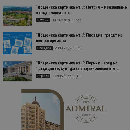
Строго необходимо
Ефективност
“Пощенска картичка от…”: Петрич – Изживяване
Таргетиране
Функционалност
отвъд очакваното
11/07/2026 11:22
Петрич
Строго необходимите бисквитки позволяват
основната функционалност на уебсайта, като
потребителско влизане и управление на
“Пощенска картичка от…”: Пловдив, градът на
акаунта. Уебсайтът не може да се използва
всички времена
правилно без строго необходими бисквитки.
23/06/2026 10:00
Пловдив
Доставчик
/
Валиден
Име
Оп
Домейн
до
cookie_notice_accepted
lisandraramos.com
7 дни
Таз
“Пощенска картичка от…”: Перник – град на
bgtourism.bg
бис
традициите, културата и вдъхновяващите...
изп
да 
17/06/2026 09:01
Перник
съг
на
пот
за
изп
на 
на 