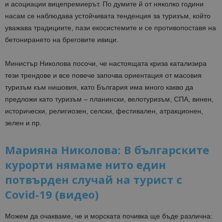
и асоциации вицепремиерът. По думите й от няколко години
насам се наблюдава устойчивата тенденция за туризъм, който
уважава традициите, пази екосистемите и се противопоставя на
бетонирането на бреговите ивици.
Министър Николова посочи, че настоящата криза катализира
тези трендове и все повече започва ориентация от масовия
туризъм към нишовия, като България има много какво да
предложи като туризъм – планински, велотуризъм, СПА, винен,
исторически, религиозен, селски, фестивален, атракционен,
зелен и пр.
Марияна Николова: В българските
курорти нямаме нито един
потвърден случай на турист с
Covid-19 (видео)
Можем да очакваме, че и морската почивка ще бъде различна: