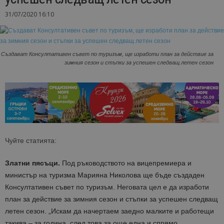
31/07/2020 16:10
Създават Консултативен съвет по туризъм, ще изработи план за действие за
зимния сезон и стъпки за успешен следващ летен сезон
Чуйте статията:
Златни пясъци.
Под ръководството на вицепремиера и
министър на туризма Марияна Николова ще бъде създаден
Консултативен съвет по туризъм. Неговата цел е да изработи
план за действие за зимния сезон и стъпки за успешен следващ
летен сезон. „Искам да начертаем заедно малките и работещи
такива – за година, след това за още една и спрямо