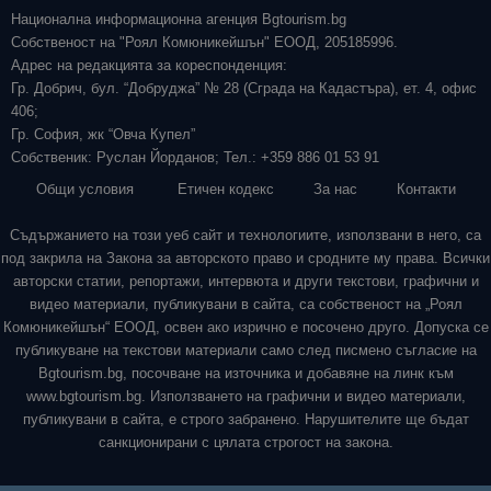
Национална информационна агенция Bgtourism.bg
Собственост на "Роял Комюникейшън" ЕООД, 205185996.
Адрес на редакцията за кореспонденция:
Гр. Добрич, бул. “Добруджа” № 28 (Сграда на Кадастъра), ет. 4, офис
406;
Гр. София, жк “Овча Купел”
Собственик: Руслан Йорданов; Тел.: +359 886 01 53 91
Общи условия
Етичен кодекс
За нас
Контакти
Съдържанието на този уеб сайт и технологиите, използвани в него, са
под закрила на Закона за авторското право и сродните му права. Всички
авторски статии, репортажи, интервюта и други текстови, графични и
видео материали, публикувани в сайта, са собственост на „Роял
Комюникейшън“ ЕООД, освен ако изрично е посочено друго. Допуска се
публикуване на текстови материали само след писмено съгласие на
Bgtourism.bg, посочване на източника и добавяне на линк към
www.bgtourism.bg. Използването на графични и видео материали,
публикувани в сайта, е строго забранено. Нарушителите ще бъдат
санкционирани с цялата строгост на закона.