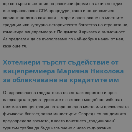
ще се търси съчетание на различни форми на активен отдих
със здравословни СПА процедури, както и по-динамичен
вариант на лятна ваканция – море и опознаване на местните
традиции или културно-историческото богатство на страната ни,
коментира вицепремиерът. По думите й кризата е възможност.
Аз предлагам да се възползваме по най-добрия начин от нея,
каза още тя.
Хотелиери търсят съдействие от
вицепремиера Марияна Николова
за облекчаване на кредитите им
От здравословна гледна точка освен тази вероятно и през
следващата година туристите в световен мащаб ще избягват
голямата концентрация на хора на едно място или прекалената
физическа близост, заяви министърът. Според нея пандемията
предопредели времето, в което понятието „традиционен“
туризъм трябва да бъде изпълнено с ново съдържание.