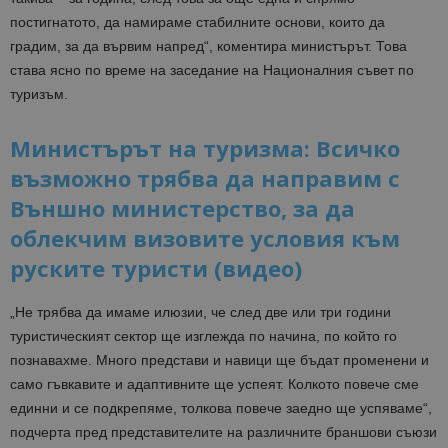
постигнатото, да намираме стабилните основи, които да
градим, за да вървим напред“, коментира министърът. Това
става ясно по време на заседание на Националния съвет по
туризъм.
Министърът на туризма: Всичко
възможно трябва да направим с
Външно министерство, за да
облекчим визовите условия към
руските туристи (видео)
„Не трябва да имаме илюзии, че след две или три години
туристическият сектор ще изглежда по начина, по който го
познавахме. Много представи и навици ще бъдат променени и
само гъвкавите и адаптивните ще успеят. Колкото повече сме
единни и се подкрепяме, толкова повече заедно ще успяваме“,
подчерта пред представителите на различните браншови съюзи