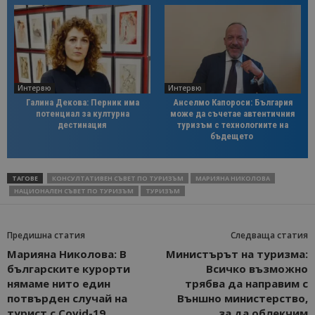
Интервю
Интервю
Галина Декова: Перник има
Анселмо Капороси: България
потенциал за културна
може да съчетае автентичния
дестинация
туризъм с технологиите на
бъдещето
ТАГОВЕ
КОНСУЛТАТИВЕН СЪВЕТ ПО ТУРИЗЪМ
МАРИЯНА НИКОЛОВА
НАЦИОНАЛЕН СЪВЕТ ПО ТУРИЗЪМ
ТУРИЗЪМ
Предишна статия
Следваща статия
Марияна Николова: В
Министърът на туризма:
българските курорти
Всичко възможно
нямаме нито един
трябва да направим с
потвърден случай на
Външно министерство,
турист с Covid-19
за да облекчим