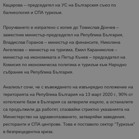
Кацарова – председател на УС на Българския съюз по
балнеология и СПА туризъм.
Проучването е изпратено с копие до Томислав Дончев –
заместник министър-председател на Република България,
Владислав Горанов – министър на финансите, Николина
Ангелкова – министър на туризма, Емил Караниколов –
министър на икономиката и Петър Кънев – председател на
Комисия по икономическа политика и туризъм към Народно
събрание на Република България.
Анализът сочи, че с въвеждането на извънредно положение на
територията на Република България на 13 март 2020 г., 90% от
хотелските бази в България са затворили изцяло, а останалите
са продължили да работят, спазвайки стриктно указанията на
Министерство на здравеопазването, затваряйки заведения,
ресторанти и СПА центрове. Това е поставило сектор “Туризъм”
в безпрецедентна криза.