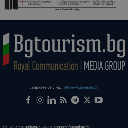
свържете се с нас:
office@bgtourism.bg
Национална информационна агенция Bgtourism.bg