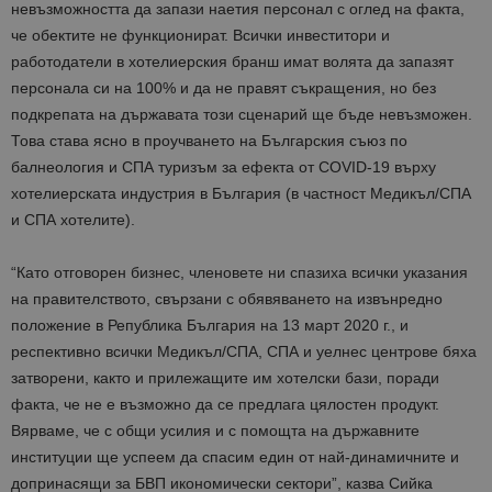
невъзможността да запази наетия персонал с оглед на факта,
че обектите не функционират. Всички инвеститори и
работодатели в хотелиерския бранш имат волята да запазят
персонала си на 100% и да не правят съкращения, но без
подкрепата на държавата този сценарий ще бъде невъзможен.
Това става ясно в проучването на Българския съюз по
балнеология и СПА туризъм за ефекта от COVID-19 върху
хотелиерската индустрия в България (в частност Медикъл/СПА
и СПА хотелите).
“Като отговорен бизнес, членовете ни спазиха всички указания
на правителството, свързани с обявяването на извънредно
положение в Република България на 13 март 2020 г., и
респективно всички Медикъл/СПА, СПА и уелнес центрове бяха
затворени, както и прилежащите им хотелски бази, поради
факта, че не е възможно да се предлага цялостен продукт.
Вярваме, че с общи усилия и с помощта на държавните
институции ще успеем да спасим един от най-динамичните и
допринасящи за БВП икономически сектори”, казва Сийка