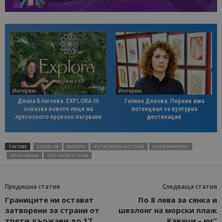
Интервю
Интервю
Диана Благоева: EXPLORA III
Галина Декова: Перник има
показва новото лице на
потенциал за културна
луксозното круизно пътуване
дестинация
ТАГОВЕ
COVID-19
БУБСПА
ЗАТВОРЕНИ ХОТЕЛИ
КОРОНАВИРУС
ПРОУЧВАНЕ
СПА ИНДУСТРИЯ
Предишна статия
Следваща статия
Границите ни остават
По 8 лева за сянка и
затворени за страни от
шезлонг на морски плаж
трети държави до 17
„Каваци – юг”