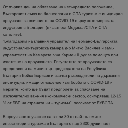
От първия ден на обявяване на извънредното положение,
Българският съюз по балнеология и СПА туризъм е инициирал
проучване за влиянието на COVID-19 върху хотелиерската
индустрия в България (в частност Медикъл/СПА и СПА
хотелите).
“Благодарим на главния управител на Германо-Българската
индустриално-търговска камара д-р Митко Василев и зам.-
управителят на Камарата г-жа Кармен Щрук за помощта при
изготвяне на проучването. Резултатите от проучването са
представени на министър-председателя на Република
България Бойко Борисов и всички ръководители на държавни
институции, имащи отношение към борбата с COVID-19 и
мерките, които ще бъдат предприети за спасяване на
изключително важния икономически сектор, осигуряващ 12-15
% от БВП на страната ни – туризъм”, посочват от БУБСПА.
В проучването участие са взели 30 от най-големите
инвеститори в туризма в България с над 2800 души нает