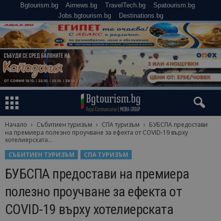
Bgtourism.bg
Airnews.bg
TravelTech.bg
Spatourism.bg
Jobs.bgtourism.bg
Destinations.bg
Начало
Събитиен туризъм
СПА туризъм
БУБСПА предостави
на премиера полезно проучване за ефекта от COVID-19 върху
хотелиерската...
СЪБИТИЕН ТУРИЗЪМ
СПА ТУРИЗЪМ
БУБСПА предостави на премиера
полезно проучване за ефекта от
COVID-19 върху хотелиерската