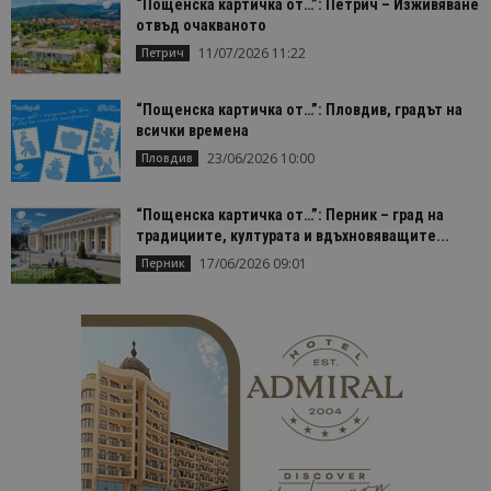
Строго необходимо
Ефективност
“Пощенска картичка от…”: Петрич – Изживяване
отвъд очакваното
Таргетиране
Функционалност
11/07/2026 11:22
Петрич
Строго необходимите бисквитки позволяват
основната функционалност на уебсайта, като
потребителско влизане и управление на
“Пощенска картичка от…”: Пловдив, градът на
акаунта. Уебсайтът не може да се използва
всички времена
правилно без строго необходими бисквитки.
23/06/2026 10:00
Пловдив
Доставчик
/
Валиден
Име
Оп
Домейн
до
“Пощенска картичка от…”: Перник – град на
cookie_notice_accepted
lisandraramos.com
7 дни
Таз
традициите, културата и вдъхновяващите...
bgtourism.bg
бис
изп
17/06/2026 09:01
Перник
да 
съг
на
пот
за
изп
на 
на 