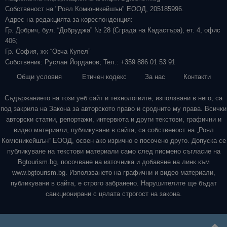
Собственост на "Роял Комюникейшън" ЕООД, 205185996.
Адрес на редакцията за кореспонденция:
Гр. Добрич, бул. “Добруджа” № 28 (Сграда на Кадастъра), ет. 4, офис
406;
Гр. София, жк “Овча Купел”
Собственик: Руслан Йорданов; Тел.: +359 886 01 53 91
Общи условия
Етичен кодекс
За нас
Контакти
Съдържанието на този уеб сайт и технологиите, използвани в него, са
под закрила на Закона за авторското право и сродните му права. Всички
авторски статии, репортажи, интервюта и други текстови, графични и
видео материали, публикувани в сайта, са собственост на „Роял
Комюникейшън“ ЕООД, освен ако изрично е посочено друго. Допуска се
публикуване на текстови материали само след писмено съгласие на
Bgtourism.bg, посочване на източника и добавяне на линк към
www.bgtourism.bg. Използването на графични и видео материали,
публикувани в сайта, е строго забранено. Нарушителите ще бъдат
санкционирани с цялата строгост на закона.