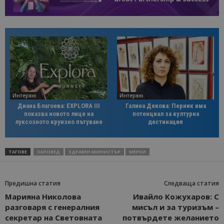
Интервю
Интервю
Диана Благоева: EXPLORA III
Галина Декова: Перник има
показва новото лице на
потенциал за културна
луксозното круизно пътуване
дестинация
ТАГОВЕ
ЗАПОВЕД
ЗДРАВЕН МИНИСТЪР
МЕРКИ
Предишна статия
Следваща статия
Марияна Николова
Ивайло Кожухаров: С
разговаря с генералния
мисъл и за туризъм –
секретар на Световната
потвърдете желанието