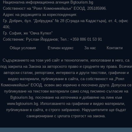
Национална информационна агенция Bgtourism.bg
Собственост на "Роял Комюникейшън" ЕООД, 205185996.
Адрес на редакцията за кореспонденция:
Гр. Добрич, бул. “Добруджа” № 28 (Сграда на Кадастъра), ет. 4, офис
406;
Гр. София, жк “Овча Купел”
Собственик: Руслан Йорданов; Тел.: +359 886 01 53 91
Общи условия
Етичен кодекс
За нас
Контакти
Съдържанието на този уеб сайт и технологиите, използвани в него, са
под закрила на Закона за авторското право и сродните му права. Всички
авторски статии, репортажи, интервюта и други текстови, графични и
видео материали, публикувани в сайта, са собственост на „Роял
Комюникейшън“ ЕООД, освен ако изрично е посочено друго. Допуска се
публикуване на текстови материали само след писмено съгласие на
Bgtourism.bg, посочване на източника и добавяне на линк към
www.bgtourism.bg. Използването на графични и видео материали,
публикувани в сайта, е строго забранено. Нарушителите ще бъдат
санкционирани с цялата строгост на закона.