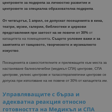
центровете за подкрепа за личностно развитие и
центровете за специална образователна подкрепа
.
От четвъртък, 1 април, се допускат посещенията в кина,
театри, музеи, галерии, библиотеки и циркови
представления при заетост на не повече от 30%
от
капацитета на помещенията
. Същото условие важи и за
занятията от танцовото, творческото и музикалното
изкуство
.
Посещенията в самостоятелните и прилежащите към места за
настаняване балнеолечебни (медикъл СПА) центрове, СПА
центрове, уелнес центрове и таласотерапевтични центрове се
допуска при използване на не повече от 30% от капацитета им.
Управляващите с бърза и
адекватна реакция относно
готовността на Медикъл и СПА