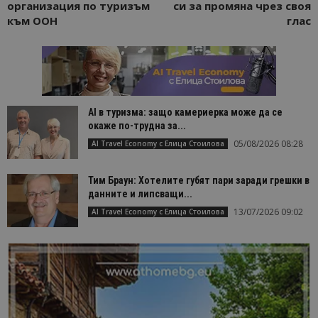
организация по туризъм
си за промяна чрез своя
към ООН
глас
AI в туризма: защо камериерка може да се
окаже по-трудна за...
05/08/2026 08:28
AI Travel Economy с Елица Стоилова
Тим Браун: Хотелите губят пари заради грешки в
данните и липсващи...
13/07/2026 09:02
AI Travel Economy с Елица Стоилова