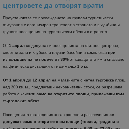
центровете да отворят врати
Преустановява се провеждането на групови туристически
пътувания с организиран транспорт в страната и в чужбина и
групови посещения на туристически обекти в страната.
От
1 април
се допускат и посещенията на фитнес центрове,
спортни зали и клубове и плувни басейни и комплекси
при
използване на не повече от 30%
от капацитета им и спазване
на физическа дистанция от най-малко 1.5 м.
От 1 април до 12 април
на магазините с нетна търговска площ
над 300 кв. м., предлагащи нехранителни стоки, се разрешава
работа с клиенти
само на откритите площи, прилежащи към
търговския обект
.
Посещенията в заведенията за хранене и развлечения
се
допускат само в откритите им площи
(тераси, градини и
др.), при
ограничено работно време от 6.00 до 23.00
часа
.