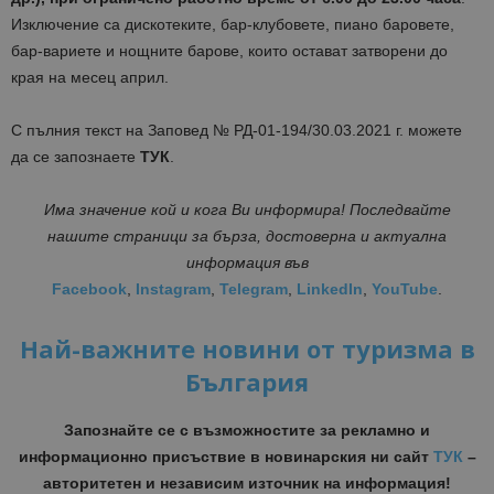
Изключение са дискотеките, бар-клубовете, пиано баровете,
бар-вариете и нощните барове, които остават затворени до
края на месец април.
С пълния текст на Заповед № РД-01-194/30.03.2021 г. можете
да се запознаете
ТУК
.
Има значение кой и кога Ви информира! Последвайте
нашите страници за бърза, достоверна и актуална
информация във
Facebook
,
Instagram
,
Telegram
,
LinkedIn
,
YouTube
.
Най-важните новини от туризма в
България
Запознайте се с възможностите за рекламно и
информационно присъствие в новинарския ни сайт
ТУК
–
авторитетен и независим източник на информация!