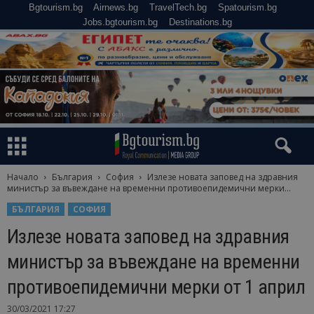
Bgtourism.bg
Airnews.bg
TravelTech.bg
Spatourism.bg
Jobs.bgtourism.bg
Destinations.bg
Начало
България
София
Излезе новата заповед на здравния
министър за въвеждане на временни противоепидемични мерки...
БЪЛГАРИЯ
СОФИЯ
Излезе новата заповед на здравния
министър за въвеждане на временни
противоепидемични мерки от 1 април
30/03/2021 17:27