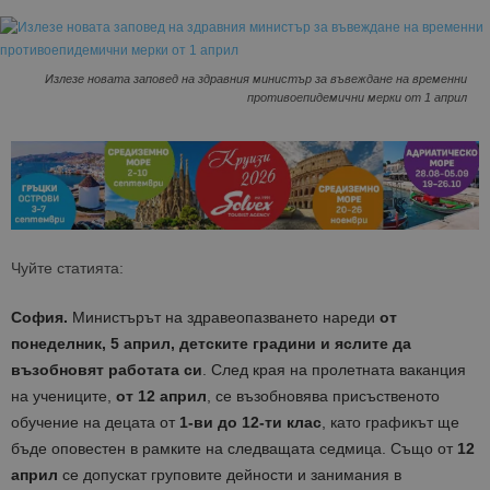
Излезе новата заповед на здравния министър за въвеждане на временни
противоепидемични мерки от 1 април
Чуйте статията:
София.
Министърът на здравеопазването нареди
от
понеделник, 5 април,
детските градини и яслите да
възобновят работата си
. След края на пролетната ваканция
на учениците,
от 12 април
, се възобновява присъственото
обучение на децата от
1-ви до 12-ти клас
, като графикът ще
бъде оповестен в рамките на следващата седмица. Също от
12
април
се допускат груповите дейности и занимания в