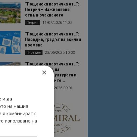
“Пощенска картичка от…”:
Петрич – Изживяване
отвъд очакваното
11/07/2026 11:22
Петрич
“Пощенска картичка от…”:
Пловдив, градът на всички
времена
23/06/2026 10:00
Пловдив
“Пощенска картичка от…”:
Перник – град на
×
традициите, културата и
вдъхновяващите...
17/06/2026 09:01
Перник
 и да
ето на нашия
а я комбинират с
то използване на