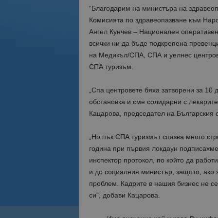
“Благодарим на министъра на здравеоп
Комисията по здравеопазване към Народ
Ангел Кунчев – Национален оперативен 
всички ни да бъде подкрепена превенц
на Медикъл/СПА, СПА и уелнес центров
СПА туризъм.
„Спа центровете бяха затворени за 10 д
обстановка и сме солидарни с лекарите
Кацарова, председател на Българския 
„Но пък СПА туризмът спазва много стр
година при първия локдаун подписахме
инспектор протокол, по който да работ
и до социалния министър, защото, ако 
проблем. Кадрите в нашия бизнес не се 
си”, добави Кацарова.