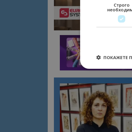
Строго
необходи
ПОКАЖЕТЕ 
Строго необходимит
управление на акау
Име
cookie_notice_acc