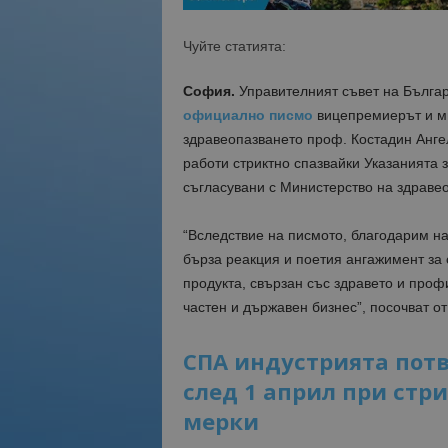
Чуйте статията:
София.
Управителният съвет на Бълга
официално писмо
вицепремиерът и м
здравеопазването проф. Костадин Ангело
работи стриктно спазвайки Указанията 
съгласувани с Министерство на здравео
“Вследствие на писмото, благодарим н
бърза реакция и поетия ангажимент за
продукта, свързан със здравето и проф
частен и държавен бизнес”, посочват от
СПА индустрията потв
след 1 април при стр
мерки