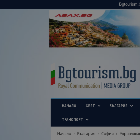
Bgtourism.
B
g
t
o
u
r
i
НАЧАЛО
СВЯТ
БЪЛГАРИЯ
s
m
.
ТРАНСПОРТ
b
g
Начало
България
София
Управляващ
–