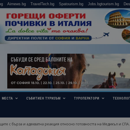
bg
Airnews.bg
TravelTech.bg
Spatourism.bg
Jobs.bgtourism.bg
Des
МЕСТА
СЪБИТИЕН ТУРИЗЪМ
ТУРОПЕРАТОРИ
ТЕХНОЛО
ите с бърза и адекватна реакция относно готовността на Медикъл и СПА..