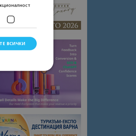
кционалност
ТЕ ВСИЧКИ
елско влизане и
тки.
омните съгласието
квитки на сайта.