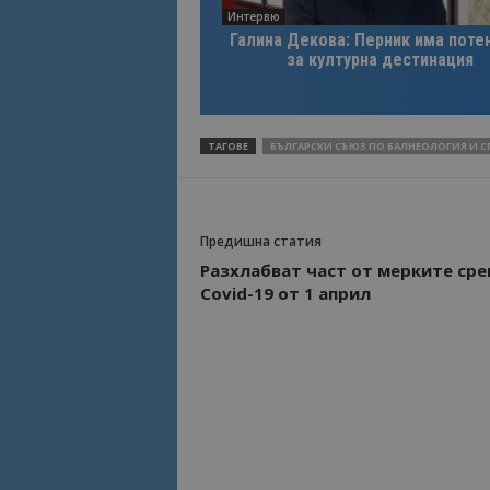
Интервю
Галина Декова: Перник има поте
Име
Име
за културна дестинация
sc_is_visitor_uniq
is_visitor_unique
ТАГОВЕ
БЪЛГАРСКИ СЪЮЗ ПО БАЛНЕОЛОГИЯ И С
is_unique
_ga_B09EBBY8PY
Предишна статия
Разхлабват част от мерките ср
_ga_WXPDN4HSCV
Covid-19 от 1 април
_ga_FK650GXHRZ
_ga