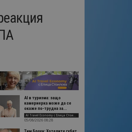
реакция
СПА
AI в туризма: защо
камериерка може да се
окаже по-трудна за...
AI Travel Economy с Елица Стоилова
05/08/2026 08:28
Тим Браун: Хотелите губят