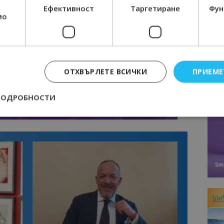
Ефективност
Таргетиране
Фун
мо
ОТХВЪРЛЕТЕ ВСИЧКИ
ПРИЕМЕ
ПОДРОБНОСТИ
Строго необходимо
Ефективност
Таргетиране
Функционалност
е бисквитки позволяват основната функционалност на уебсайта, като потребит
нта. Уебсайтът не може да се използва правилно без строго необходими бискви
Доставчик
/
Валиден
Описание
Домейн
до
epted
lisandraramos.com
7 дни
Тази бисквитка се използва, за да зап
bgtourism.bg
на потребителя за използването на бис