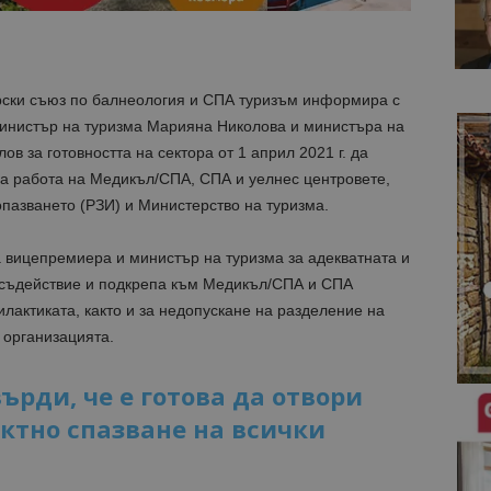
рски съюз по балнеология и СПА туризъм информира с
инистър на туризма Марияна Николова и министъра на
в за готовността на сектора от 1 април 2021 г. да
за работа на Медикъл/СПА, СПА и уелнес центровете,
пазването (РЗИ) и Министерство на туризма.
а вицепремиера и министър на туризма за адекватната и
 съдействие и подкрепа към Медикъл/СПА и СПА
илактиката, както и за недопускане на разделение на
 организацията.
ърди, че е готова да отвори
иктно спазване на всички