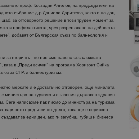
азването проф. Костадин Ангелов, на председателя на
ното събрание д-р Даниела Дариткова, както и на доц.
щаб, за отговорното решение в този труден момент за
ията и профилактиката, чрез разрешаване на дейността
ете”, добавят от Българския съюз по балнеология и
ни за втори път, но ние сме наясно със сложната
“, каза в „Преди всички“ на програма Хоризонт Сийка
съюз за СПА и балнеотуризъм.
иктно мерките и е достатъчно отговорен, още миналата
 с министъра на туризма и с главния държавен здравен
им. Сега написахме пак писмо до министъра на туризма
затварянето продължи по-дълго, това ще е сериозен
създават за едни ден, ако ги загубиш, губиш и бизнеса