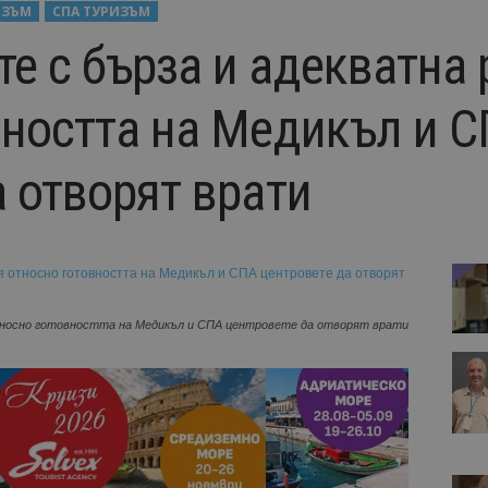
ИЗЪМ
СПА ТУРИЗЪМ
е с бърза и адекватна 
вността на Медикъл и 
 отворят врати
тносно готовността на Медикъл и СПА центровете да отворят врати