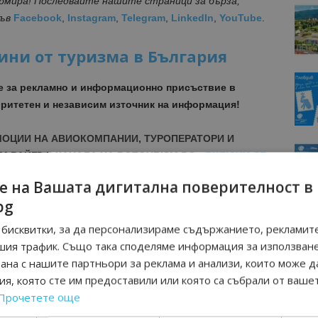
ормира! Последвайте нашите страници за бърза,
във
Facebook
,
Instagram
,
Telegram
,
LinkedIn
,
YouTube
.
ини от туризма в България
е за рекламно и информационно присъствие в
ритетен и независим източник на информация!
МОЦИИ НА АВИОКОМПАНИИ, ТУРОПЕРАТОРИ И
М ВАЙБЪР КАНАЛА НА BGTOURISM.BG -
ВКЛЮЧИ СЕ
ТУК
!
е на Вашата дигитална поверителност в
bg
вини
в
Google News Showcase
R
бисквитки, за да персонализираме съдържанието, рекламите
RAM
шия трафик. Също така споделяме информация за използван
EBOOK
рана с нашите партньори за реклама и анализи, които може д
BE
я, която сте им предоставили или която са събрали от ваше
Прочетете още