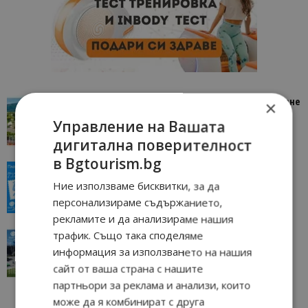
“Пощенска картичка от…”: Петрич – Изживяване
×
отвъд очакваното
Управление на Вашата
11/07/2026 11:22
Петрич
дигитална поверителност
в Bgtourism.bg
“Пощенска картичка от…”: Пловдив, градът на
всички времена
Ние използваме бисквитки, за да
23/06/2026 10:00
Пловдив
персонализираме съдържанието,
рекламите и да анализираме нашия
трафик. Също така споделяме
“Пощенска картичка от…”: Перник – град на
традициите, културата и вдъхновяващите...
информация за използването на нашия
17/06/2026 09:01
Перник
сайт от ваша страна с нашите
партньори за реклама и анализи, които
може да я комбинират с друга