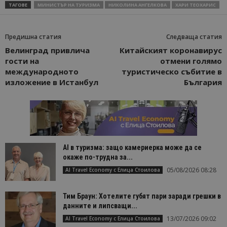
ТАГОВЕ
МИНИСТЪР НА ТУРИЗМА
НИКОЛИНА АНГЕЛКОВА
ХАРИ ТЕОХАРИС
Предишна статия
Следваща статия
Велинград привлича
Китайският коронавирус
гости на
отмени голямо
международното
туристическо събитие в
изложение в Истанбул
България
AI в туризма: защо камериерка може да се
окаже по-трудна за...
05/08/2026 08:28
AI Travel Economy с Елица Стоилова
Тим Браун: Хотелите губят пари заради грешки в
данните и липсващи...
13/07/2026 09:02
AI Travel Economy с Елица Стоилова