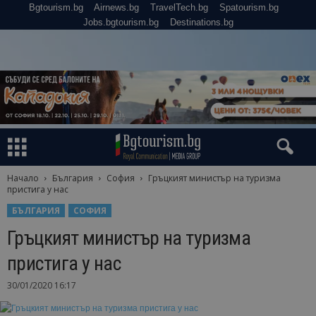
Bgtourism.bg
Airnews.bg
TravelTech.bg
Spatourism.bg
Jobs.bgtourism.bg
Destinations.bg
Начало
България
София
Гръцкият министър на туризма
пристига у нас
БЪЛГАРИЯ
СОФИЯ
Гръцкият министър на туризма
пристига у нас
30/01/2020 16:17