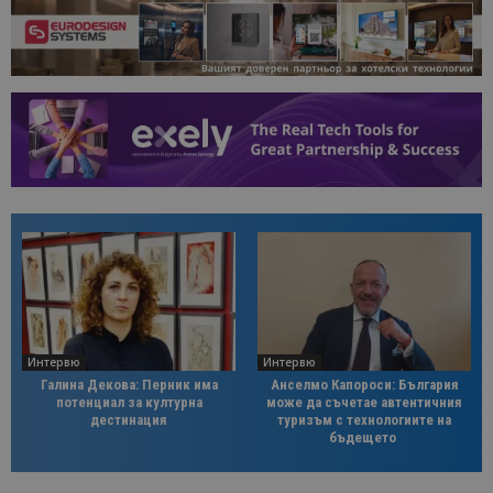
Интервю
Интервю
Галина Декова: Перник има
Анселмо Капороси: България
потенциал за културна
може да съчетае автентичния
дестинация
туризъм с технологиите на
бъдещето