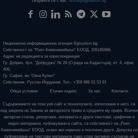
свържете се с нас:
office@bgtourism.bg
Национална информационна агенция Bgtourism.bg
Собственост на "Роял Комюникейшън" ЕООД, 205185996.
Адрес на редакцията за кореспонденция:
Гр. Добрич, бул. “Добруджа” № 28 (Сграда на Кадастъра), ет. 4, офис
406;
Гр. София, жк “Овча Купел”
Собственик: Руслан Йорданов; Тел.: +359 886 01 53 91
Общи условия
Етичен кодекс
За нас
Контакти
Съдържанието на този уеб сайт и технологиите, използвани в него, са
под закрила на Закона за авторското право и сродните му права. Всички
авторски статии, репортажи, интервюта и други текстови, графични и
видео материали, публикувани в сайта, са собственост на „Роял
Комюникейшън“ ЕООД, освен ако изрично е посочено друго. Допуска се
публикуване на текстови материали само след писмено съгласие на