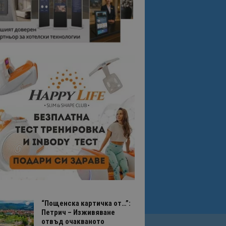
“Пощенска картичка от…”:
Петрич – Изживяване
отвъд очакваното