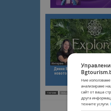
Интервю
Управлени
Диана Благоева: EXPLORA III по
Bgtourism.
новото лице на луксозното кру
пътуване
Ние използваме 
анализираме на
сайт от ваша ст
ТАГОВЕ
GULLIV AIR
ПОЛЕТИ
ТИРАНА
друга информаци
техните услуги.