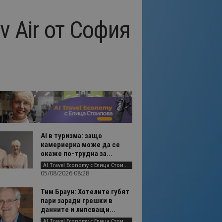
v Air от София
AI в туризма: защо
камериерка може да се
окаже по-трудна за...
AI Travel Economy с Елица Стоилова
05/08/2026 08:28
Тим Браун: Хотелите губят
пари заради грешки в
данните и липсващи...
AI Travel Economy с Елица Стоилова