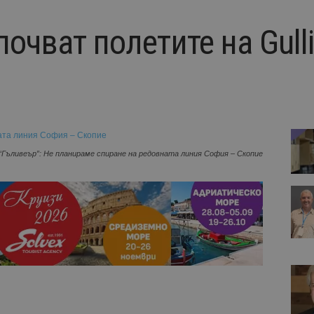
почват полетите на Gulli
“Гъливеър”: Не планираме спиране на редовната линия София – Скопие