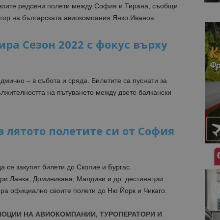
 своите редовни полети между София и Тирана, съобщи
тор на българската авиокомпания Янко Иванов.
тира Сезон 2022 с фокус върху
дмично – в събота и сряда. Билетите са пуснати за
ължителността на пътуването между двете балкански
ез лятото полетите си от София
да се закупят билети до Скопие и Бургас.
и Ланка, Доминикана, Малдиви и др. дестинации.
ира официално своите полети до Ню Йорк и Чикаго.
МОЦИИ НА АВИОКОМПАНИИ, ТУРОПЕРАТОРИ И