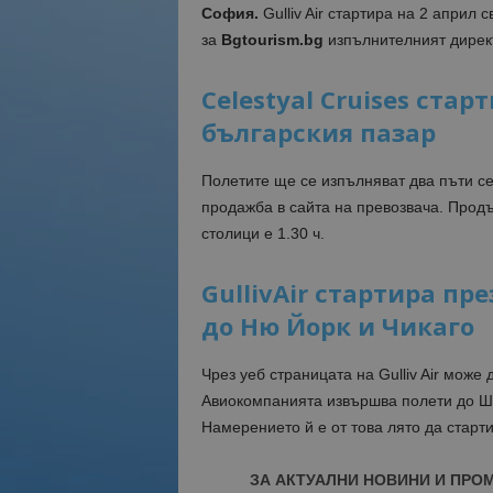
София.
Gulliv Air стартира на 2 април
за
Bgtourism.bg
изпълнителният дирек
Сelestyal Сruises стар
българския пазар
Полетите ще се изпълняват два пъти се
продажба в сайта на превозвача. Прод
столици е 1.30 ч.
GullivAir стартира пр
до Ню Йорк и Чикаго
Чрез уеб страницата на Gulliv Air може 
Авиокомпанията извършва полети до Шр
Намерението й е от това лято да старт
ЗА АКТУАЛНИ НОВИНИ И ПРО