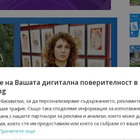
Интервю
е на Вашата дигитална поверителност в
казва
Галина Декова: Перник има потенциал
bg
изно
за културна дестинация
бисквитки, за да персонализираме съдържанието, рекламите
шия трафик. Също така споделяме информация за използван
рана с нашите партньори за реклама и анализи, които може д
я, която сте им предоставили или която са събрали от ваше
Прочетете още