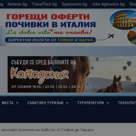
bg
Airnews.bg
TravelTech.bg
Spatourism.bg
Jobs.bgtourism.bg
Des
МЕСТА
СЪБИТИЕН ТУРИЗЪМ
ТУРОПЕРАТОРИ
ТЕХНОЛО
 започват полетите на Gulliv Air от София до Тирана