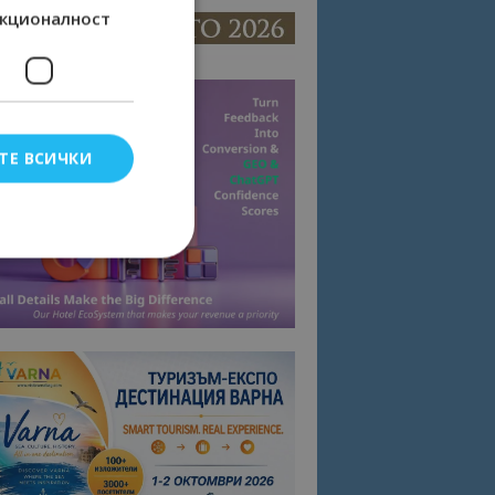
кционалност
ТЕ ВСИЧКИ
елско влизане и
тки.
омните съгласието
квитки на сайта.