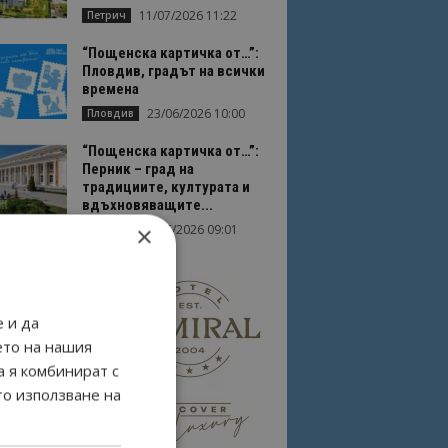
11/07/2026 11:22
Петрич
“Пощенска картичка от…”:
Пловдив, градът на всички
времена
23/06/2026 10:00
Пловдив
“Пощенска картичка от…”:
Перник – град на
традициите, културата и
вдъхновяващите...
×
17/06/2026 09:01
Перник
 и да
ето на нашия
а я комбинират с
то използване на