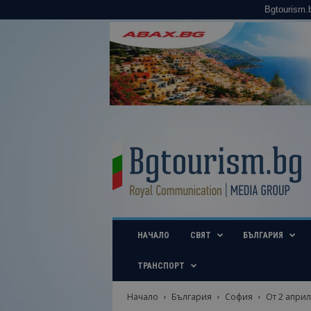
Bgtourism.
B
g
t
o
u
r
i
НАЧАЛО
СВЯТ
БЪЛГАРИЯ
s
m
.
ТРАНСПОРТ
b
g
Начало
България
София
От 2 април
–