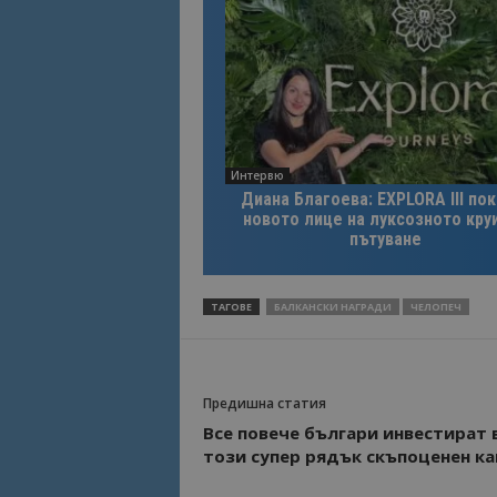
Интервю
Диана Благоева: EXPLORA III по
новото лице на луксозното кру
пътуване
ТАГОВЕ
БАЛКАНСКИ НАГРАДИ
ЧЕЛОПЕЧ
Предишна статия
Все повече българи инвестират 
този супер рядък скъпоценен к