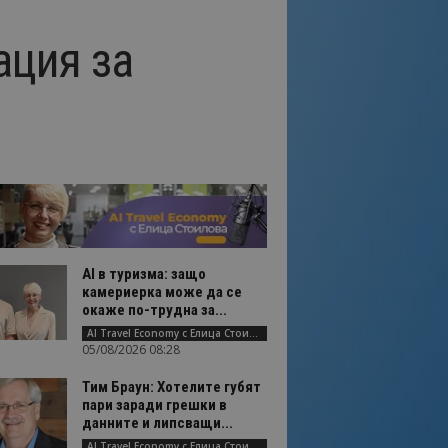
ация за
AI в туризма: защо
камериерка може да се
окаже по-трудна за...
AI Travel Economy с Елица Стоилова
05/08/2026 08:28
Тим Браун: Хотелите губят
пари заради грешки в
данните и липсващи...
AI Travel Economy с Елица Стоилова