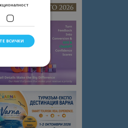
кционалност
ТЕ ВСИЧКИ
елско влизане и
тки.
омните съгласието
квитки на сайта.