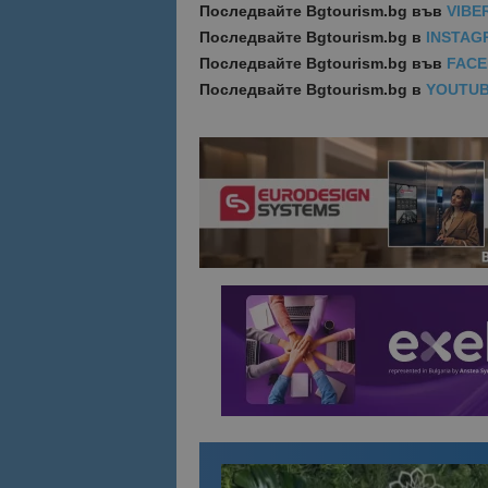
Последвайте
Bgtourism.bg във
VIBE
Последвайте
Bgtourism.bg в
INSTAG
Име
Име
Последвайте
Bgtourism.bg във
FAC
sc_is_visitor_uniq
Последвайте
Bgtourism.bg в
YOUTU
is_visitor_unique
is_unique
_ga_B09EBBY8PY
_ga_WXPDN4HSCV
_ga_FK650GXHRZ
_ga