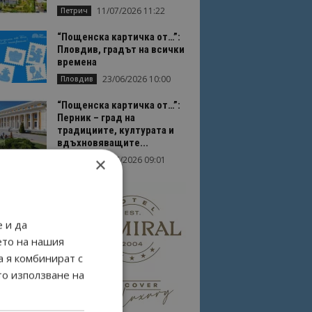
11/07/2026 11:22
Петрич
“Пощенска картичка от…”:
Пловдив, градът на всички
времена
23/06/2026 10:00
Пловдив
“Пощенска картичка от…”:
Перник – град на
традициите, културата и
вдъхновяващите...
×
17/06/2026 09:01
Перник
 и да
ето на нашия
а я комбинират с
то използване на