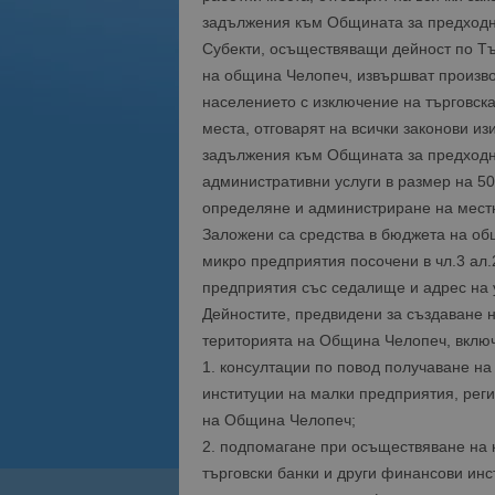
задължения към Общината за предходн
Субекти, осъществяващи дейност по Тър
на община Челопеч, извършват произво
населението с изключение на търговска
места, отговарят на всички законови и
задължения към Общината за предходни
административни услуги в размер на 50
определяне и администриране на местни
Заложени са средства в бюджета на общ
микро предприятия посочени в чл.3 ал.
предприятия със седалище и адрес на 
Дейностите, предвидени за създаване н
територията на Община Челопеч, включ
1. консултации по повод получаване на
институции на малки предприятия, рег
на Община Челопеч;
2. подпомагане при осъществяване на к
търговски банки и други финансови инс