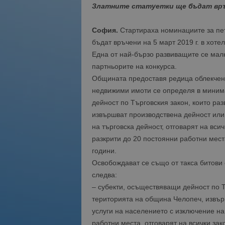
Златните статуетки ще бъдат връче
София.
Стартираха номинациите за пет
бъдат връчени на 5 март 2019 г. в хоте
Една от най-бързо развиващите се мал
партньорите на конкурса.
Общината предоставя редица облекчени
недвижими имоти се определя в миним
дейност по Търговския закон, които ра
извършват производствена дейност или
на търговска дейност, отговарят на вси
разкрити до 20 постоянни работни мес
години.
Освобождават се също от такса битови
следва:
– субекти, осъществяващи дейност по Т
територията на община Челопеч, извър
услуги на населението с изключение на
работни места, отговарят на всички за