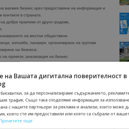
 на малкия бизнес,чрез предоставяне на информация и
 контакти в страната.
а добри практики от други градове,
и;
ганизирането на местни обществени
рещи, изложби, панаири, организиране на групови
изиране на бизнеса;
о на проекти, реализация на бизнес
на Общината за подпомагане на малкия бизнес в
е на Вашата дигитална поверителност в
стиции, както и
bg
ящи търговски панаири, семинари,
др.;
бисквитки, за да персонализираме съдържанието, рекламите
ионни дни, касаещи създаването, развитието и
шия трафик. Също така споделяме информация за използван
 данъчна политика, законодателство на Република
рана с нашите партньори за реклама и анализи, които може д
я, която сте им предоставили или която са събрали от ваше
предприятия.
Прочетете още
ямо чуждестранно предприятие – Дънди Прешъс Металс