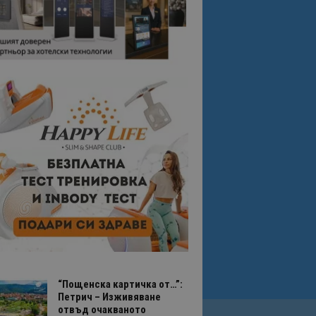
“Пощенска картичка от…”:
Петрич – Изживяване
отвъд очакваното