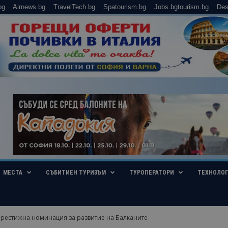
bg
Airnews.bg
TravelTech.bg
Spatourism.bg
Jobs.bgtourism.bg
Des
МЕСТА
СЪБИТИЕН ТУРИЗЪМ
ТУРОПЕРАТОРИ
ТЕХНОЛО
рестижна номинация за развитие на Балканите