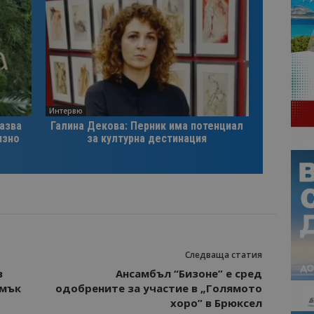
Интервю
казва
Галина Декова: Перник има потенциал
изно
за културна дестинация
Следваща статия
в
Ансамбъл “Бизоне” е сред
амък
одобрените за участие в „Голямото
хоро” в Брюксел