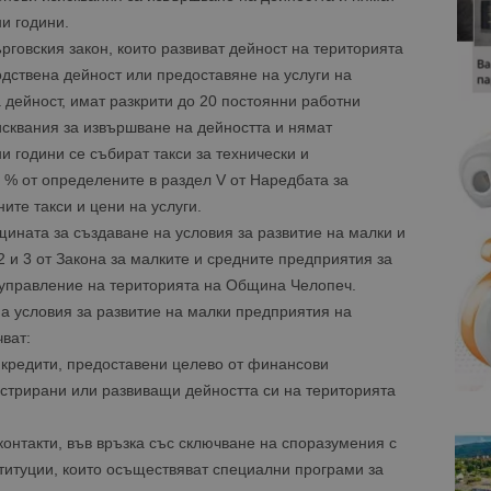
и години.
говския закон, които развиват дейност на територията
дствена дейност или предоставяне на услуги на
 дейност, имат разкрити до 20 постоянни работни
зисквания за извършване на дейността и нямат
 години се събират такси за технически и
 % от определените в раздел V от Наредбата за
те такси и цени на услуги.
ината за създаване на условия за развитие на малки и
2 и 3 от Закона за малките и средните предприятия за
управление на територията на Община Челопеч.
а условия за развитие на малки предприятия на
ват:
 кредити, предоставени целево от финансови
истрирани или развиващи дейността си на територията
онтакти, във връзка със сключване на споразумения с
титуции, които осъществяват специални програми за