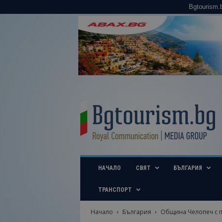
Bgtourism.
B
g
t
o
u
r
i
НАЧАЛО
СВЯТ
БЪЛГАРИЯ
s
m
.
ТРАНСПОРТ
b
g
Начало
България
Община Челопеч с п
–