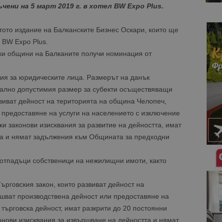
ни на 5 март 2019 г. в хотел BW Expo Plus.
ото издание на Балканските Бизнес Оскари, които ще
л BW Expo Plus.
ки общини на Балканите получи номинация от
я за юридическите лица. Размерът на данък
ално допустимия размер за субекти осъществяващи
звиват дейност на територията на община Челопеч,
 предоставяне на услуги на населението с изключение
чки законови изисквания за развитие на дейността, имат
та и нямат задължения към Общината за предходни
 отпадъци собственици на нежилищни имоти, както
ърговския закон, които развиват дейност на
шват производствена дейност или предоставяне на
 търговска дейност, имат разкрити до 20 постоянни
конови изисквания за извършване на дейността и нямат