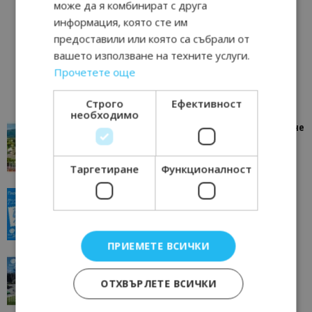
може да я комбинират с друга
информация, която сте им
предоставили или която са събрали от
вашето използване на техните услуги.
Прочетете още
Строго
Ефективност
необходимо
“Пощенска картичка от…”: Петрич – Изживяване
отвъд очакваното
11/07/2026 11:22
Петрич
Таргетиране
Функционалност
“Пощенска картичка от…”: Пловдив, градът на
всички времена
23/06/2026 10:00
Пловдив
ПРИЕМЕТЕ ВСИЧКИ
“Пощенска картичка от…”: Перник – град на
традициите, културата и вдъхновяващите...
ОТХВЪРЛЕТЕ ВСИЧКИ
17/06/2026 09:01
Перник