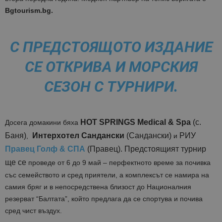
Bgtourism.bg.
С ПРЕДСТОЯЩОТО ИЗДАНИЕ
СЕ ОТКРИВА И МОРСКИЯ
СЕЗОН C ТУРНИРИ.
HOT SPRINGS Medical & Spa
(с.
Досега домакини бяха
Баня)
Интерхотел Сандански
(Сандански)
РИУ
,
и
Правец Голф & СПА
(Правец). Предстоящият турнир
ще се
проведе от 6 до 9 май – перфектното време за почивка
със семейството и сред приятели, а комплексът се намира на
самия бряг и в непосредствена близост до Националния
резерват “Балтата”, който предлага да се спортува и почива
сред чист въздух.