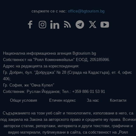
свържете се с нас:
office@bgtourism.bg
Национална информационна агенция Bgtourism.bg
Собственост на "Роял Комюникейшън" ЕООД, 205185996.
Адрес на редакцията за кореспонденция:
Гр. Добрич, бул. “Добруджа” № 28 (Сграда на Кадастъра), ет. 4, офис
406;
Гр. София, жк “Овча Купел”
Собственик: Руслан Йорданов; Тел.: +359 886 01 53 91
Общи условия
Етичен кодекс
За нас
Контакти
Съдържанието на този уеб сайт и технологиите, използвани в него, са
под закрила на Закона за авторското право и сродните му права. Всички
авторски статии, репортажи, интервюта и други текстови, графични и
видео материали, публикувани в сайта, са собственост на „Роял