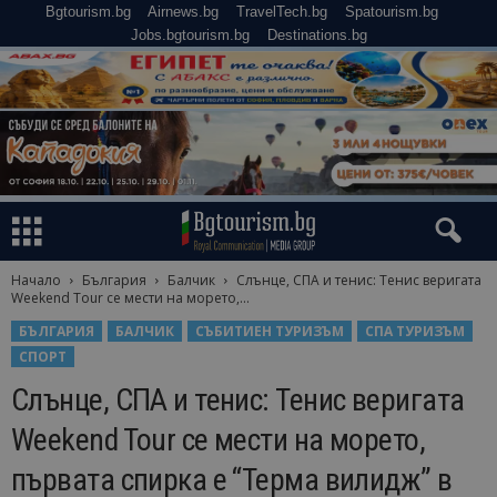
Bgtourism.bg
Airnews.bg
TravelTech.bg
Spatourism.bg
Jobs.bgtourism.bg
Destinations.bg
Начало
България
Балчик
Слънце, СПА и тенис: Тенис веригата
Weekend Tour се мести на морето,...
БЪЛГАРИЯ
БАЛЧИК
СЪБИТИЕН ТУРИЗЪМ
СПА ТУРИЗЪМ
СПОРТ
Слънце, СПА и тенис: Тенис веригата
Weekend Tour се мести на морето,
първата спирка е “Терма вилидж” в