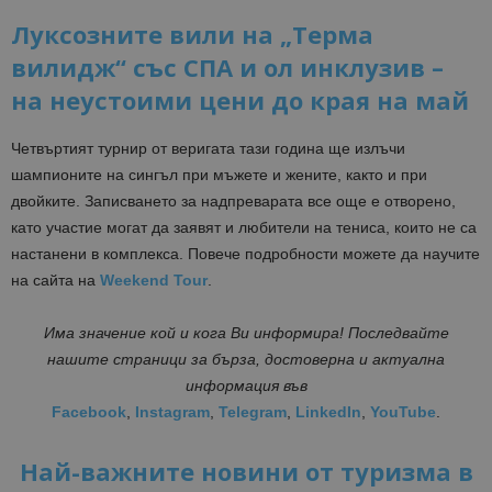
Луксозните вили на „Терма
вилидж“ със СПА и ол инклузив –
на неустоими цени до края на май
Четвъртият турнир от веригата тази година ще излъчи
шампионите на сингъл при мъжете и жените, както и при
двойките. Записването за надпреварата все още е отворено,
като участие могат да заявят и любители на тениса, които не са
настанени в комплекса. Повече подробности можете да научите
на сайта на
Weekend Tour
.
Има значение кой и кога Ви информира! Последвайте
нашите страници за бърза, достоверна и актуална
информация във
Facebook
,
Instagram
,
Telegram
,
LinkedIn
,
YouTube
.
Най-важните новини от туризма в