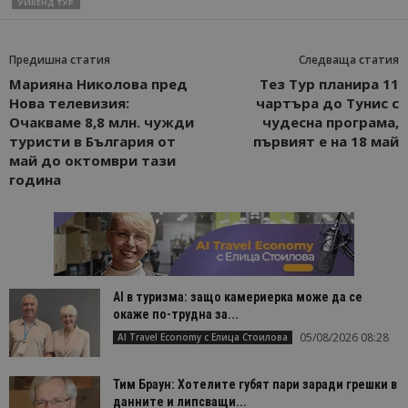
УИКЕНД ТУР
Предишна статия
Следваща статия
Марияна Николова пред
Тез Тур планира 11
Нова телевизия:
чартъра до Тунис с
Очакваме 8,8 млн. чужди
чудесна програма,
туристи в България от
първият е на 18 май
май до октомври тази
година
AI в туризма: защо камериерка може да се
окаже по-трудна за...
05/08/2026 08:28
AI Travel Economy с Елица Стоилова
Тим Браун: Хотелите губят пари заради грешки в
данните и липсващи...