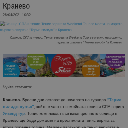
Кранево
28/04/2021 10:32
Слънце, СПА и тенис: Тенис веригата Weekend Tour се мести на морето,
първата спирка е “Терма вилидж” в Кранево
Чуйте статията:
Кранево.
Броени дни остават до началото на турнира
“Терма
вилидж оупън”
, който е част от семейната тенис и СПА верига
Уикенд тур
. Тенис комплексът във ваканционното селище в
Кранево ще бъде домакин на престижната тенис верига за
втора поредна година. Медиен партньор на тенис веригата е