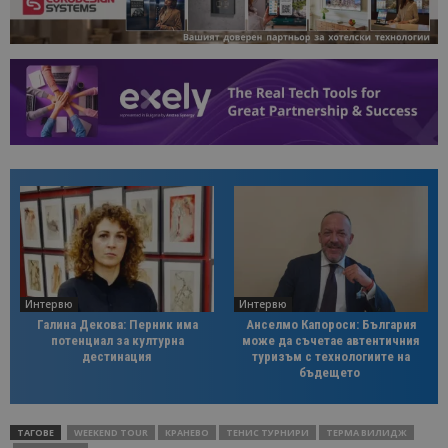
Интервю
Интервю
Галина Декова: Перник има
Анселмо Капороси: България
потенциал за културна
може да съчетае автентичния
дестинация
туризъм с технологиите на
бъдещето
ТАГОВЕ
WEEKEND TOUR
КРАНЕВО
ТЕНИС ТУРНИРИ
ТЕРМА ВИЛИДЖ