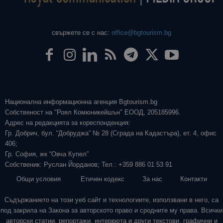
свържете се с нас:
office@bgtourism.bg
Национална информационна агенция Bgtourism.bg
Собственост на "Роял Комюникейшън" ЕООД, 205185996.
Адрес на редакцията за кореспонденция:
Гр. Добрич, бул. “Добруджа” № 28 (Сграда на Кадастъра), ет. 4, офис
406;
Гр. София, жк “Овча Купел”
Собственик: Руслан Йорданов; Тел.: +359 886 01 53 91
Общи условия
Етичен кодекс
За нас
Контакти
Съдържанието на този уеб сайт и технологиите, използвани в него, са
под закрила на Закона за авторското право и сродните му права. Всички
авторски статии, репортажи, интервюта и други текстови, графични и