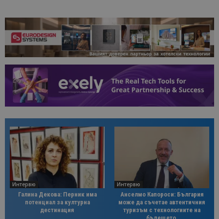
Интервю
Интервю
Галина Декова: Перник има
Анселмо Капороси: България
потенциал за културна
може да съчетае автентичния
дестинация
туризъм с технологиите на
бъдещето