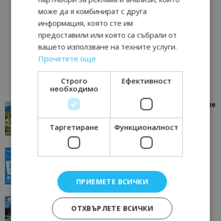
може да я комбинират с друга
информация, която сте им
предоставили или която са събрали от
вашето използване на техните услуги.
Прочетете още
Строго
Ефективност
необходимо
“Пощенска картичка от…”: Петрич – Изживяване
отвъд очакваното
Таргетиране
Функционалност
11/07/2026 11:22
Петрич
“Пощенска картичка от…”: Пловдив, градът на
всички времена
23/06/2026 10:00
Пловдив
ПРИЕМЕТЕ ВСИЧКИ
“Пощенска картичка от…”: Перник – град на
ОТХВЪРЛЕТЕ ВСИЧКИ
традициите, културата и вдъхновяващите...