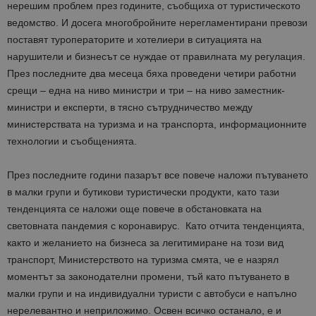
нерешим проблем през годините, съобщиха от туристическото
ведомство. И досега многобройните нерегламентирани превози
поставят туроператорите и хотелиери в ситуацията на
нарушители и бизнесът се нуждае от правилната му регулация.
През последните два месеца бяха проведени четири работни
срещи – една на ниво министри и три – на ниво заместник-
министри и експерти, в тясно сътрудничество между
министерствата на туризма и на транспорта, информационните
технологии и съобщенията.
През последните години пазарът все повече наложи пътуването
в малки групи и бутикови туристически продукти, като тази
тенденцията се наложи още повече в обстановката на
световната пандемия с коронавирус. Като отчита тенденцията,
както и желанието на бизнеса за легитимиране на този вид
транспорт, Министерството на туризма смята, че е назрял
моментът за законодателни промени, тъй като пътуването в
малки групи и на индивидуални туристи с автобуси е напълно
нерелевантно и неприложимо. Освен всичко останало, е и