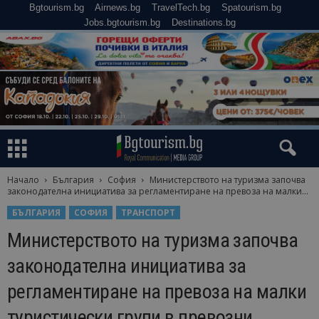
Bgtourism.bg
Airnews.bg
TravelTech.bg
Spatourism.bg
Jobs.bgtourism.bg
Destinations.bg
Начало
България
София
Министерството на туризма започва
законодателна инициатива за регламентиране на превоза на малки...
БЪЛГАРИЯ
СОФИЯ
ТРАНСПОРТ
Министерството на туризма започва
законодателна инициатива за
регламентиране на превоза на малки
туристически групи в превозни