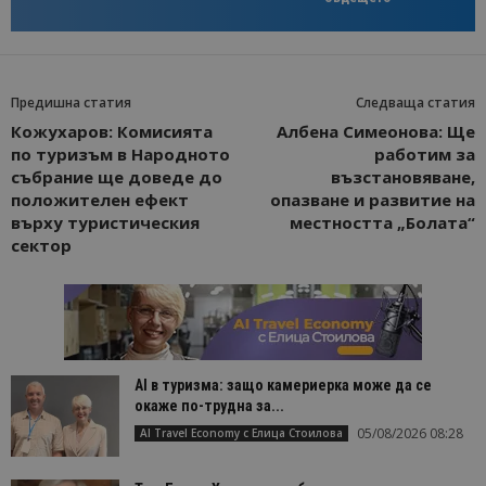
Предишна статия
Следваща статия
Кожухаров: Комисията
Албена Симеонова: Ще
по туризъм в Народното
работим за
събрание ще доведе до
възстановяване,
положителен ефект
опазване и развитие на
върху туристическия
местността „Болата“
сектор
AI в туризма: защо камериерка може да се
окаже по-трудна за...
05/08/2026 08:28
AI Travel Economy с Елица Стоилова