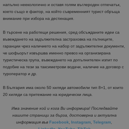
напълно неекологично и оставя голям въглероден отпечатък,
което също е фактор, на който съвременният турист обръща
внимание при избора на дестинация.
В търсене на работещи решения, сред обсъжданите идеи са
въвеждането на задължителна застраховка на пътниците,
гаранции чрез наличието на набор от задължителни документи,
че шофьорът извършва именно превоз на организирана
туристическа група, въвеждането на допълнителен изпит по
подобие на тези за таксиметрови водачи, наличие на договор с
туроператор и др.
В България има около 50 хиляди автомобили тип 8+1, от които
20 хиляди са притежание на юридически лица.
Има значение кой и кога Ви информира! Последвайте
нашите страници за бърза, достоверна и актуална
информация
във
Facebook
,
Instagram
,
Telegram
,