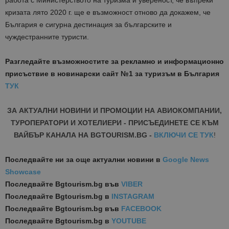
работа с Министерството на туризма и увереност, че въпреки
кризата лято 2020 г. ще е възможност отново да докажем, че
България е сигурна дестинация за българските и
чуждестранните туристи.
Разгледайте възможностите за рекламно и информационно
присъствие в новинарски сайт №1 за туризъм в България
ТУК
ЗА АКТУАЛНИ НОВИНИ И ПРОМОЦИИ НА АВИОКОМПАНИИ,
ТУРОПЕРАТОРИ И ХОТЕЛИЕРИ - ПРИСЪЕДИНЕТЕ СЕ КЪМ
ВАЙБЪР КАНАЛА НА BGTOURISM.BG -
ВКЛЮЧИ СЕ ТУК
!
Последвайте ни за още актуални новини
в
Google News
Showcase
Последвайте
Bgtourism.bg във
VIBER
Последвайте
Bgtourism.bg в
INSTAGRAM
Последвайте
Bgtourism.bg във
FACEBOOK
Последвайте
Bgtourism.bg в
YOUTUBE