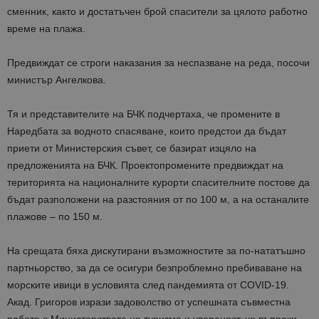
сменник, както и достатъчен брой спасители за цялото работно
време на плажа.
Предвиждат се строги наказания за неспазване на реда, посочи
министър Ангелкова.
Тя и представителите на БЧК подчертаха, че промените в
Наредбата за водното спасяване, които предстои да бъдат
приети от Министерския съвет, се базират изцяло на
предложенията на БЧК. Проектопромените предвиждат на
територията на националните курорти спасителните постове да
бъдат разположени на разстояния от по 100 м, а на останалите
плажове – по 150 м.
На срещата бяха дискутирани възможностите за по-нататъшно
партньорство, за да се осигури безпроблемно пребиваване на
морските ивици в условията след пандемията от COVID-19.
Акад. Григоров изрази задоволство от успешната съвместна