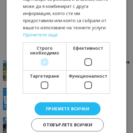
може да я комбинират с друга
информация, която сте им
предоставили или която са събрали от
вашето използване на техните услуги.
Прочетете още
Строго
Ефективност
необходимо
“Пощенска картичка от…”: Петрич – Изживяване
отвъд очакваното
11/07/2026 11:22
Таргетиране
Функционалност
Петрич
“Пощенска картичка от…”: Пловдив, градът на
всички времена
23/06/2026 10:00
Пловдив
ПРИЕМЕТЕ ВСИЧКИ
“Пощенска картичка от…”: Перник – град на
ОТХВЪРЛЕТЕ ВСИЧКИ
традициите, културата и вдъхновяващите...
17/06/2026 09:01
Перник