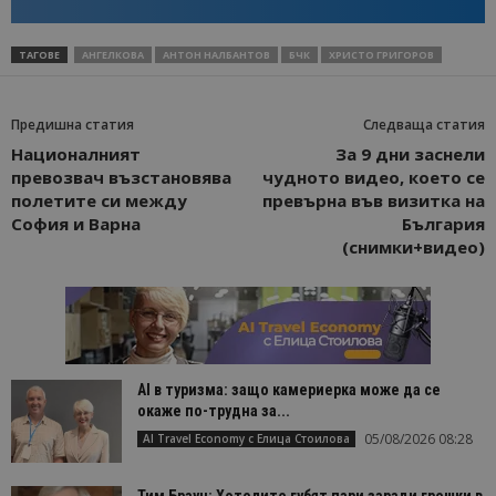
ТАГОВЕ
АНГЕЛКОВА
АНТОН НАЛБАНТОВ
БЧК
ХРИСТО ГРИГОРОВ
Предишна статия
Следваща статия
Националният
За 9 дни заснели
превозвач възстановява
чудното видео, което се
полетите си между
превърна във визитка на
София и Варна
България
(снимки+видео)
AI в туризма: защо камериерка може да се
окаже по-трудна за...
05/08/2026 08:28
AI Travel Economy с Елица Стоилова
Тим Браун: Хотелите губят пари заради грешки в