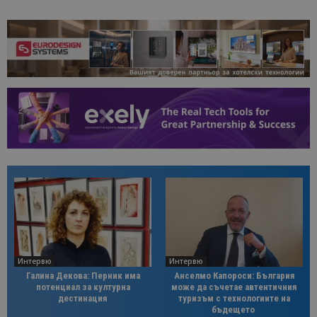
Интервю
Интервю
Галина Декова: Перник има
Анселмо Капороси: България
потенциал за културна
може да съчетае автентичния
дестинация
туризъм с технологиите на
бъдещето