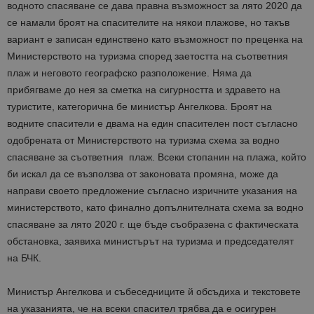
водното спасяване се дава правна възможност за лято 2020 да
се намали броят на спасителите на някои плажове, но такъв
вариант е записан единствено като възможност по преценка на
Министерството на туризма според заетостта на съответния
плаж и неговото географско разположение. Няма да
прибягваме до нея за сметка на сигурността и здравето на
туристите, категорична бе министър Ангелкова. Броят на
водните спасители е двама на един спасителен пост съгласно
одобрената от Министерството на туризма схема за водно
спасяване за съответния плаж. Всеки стопанин на плажа, който
би искал да се възползва от законовата промяна, може да
направи своето предложение съгласно изричните указания на
министерството, като финално допълнителната схема за водно
спасяване за лято 2020 г. ще бъде съобразена с фактическата
обстановка, заявиха министърът на туризма и председателят
на БЧК.
Министър Ангелкова и събеседниците й обсъдиха и текстовете
на указанията, че на всеки спасител трябва да е осигурен