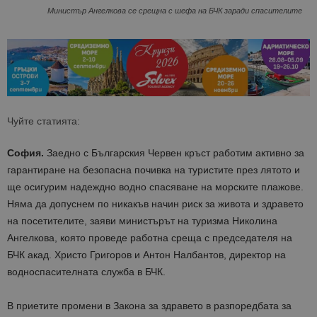
Министър Ангелкова се срещна с шефа на БЧК заради спасителите
Чуйте статията:
София.
Заедно с Българския Червен кръст работим активно за
гарантиране на безопасна почивка на туристите през лятото и
ще осигурим надеждно водно спасяване на морските плажове.
Няма да допуснем по никакъв начин риск за живота и здравето
на посетителите, заяви министърът на туризма Николина
Ангелкова, която проведе работна среща с председателя на
БЧК акад. Христо Григоров и Антон Налбантов, директор на
водноспасителната служба в БЧК.
В приетите промени в Закона за здравето в разпоредбата за