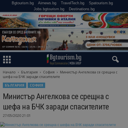
Bgtourism.bg
Airnews.bg
TravelTech.bg
Spatourism.bg
Jobs.bgtourism.bg
Destinations.bg
Начало
България
София
Министър Ангелкова се срещна с
шефа на БЧК заради спасителите
БЪЛГАРИЯ
СОФИЯ
Министър Ангелкова се срещна с
шефа на БЧК заради спасителите
27/05/2020 21:01