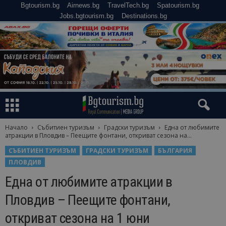
Bgtourism.bg
Airnews.bg
TravelTech.bg
Spatourism.bg
Jobs.bgtourism.bg
Destinations.bg
Начало
Събитиен туризъм
Градски туризъм
Една от любимите
атракции в Пловдив – Пеещите фонтани, откриват сезона на...
СЪБИТИЕН ТУРИЗЪМ
ГРАДСКИ ТУРИЗЪМ
БЪЛГАРИЯ
ПЛОВДИВ
Една от любимите атракции в
Пловдив – Пеещите фонтани,
откриват сезона на 1 юни