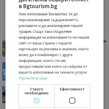
в Bgtourism.bg
Ние използваме бисквитки, за да
персонализираме съдържанието,
рекламите и да анализираме нашия
трафик. Също така споделяме
информация за използването на нашия
“Пощенска картичка от…”: Петрич – Изживяване
сайт от ваша страна с нашите
отвъд очакваното
партньори за реклама и анализи, които
11/07/2026 11:22
Петрич
може да я комбинират с друга
информация, която сте им
“Пощенска картичка от…”: Пловдив, градът на
предоставили или която са събрали от
всички времена
вашето използване на техните услуги.
23/06/2026 10:00
Пловдив
Прочетете още
“Пощенска картичка от…”: Перник – град на
Строго
Ефективност
необходимо
традициите, културата и вдъхновяващите...
17/06/2026 09:01
Перник