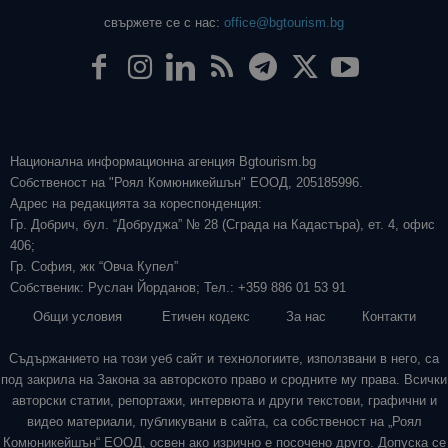
свържете се с нас:
office@bgtourism.bg
Национална информационна агенция Bgtourism.bg
Собственост на "Роял Комюникейшън" ЕООД, 205185996.
Адрес на редакцията за кореспонденция:
Гр. Добрич, бул. “Добруджа” № 28 (Сграда на Кадастъра), ет. 4, офис
406;
Гр. София, жк “Овча Купел”
Собственик: Руслан Йорданов; Тел.: +359 886 01 53 91
Общи условия
Етичен кодекс
За нас
Контакти
Съдържанието на този уеб сайт и технологиите, използвани в него, са
под закрила на Закона за авторското право и сродните му права. Всички
авторски статии, репортажи, интервюта и други текстови, графични и
видео материали, публикувани в сайта, са собственост на „Роял
Комюникейшън“ ЕООД, освен ако изрично е посочено друго. Допуска се