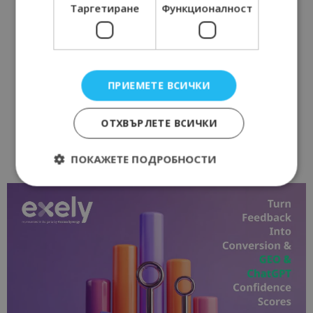
Таргетиране
Функционалност
ПРИЕМЕТЕ ВСИЧКИ
ОТХВЪРЛЕТЕ ВСИЧКИ
ПОКАЖЕТЕ ПОДРОБНОСТИ
Строго необходимо
Ефективност
Таргетиране
Функционалност
Строго необходимите бисквитки позволяват
основната функционалност на уебсайта, като
потребителско влизане и управление на
акаунта. Уебсайтът не може да се използва
правилно без строго необходими бисквитки.