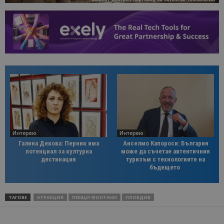
Интервю
Интервю
Галина Декова: Перник има
Анселмо Капороси: България
потенциал за културна
може да съчетае автентичния
дестинация
туризъм с технологиите на
бъдещето
ТАГОВЕ
АТРАКЦИЯ
ПЕЕЩИ ФОНТАНИ
ПЛОВДИВ