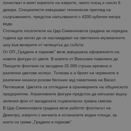
почистват и мият коритото на езерото, чиято площ е около 6
декара. Специалисти извършват технически преглед на
съоръжението, предстои напълването с 4200 кубични метра
вода.
Стотиците посетители на Цар-Симеоновота градина за поредна
година ще могат да се наслаждават на светлинно-музикалното
шоу във вечерите от четвъртък до събота.
От ОП „Градини и паркове” вече завършиха оформянето на
новите фигури от цветя. В алеята от Виенския павилион до
Пеещите фонтани са засадени 25 000 стръка ирезине и
различни цветове колеус. Толкова е и броят на червените и
различни нюанси розови бегонии зад паметника на Васил
Петлешков. Цветята са отгледани в оранжериите на общинското
предприятие. Атрактивните фигури предстои да изпъкнат върху
зеления фон от засадената първокласна тревна смеска.
В Цар-Симеоновата градина вече работят фонтанът на
Деметра, езерото с мечката и останалите водни площи, за
които се грижи „Градини и паркове”.