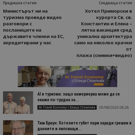
Предишна статия
Следваща статия
Министърът ни на
Хотел Приморски в
туризма проведе видео
курорта Св. св.
разговори с
Константин и Елена –
посланиците на
лятна ваканция сред
държавите членки на ЕС,
уникална архитектура
акредитирани у нас
само на няколко крачки
от
плажа (снимки+видео)
AI в туризма: защо камериерка може да се
окаже по-трудна за...
05/08/2026 08:28
AI Travel Economy с Елица Стоилова
Тим Браун: Хотелите губят пари заради грешки в
данните и липсващи...