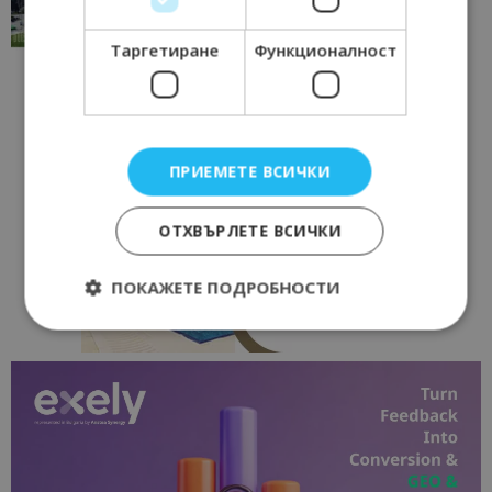
17/06/2026 09:01
Перник
Таргетиране
Функционалност
ПРИЕМЕТЕ ВСИЧКИ
ОТХВЪРЛЕТЕ ВСИЧКИ
ПОКАЖЕТЕ ПОДРОБНОСТИ
Строго необходимо
Ефективност
Таргетиране
Функционалност
Строго необходимите бисквитки позволяват
основната функционалност на уебсайта, като
потребителско влизане и управление на