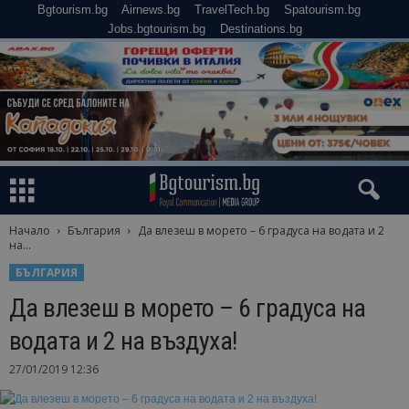
Bgtourism.bg
Airnews.bg
TravelTech.bg
Spatourism.bg
Jobs.bgtourism.bg
Destinations.bg
Начало
България
Да влезеш в морето – 6 градуса на водата и 2
на...
БЪЛГАРИЯ
Да влезеш в морето – 6 градуса на
водата и 2 на въздуха!
27/01/2019 12:36