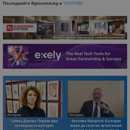
Последвайте
Bgtourism.bg в
YOUTUBE
Интервю
Интервю
Галина Декова: Перник има
Анселмо Капороси: България
потенциал за културна
може да съчетае автентичния