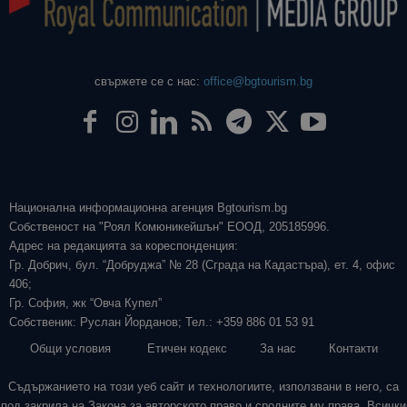
свържете се с нас:
office@bgtourism.bg
Национална информационна агенция Bgtourism.bg
Собственост на "Роял Комюникейшън" ЕООД, 205185996.
Адрес на редакцията за кореспонденция:
Гр. Добрич, бул. “Добруджа” № 28 (Сграда на Кадастъра), ет. 4, офис
406;
Гр. София, жк “Овча Купел”
Собственик: Руслан Йорданов; Тел.: +359 886 01 53 91
Общи условия
Етичен кодекс
За нас
Контакти
Съдържанието на този уеб сайт и технологиите, използвани в него, са
под закрила на Закона за авторското право и сродните му права. Всички