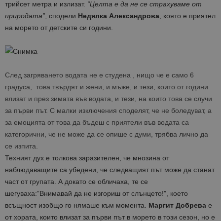
трийсет метра и излизат.
“Целта е да не се страхуваме от
природата”
, сподели
Недялка Александрова
, която е приятел
на морето от детските си години.
След загряването водата не е студена , нищо че е само 6
градуса, това твърдят и жени, и мъже, и тези, които от години
влизат и през зимата във водата, и тези, на които това се случи
за първи път. С малки изключения споделят, че не боледуват, а
за емоцията от това да бъдеш с приятели във водата са
категорични, че не може да се опише с думи, трябва лично да
се изпита.
Техният дух е толкова заразителен, че мнозина от
наблюдаващите са убедени, че следващият път може да станат
част от групата. А докато се обличаха, те се
шегуваха:”Внимавай да не изгориш от слънцето!”, което
всъщност изобщо го нямаше към момента.
Маргит Добрева
е
от хората, които влизат за първи път в морето в този сезон, но е