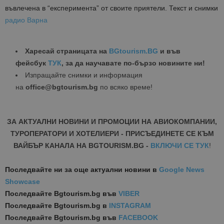
въвлечена в “експеримента” от своите приятели. Текст и снимки
радио Варна
Харесай страницата на
BGtourism.BG
и във
фейсбук
ТУК
, за да научавате по-бързо новините ни!
Изпращайте снимки и информация
на
office@bgtourism.bg
по всяко време!
ЗА АКТУАЛНИ НОВИНИ И ПРОМОЦИИ НА АВИОКОМПАНИИ,
ТУРОПЕРАТОРИ И ХОТЕЛИЕРИ - ПРИСЪЕДИНЕТЕ СЕ КЪМ
ВАЙБЪР КАНАЛА НА BGTOURISM.BG -
ВКЛЮЧИ СЕ ТУК
!
Последвайте ни за още актуални новини
в
Google News
Showcase
Последвайте
Bgtourism.bg във
VIBER
Последвайте
Bgtourism.bg в
INSTAGRAM
Последвайте
Bgtourism.bg във
FACEBOOK