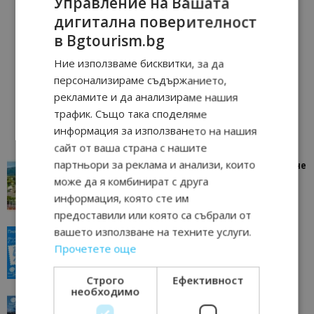
Управление на Вашата
дигитална поверителност
в Bgtourism.bg
Ние използваме бисквитки, за да
персонализираме съдържанието,
рекламите и да анализираме нашия
трафик. Също така споделяме
информация за използването на нашия
сайт от ваша страна с нашите
партньори за реклама и анализи, които
“Пощенска картичка от…”: Петрич – Изживяване
отвъд очакваното
може да я комбинират с друга
информация, която сте им
11/07/2026 11:22
Петрич
предоставили или която са събрали от
вашето използване на техните услуги.
“Пощенска картичка от…”: Пловдив, градът на
всички времена
Прочетете още
23/06/2026 10:00
Пловдив
Строго
Ефективност
необходимо
“Пощенска картичка от…”: Перник – град на
традициите, културата и вдъхновяващите...