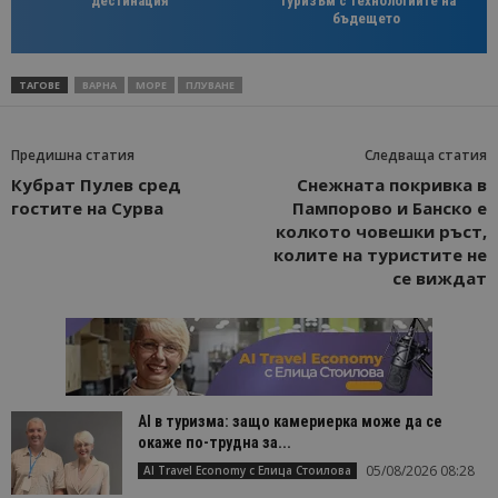
дестинация
туризъм с технологиите на
бъдещето
ТАГОВЕ
ВАРНА
МОРЕ
ПЛУВАНЕ
Предишна статия
Следваща статия
Кубрат Пулев сред
Снежната покривка в
гостите на Сурва
Пампорово и Банско е
колкото човешки ръст,
колите на туристите не
се виждат
AI в туризма: защо камериерка може да се
окаже по-трудна за...
05/08/2026 08:28
AI Travel Economy с Елица Стоилова