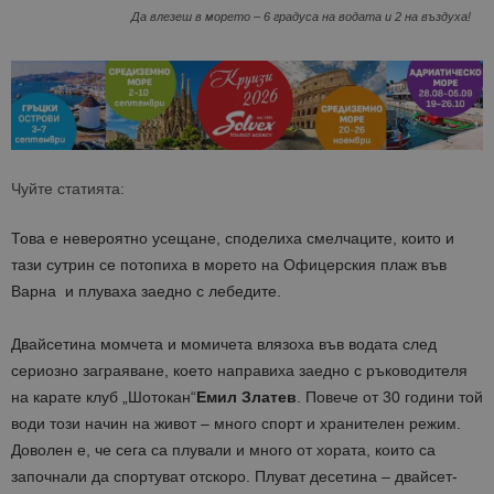
Да влезеш в морето – 6 градуса на водата и 2 на въздуха!
Чуйте статията:
Това е невероятно усещане, споделиха смелчаците, които и
тази сутрин се потопиха в морето на Офицерския плаж във
Варна и плуваха заедно с лебедите.
Двайсетина момчета и момичета влязоха във водата след
сериозно заграяване, което направиха заедно с ръководителя
на карате клуб „Шотокан“
Емил Златев
. Повече от 30 години той
води този начин на живот – много спорт и хранителен режим.
Доволен е, че сега са плували и много от хората, които са
започнали да спортуват отскоро. Плуват десетина – двайсет-