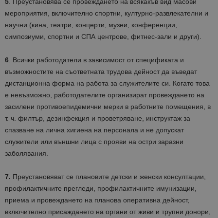
5
. Преустановява се провеждането на всякакъв вид масови
мероприятия, включително спортни, културно-развлекателни и
научни (кина, театри, концерти, музеи, конференции,
симпозиуми, спортни и СПА центрове, фитнес-зали и други).
6
. Всички работодатели в зависимост от спецификата и
възможностите на съответната трудова дейност да въведат
дистанционна форма на работа за служителите си. Когато това
е невъзможно, работодателите организират провеждането на
засилени противоепидемични мерки в работните помещения, в
т. ч. филтър, дезинфекция и проветряване, инструктаж за
спазване на лична хигиена на персонала и не допускат
служители или външни лица с прояви на остри заразни
заболявания.
7.
Преустановяват се плановите детски и женски консултации,
профилактичните прегледи, профилактичните имунизации,
приема и провеждането на планова оперативна дейност,
включително присаждането на органи от живи и трупни донори,