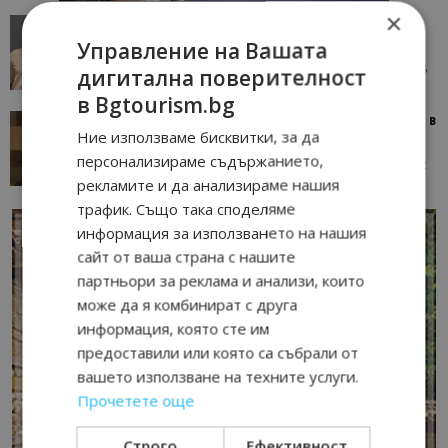
×
AI в туризма: защо камериерка може да се
окаже по-трудна за...
Управление на Вашата
05/08/2026 08:28
AI Travel Economy с Елица Стоилова
дигитална поверителност
в Bgtourism.bg
Тим Браун: Хотелите губят пари заради грешки в
Ние използваме бисквитки, за да
данните и липсващи...
персонализираме съдържанието,
13/07/2026 09:02
AI Travel Economy с Елица Стоилова
рекламите и да анализираме нашия
трафик. Също така споделяме
информация за използването на нашия
сайт от ваша страна с нашите
партньори за реклама и анализи, които
може да я комбинират с друга
информация, която сте им
предоставили или която са събрали от
вашето използване на техните услуги.
Прочетете още
Строго
Ефективност