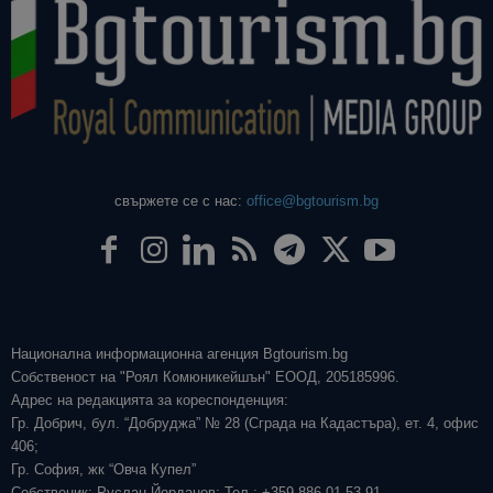
свържете се с нас:
office@bgtourism.bg
Национална информационна агенция Bgtourism.bg
Собственост на "Роял Комюникейшън" ЕООД, 205185996.
Адрес на редакцията за кореспонденция:
Гр. Добрич, бул. “Добруджа” № 28 (Сграда на Кадастъра), ет. 4, офис
406;
Гр. София, жк “Овча Купел”
Собственик: Руслан Йорданов; Тел.: +359 886 01 53 91