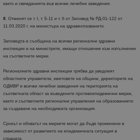
както и свижданията във всички лечебни заведения.
8
. Отменят се т. I, т. 5-11 и т. II от Заповед № РД-01-122 от
11.03.2020 г. на министъра на здравеопазването.
Заповедта е съобщена на всички регионални здравни
инспекции и на министрите, имащи отношение към изпълнение
на съответните мерки.
Регионалните здравни инспекции трябва да уведомят
областните управители, кметовете на общини, директорите на
ОДМВР и всички лечебни заведения на територията на
съответната област за въведените противоепидемични мерки,
както и съответните регионални управления на образованието
за създаване на необходимата организация.
Срокът и обхватът на мерките могат да бъде променени в
зависимост от развитието на епидемичната ситуация в
страната.