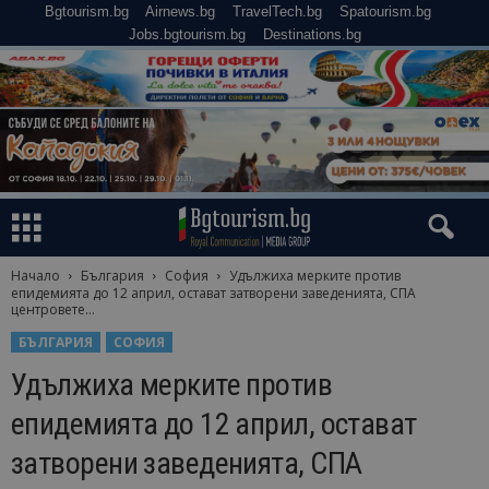
Bgtourism.bg
Airnews.bg
TravelTech.bg
Spatourism.bg
Jobs.bgtourism.bg
Destinations.bg
Начало
България
София
Удължиха мерките против
епидемията до 12 април, остават затворени заведенията, СПА
центровете...
БЪЛГАРИЯ
СОФИЯ
Удължиха мерките против
епидемията до 12 април, остават
затворени заведенията, СПА