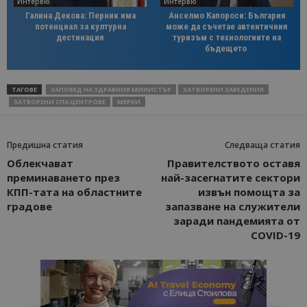
Интервю
Интервю
Галина Декова: Перник има
Анселмо Капороси: България
потенциал за културна
може да съчетае автентичния
дестинация
туризъм с технологиите на
бъдещето
ТАГОВЕ
ЗАПОВЕД НА ЗДРАВНИЯ МИНИСТЪР
ЗАТВОРЕНИ ЗАВЕДЕНИЯ
ЗАТВОРЕНИ СПА ЦЕНТРОВЕ
МЕРКИ
Предишна статия
Следваща статия
Облекчават
Правителството оставя
преминаването през
най-засегнатите сектори
КПП-тата на областните
извън помощта за
градове
запазване на служители
заради пандемията от
COVID-19