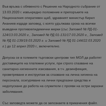
Във връзка с обявеното с Решение на Народното събрание от
13.03.2020 г. извънредно положение и препоръките на
Националния оперативен щаб, здравният министър Кирил
Ананиев издаде заповед, с която удължава срока на всички
въведени противоепидемични мерки (
със Заповед № РД-01-
124/13.03.2020 г., Заповед № РД 01-131/17.03.2020 г., Заповед
№ РД 01-139/19.03.2020 г. и Заповед № РД 01-144/22.03.2020
г.
) до 12 април 2020 г., включително.
Допуска се в големите търговски центрове тип МОЛ да работят
доставчиците на платежни услуги, при строго спазване на
санитарно-хигиенните изисквания, в т.ч. дезинфекция,
проветряване и инструктаж за спазване на лична хигиена на
персонала, осигуряване на лични предпазни средства и
недопускане до работа на служители с прояви на остри заразни
заболявания.
Със заповедта можете да се запознаете в прикачения файл.