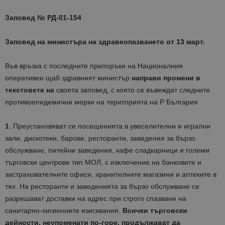
Заповед № РД-01-154
Заповед на министъра на здравеопазването от 13 март.
Във връзка с последните препоръки на Националния
оперативен щаб здравният министър
направи промени в
текстовете на
своята заповед, с която се въвеждат следните
противоепидемични мерки на територията на Р България
1
. Преустановяват се посещенията в увеселителни и игрални
зали, дискотеки, барове, ресторанти, заведения за бързо
обслужване, питейни заведения, кафе сладкарници и големи
търговски центрове тип МОЛ, с изключение на банковите и
застрахователните офиси, хранителните магазини и аптеките в
тях. На ресторанти и заведенията за бързо обслужване се
разрешават доставки на адрес при строго спазване на
санитарно-хигиенните изисквания.
Всички търговски
дейности, неупоменати по-горе, продължават да