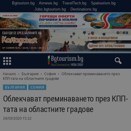
Bgtourism.bg
Airnews.bg
TravelTech.bg
Spatourism.bg
Jobs.bgtourism.bg
Destinations.bg
Начало
България
София
Облекчават преминаването през
КПП-тата на областните градове
БЪЛГАРИЯ
СОФИЯ
Облекчават преминаването през КПП-
тата на областните градове
26/03/2020 15:22