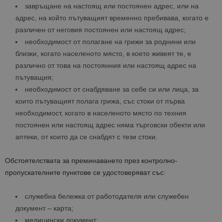
завръщане на настоящ или постоянен адрес, или на
адрес, на който пътуващият временно пребивава, когато е
различен от неговия постоянен или настоящ адрес;
необходимост от полагане на грижи за роднини или
близки, когато населеното място, в което живеят те, е
различно от това на постоянния или настоящ адрес на
пътуващия;
необходимост от снабдяване за себе си или лица, за
които пътуващият полага грижа, със стоки от първа
необходимост, когато в населеното място по техния
постоянен или настоящ адрес няма търговски обекти или
аптеки, от които да се снабдят с тези стоки.
Обстоятелствата за преминаването през контролно-
пропускателните пунктове се удостоверяват със:
служебна бележка от работодателя или служебен
документ – карта;
медицински документ;