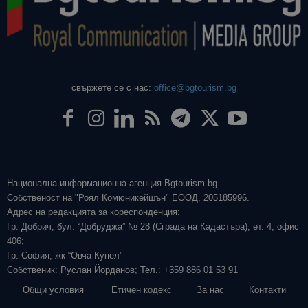
свържете се с нас:
office@bgtourism.bg
Национална информационна агенция Bgtourism.bg
Собственост на "Роял Комюникейшън" ЕООД, 205185996.
Адрес на редакцията за кореспонденция:
Гр. Добрич, бул. “Добруджа” № 28 (Сграда на Кадастъра), ет. 4, офис
406;
Гр. София, жк “Овча Купел”
Собственик: Руслан Йорданов; Тел.: +359 886 01 53 91
Общи условия
Етичен кодекс
За нас
Контакти