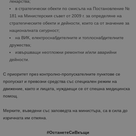
лекарства;
в стратегически обекти по смисъла на Постановление №
181 на Министерския съвет от 2009 г. за определяне на
стратегическите обекти и дейности, които са от значение за
националната сигурност;
на ВИК, електроснабдителните и топлоснабдителните
дружества;
извършващи неотложни ремонтни и/или аварийни
дейности.
С приоритет през контролно-пропускателните пунктове се
пропускат и превозни средства със специален режим на
движение, както и лицата, нуждаещи се от спешна медицинска
помощ.
Мерките, въведени със заповедта на министъра, са в сила до
изричната им отмяна.
#ОстанетеСиВкъщи