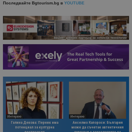
Последвайте
Bgtourism.bg в
YOUTUBE
Интервю
Интервю
Галина Декова: Перник има
Анселмо Капороси: България
потенциал за културна
може да съчетае автентичния
дестинация
туризъм с технологиите на