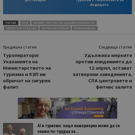
бъдещето
ТАГОВЕ
КПП
МИНИСТЕРСТВО НА ЗДРАВЕОПАЗВАНЕТО
ОБЛАСТНИ ГРАДОВЕ
ОБЛЕКЧЕН РЕЖИМ
ПРЕМИНАВАНЕ
Предишна статия
Следваща статия
Туроператори:
Удължиха мерките
Указанията на
против епидемията до
Министерството на
12 април, остават
туризма и КЗП ни
затворени заведенията,
обричат на сигурен
СПА центровете и
фалит
фитнес залите
AI в туризма: защо камериерка може да се
окаже по-трудна за...