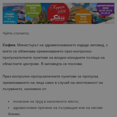
Чуйте статията:
София.
Министърът на здравеопазването издаде заповед, с
която се облекчава преминаването през контролно-
пропускателните пунктове на входно-изходните пътища на
областните центрове. В заповедта се посочва:
През контролно-пропускателните пунктове се пропуска
преминаването на лица само в случай на неотложност на
пътуването, наложено от:
полагане на труд в населеното място;
здравословни причини на пътуващия или на негови
близки;