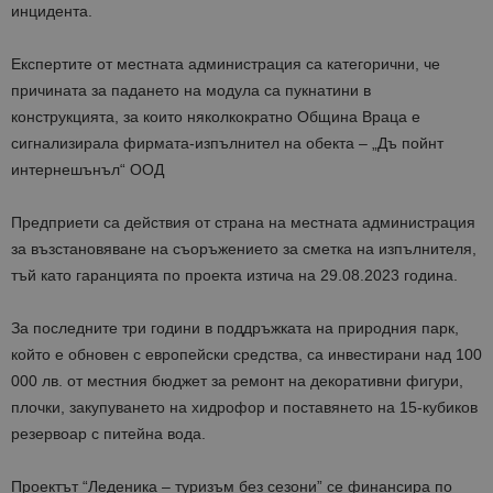
инцидента.
Експертите от местнат
а администрация са категорични, че
причината за падането на модула са пукнатини в
конструкцията, за които няколкократно Община Враца е
сигнализирала фирмата-изпълнител на обекта – „Дъ пойнт
интернешънъл“ ООД
Предприети са действия от страна на местната администрация
за възстановяване на съоръжението за сметка на изпълнителя,
тъй като гаранцията по проекта изтича на 29.08.2023 година.
За последните три години в поддръжката на природния парк,
който е обновен с европейски средства, са инвестирани над 100
000 лв. от местния бюджет за ремонт на декоративни фигури,
плочки, закупуването на хидрофор и поставянето на 15-кубиков
резервоар с питейна вода.
Проектът “Леденика – туризъм без сезони” се финансира по