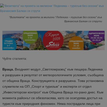
“Визитката” на проекта за милиони “Леденика – туризъм без сезони” във
Врачанския Балкан се струти
Чуйте статията:
Враца.
Входният модул „Светломразец“ към пещера Леденика
е разрушен в резултат от метеорологичните условия, съобщиха
от община Враца. Конструкцията е разрушена. Това установиха
служители на ОП „Спорт и туризъм“ и експерти от отдел
„Инвеститорски контрол“ към Община Враца по-рано днес. Към
момента районът се обезопасява, като се осигурява достъп на
туристи към природния феномен. Няма пострадали лица при