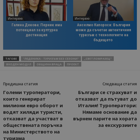
Интервю
Интервю
Галина Декова: Перник има
Анселмо Капороси: България
потенциал за културна
може да съчетае автентичния
дестинация
туризъм с технологиите на
бъдещето
ТАГОВЕ
"ЛЕДЕНИКА - ТУРИЗЪМ БЕЗ СЕЗОНИ"
„СВЕТЛОМРАЗЕЦ“
ВХОДЕН МОДУЛ
ОБЩИНА ВРАЦА
ПРОЕКТ
Предишна статия
Следваща статия
Големи туроператори,
Българи се страхуват и
които генерират
отказват да пътуват до
милиони евро оборот и
Италия! Туроператори:
водят хиляди туристи,
Нямаме основание да
отказват да участват в
върнем парите на хората
обществената поръчка
за екскурзиите
на Министерството на
туризма