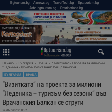
Bgtourism.bg
Airnews.bg
TravelTech.bg
Spatourism.bg
Jobs.bgtourism.bg
Destinations.bg
Начало
България
Враца
“Визитката” на проекта за милиони
“Леденика – туризъм без сезони” във Врачанския...
БЪЛГАРИЯ
ВРАЦА
“Визитката” на проекта за милиони
“Леденика – туризъм без сезони” във
Врачанския Балкан се струти
26/02/2020 10:52