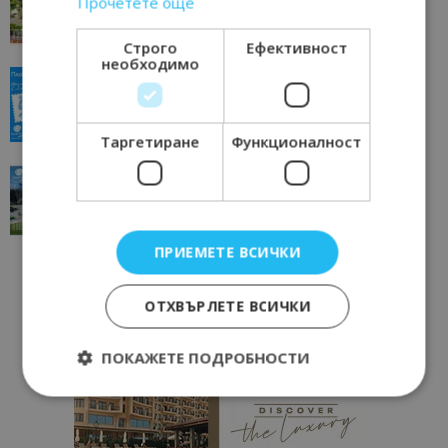
Прочетете още
11/07/2026 11:22
Петрич
Строго
Ефективност
необходимо
“Пощенска картичка от…”: Пловдив, градът на
всички времена
23/06/2026 10:00
Пловдив
Таргетиране
Функционалност
“Пощенска картичка от…”: Перник – град на
традициите, културата и вдъхновяващите...
17/06/2026 09:01
Перник
ПРИЕМЕТЕ ВСИЧКИ
ОТХВЪРЛЕТЕ ВСИЧКИ
ПОКАЖЕТЕ ПОДРОБНОСТИ
Строго необходимо
Ефективност