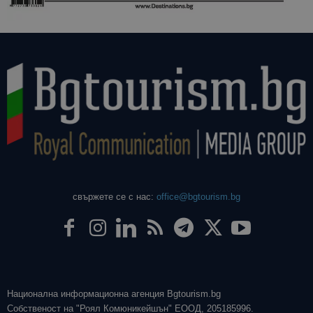
свържете се с нас:
office@bgtourism.bg
Национална информационна агенция Bgtourism.bg
Собственост на "Роял Комюникейшън" ЕООД, 205185996.