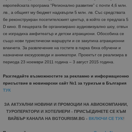
европейската програма “Регионално развитие” с почти 4,6 млн.
лв., а общият му бюджет надхвърли 5 млн. лв. Със средствата
бе реконструиран посетителският център, в който се предлага 5
D кино. В пещерата бе организирано аудиовизуално шоу, отвън
се изградиха амфитеатър и детски атракциони. Обособиха се
също нови туристически маршрути и се закупиха атракционни
влакчета. За развлечение на гостите в парка бяха обучени и
назначени екскурзоводи и аниматори. Проектът се реализира в
периода 23 ноември 2011 година – 3 август 2015 година.
Разгледайте възможностите за рекламно и информационно
присъствие в новинарски сайт №1 за туризъм в България
ТУК
ЗА АКТУАЛНИ НОВИНИ И ПРОМОЦИИ НА АВИОКОМПАНИИ,
ТУРОПЕРАТОРИ И ХОТЕЛИЕРИ - ПРИСЪЕДИНЕТЕ СЕ КЪМ
ВАЙБЪР КАНАЛА НА BGTOURISM.BG -
ВКЛЮЧИ СЕ ТУК
!