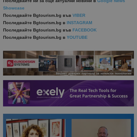
Последвайте ни за още актуални новини
в
Google News
Showcase
Последвайте
Bgtourism.bg във
VIBER
Последвайте
Bgtourism.bg в
INSTAGRAM
Последвайте
Bgtourism.bg във
FACEBOOK
Последвайте
Bgtourism.bg в
YOUTUBE