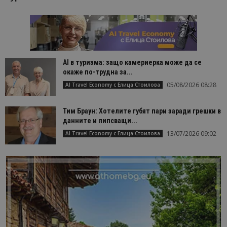
AI в туризма: защо камериерка може да се
окаже по-трудна за...
05/08/2026 08:28
AI Travel Economy с Елица Стоилова
Тим Браун: Хотелите губят пари заради грешки в
данните и липсващи...
13/07/2026 09:02
AI Travel Economy с Елица Стоилова