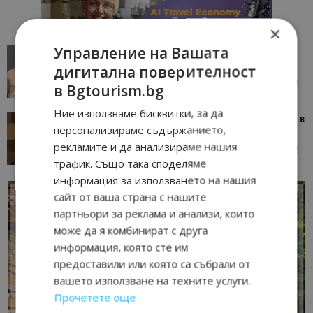
×
Управление на Вашата
AI в туризма: защо камериерка може да се
окаже по-трудна за...
дигитална поверителност
05/08/2026 08:28
AI Travel Economy с Елица Стоилова
в Bgtourism.bg
Ние използваме бисквитки, за да
Тим Браун: Хотелите губят пари заради грешки в
персонализираме съдържанието,
данните и липсващи...
рекламите и да анализираме нашия
13/07/2026 09:02
AI Travel Economy с Елица Стоилова
трафик. Също така споделяме
информация за използването на нашия
сайт от ваша страна с нашите
партньори за реклама и анализи, които
може да я комбинират с друга
информация, която сте им
предоставили или която са събрали от
вашето използване на техните услуги.
Прочетете още