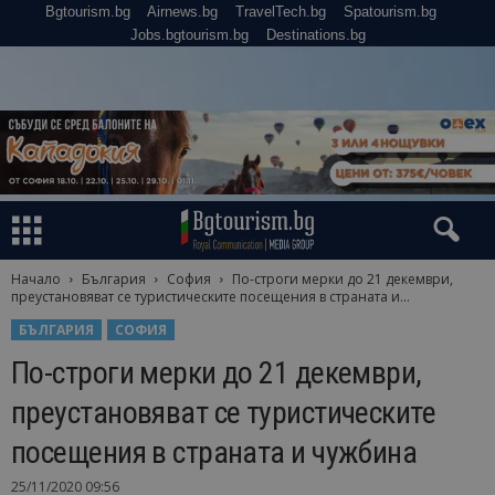
Bgtourism.bg
Airnews.bg
TravelTech.bg
Spatourism.bg
Jobs.bgtourism.bg
Destinations.bg
Начало
България
София
По-строги мерки до 21 декември,
преустановяват се туристическите посещения в страната и...
БЪЛГАРИЯ
СОФИЯ
По-строги мерки до 21 декември,
преустановяват се туристическите
посещения в страната и чужбина
25/11/2020 09:56