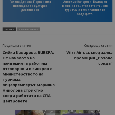
Галина Декова: Перник има
Анселмо Капороси: България
потенциал за културна
може да съчетае автентичния
дестинация
туризъм с технологиите на
бъдещето
ТАГОВЕ
СТРОГИ МЕРКИ
Предишна статия
Следваща статия
Сийка Кацарова, BUBSPA:
Wizz Air със специална
От началото на
промоция „Розова
пандемията работим
сряда”
отговорно и в синхрон с
Министерството на
туризма,
вицепремиерът Марияна
Николова стриктно
следи работата на СПА
центровете