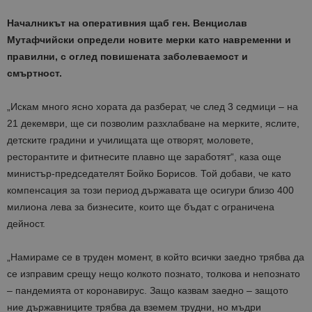
Началникът на оперативния щаб ген. Венцислав
Мутафчийски определи новите мерки като навременни и
правилни, с оглед повишената заболеваемост и
смъртност.
„Искам много ясно хората да разберат, че след 3 седмици – на
21 декември, ще си позволим разхлабване на мерките, яслите,
детските градини и училищата ще отворят, моловете,
ресторантите и фитнесите плавно ще заработят“, каза още
министър-председателят Бойко Борисов. Той добави, че като
компенсация за този период държавата ще осигури близо 400
милиона лева за бизнесите, които ще бъдат с ограничена
дейност.
„Намираме се в труден момент, в който всички заедно трябва да
се изправим срещу нещо колкото познато, толкова и непознато
– пандемията от коронавирус. Защо казвам заедно – защото
ние държавниците трябва да вземем трудни, но мъдри