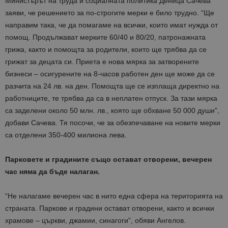
Министърът на труда и социалната политика Деница Сачева
заяви, че решението за по-строгите мерки е било трудно. “Ще
направим така, че да помагаме на всички, които имат нужда от
помощ. Продължават мерките 60/40 и 80/20, патронажната
грижа, както и помощта за родители, които ще трябва да се
грижат за децата си. Приета е нова мярка за затворените
бизнеси – осигурените на 8-часов работен ден ще може да се
разчита на 24 лв. на ден. Помощта ще се изплаща директно на
работниците, те трябва да са в неплатен отпуск. За тази мярка
са заделени около 50 млн. лв., която ще обхване 50 000 души”,
добави Сачева. Тя посочи, че за обезпечаване на новите мерки
са отделени 350-400 милиона лева.
Парковете и градините също остават отворени, вечерен
час няма да бъде налаган.
“Не налагаме вечерен час в нито една сфера на територията на
страната. Паркове и градини остават отворени, както и всички
храмове – църкви, джамии, синагоги”, обяви Ангелов.