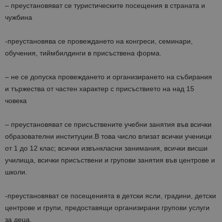
– преустановяват се туристическите посещения в страната и
чужбина
-преустановява се провеждането на конгреси, семинари,
обучения, тиймбилдинги в присъствена форма.
– не се допуска провеждането и организирането на събирания
и тържества от частен характер с присъствието на над 15
човека
– преустановяват се присъствените учебни занятия във всички
образователни институции.В това число влизат всички ученици
от 1 до 12 клас; всички извънкласни занимания, всички висши
училища, всички присъствени и групови занятия във центрове и
школи.
-преустановяват се посещенията в детски ясли, градини, детски
центрове и групи, предоставящи организирани групови услуги
за деца.