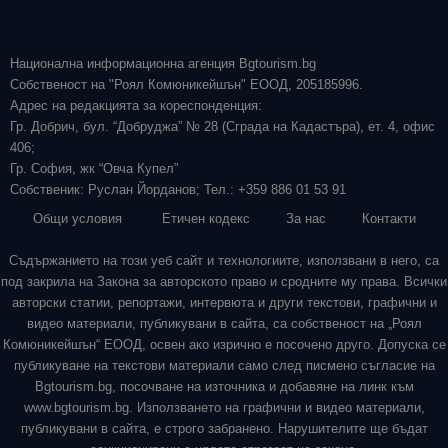
Национална информационна агенция Bgtourism.bg
Собственост на "Роял Комюникейшън" ЕООД, 205185996.
Адрес на редакцията за кореспонденция:
Гр. Добрич, бул. “Добруджа” № 28 (Сграда на Кадастъра), ет. 4, офис
406;
Гр. София, жк “Овча Купел”
Собственик: Руслан Йорданов; Тел.: +359 886 01 53 91
Общи условия
Етичен кодекс
За нас
Контакти
Съдържанието на този уеб сайт и технологиите, използвани в него, са
под закрила на Закона за авторското право и сродните му права. Всички
авторски статии, репортажи, интервюта и други текстови, графични и
видео материали, публикувани в сайта, са собственост на „Роял
Комюникейшън“ ЕООД, освен ако изрично е посочено друго. Допуска се
публикуване на текстови материали само след писмено съгласие на
Bgtourism.bg, посочване на източника и добавяне на линк към
www.bgtourism.bg. Използването на графични и видео материали,
публикувани в сайта, е строго забранено. Нарушителите ще бъдат