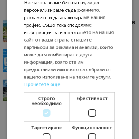
Ние използваме бисквитки, за да
персонализираме съдържанието,
рекламите и да анализираме нашия
“Пощенска картичка от…”: Петрич – Изживяване
трафик. Също така споделяме
отвъд очакваното
информация за използването на нашия
11/07/2026 11:22
Петрич
сайт от ваша страна с нашите
партньори за реклама и анализи, които
“Пощенска картичка от…”: Пловдив, градът на
може да я комбинират с друга
всички времена
информация, която сте им
23/06/2026 10:00
Пловдив
предоставили или която са събрали от
вашето използване на техните услуги.
“Пощенска картичка от…”: Перник – град на
Прочетете още
традициите, културата и вдъхновяващите...
17/06/2026 09:01
Перник
Строго
Ефективност
необходимо
Таргетиране
Функционалност