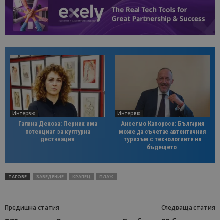
Интервю
Интервю
Галина Декова: Перник има
Анселмо Капороси: България
потенциал за културна
може да съчетае автентичния
дестинация
туризъм с технологиите на
бъдещето
ТАГОВЕ
ЗАВЕДЕНИЕ
КРАПЕЦ
ПЛАЖ
Предишна статия
Следваща статия