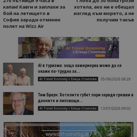
270 пътници 9 часа в
Глоба до 30 бона грози
капан! Кавги и заплахи за
хотела, ако ни е обещал
бой на летището в
изглед към морето, а не
София заради отменен
получим такъв
полет на Wizz Air
AI в туризма: защо камериерка може да се
окаже по-трудна за...
05/08/2026 08:28
AI Travel Economy с Елица Стоилова
Тим Браун: Хотелите губят пари заради грешки в
данните и липсващи...
13/07/2026 09:02
AI Travel Economy с Елица Стоилова