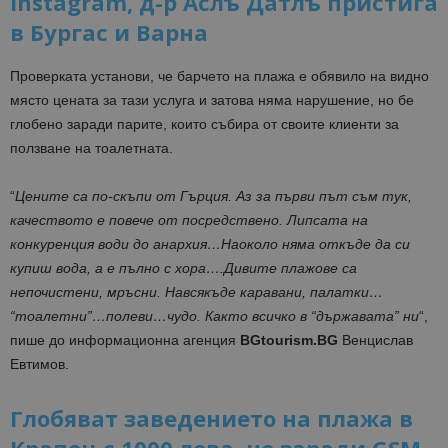
Instagram, д-р Аслъ Датлъ пристига
в Бургас и Варна
Проверката установи, че барчето на плажа е обявило на видно
място цената за тази услуга и затова няма нарушение, но бе
глобено заради парите, които събира от своите клиенти за
ползване на тоалетната.
“
Цените са по-скъпи от Гърция. Аз за първи път съм тук,
качеството е повече от посредствено. Липсата на
конкуренция води до анархия…Наоколо няма откъде да си
купиш вода, а е пълно с хора….Дивите плажове са
непочистени, мръсни. Навсякъде каравани, палатки…
“тоалетни”…полеви…чудо. Както всичко в “държавата” ни
“,
пише до информационна агенция
BGtourism.BG
Венцислав
Евтимов.
Глобяват заведението на плажа в