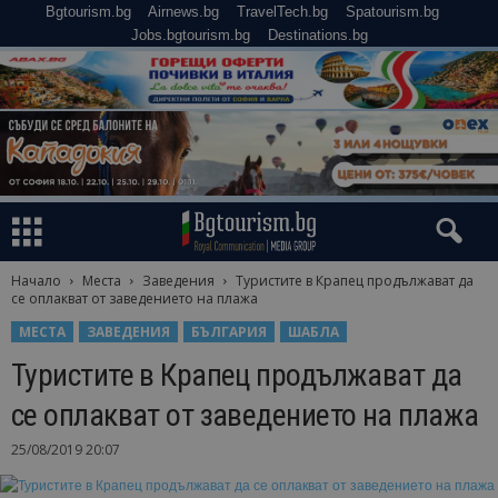
Bgtourism.bg
Airnews.bg
TravelTech.bg
Spatourism.bg
Jobs.bgtourism.bg
Destinations.bg
Начало
Места
Заведения
Туристите в Крапец продължават да
се оплакват от заведението на плажа
МЕСТА
ЗАВЕДЕНИЯ
БЪЛГАРИЯ
ШАБЛА
Туристите в Крапец продължават да
се оплакват от заведението на плажа
25/08/2019 20:07