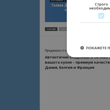
Строго
Галина Декова: Перник има поте
необходи
за културна дестинация
ТАГОВЕ
LIGHTTHESKY
КОРОНАВИРУС
СВЕТ
ПОКАЖЕТЕ 
Предишна статия
Автентични сладкиши и печива 
вашата кухня – премиум качеств
Дания, Белгия и Франция
Строго необходимит
управление на акау
Име
cookie_notice_acc