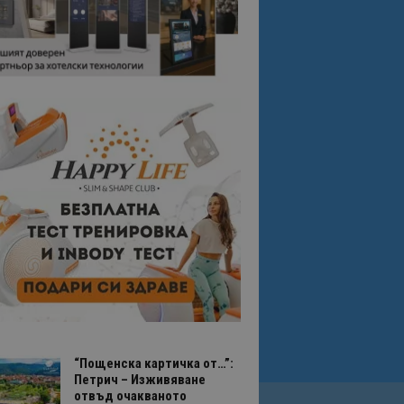
“Пощенска картичка от…”:
Петрич – Изживяване
отвъд очакваното