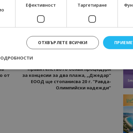
Ефективност
Таргетиране
Фун
нциал
Анселмо Капороси: България може да
мо
съчетае автентичния туризъм с
технологиите на бъдещето
ЛИННО ШОУ
ОТХВЪРЛЕТЕ ВСИЧКИ
ПРИЕМЕ
ПОДРОБНОСТИ
Следваща статия
за
Правителството обяви процедури
о от
за концесии за два плажа, „Джедар“
ЕООД ще стопанисва 20 г. ”Равда-
Строго необходимо
Ефективност
Таргетиране
Функционалност
Олимпийски надежди”
е бисквитки позволяват основната функционалност на уебсайта, като потребит
нта. Уебсайтът не може да се използва правилно без строго необходими бискви
Доставчик
/
Валиден
Описание
Домейн
до
epted
lisandraramos.com
7 дни
Тази бисквитка се използва, за да зап
bgtourism.bg
на потребителя за използването на бис