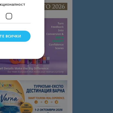
кционалност
ТЕ ВСИЧКИ
елско влизане и
тки.
омните съгласието
квитки на сайта.