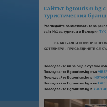
Сайтът bgtourism.bg 
туристическия бранш
Разгледайте възможностите за рекл
сайт №1 за туризъм в България
ТУК
ЗА АКТУАЛНИ НОВИНИ И ПРО
ХОТЕЛИЕРИ - ПРИСЪЕДИНЕТЕ СЕ КЪ
Последвайте ни за още актуални но
Последвайте
Bgtourism.bg във
VIBE
Последвайте
Bgtourism.bg в
INSTAG
Последвайте
Bgtourism.bg във
FAC
Последвайте
Bgtourism.bg в
YOUTU