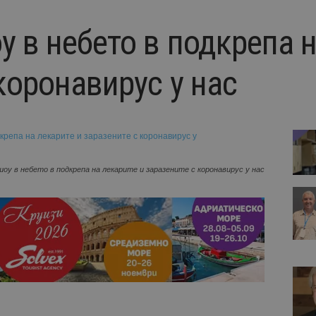
 в небето в подкрепа н
коронавирус у нас
оу в небето в подкрепа на лекарите и заразените с коронавирус у нас