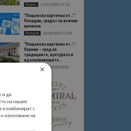
11/07/2026 11:22
Петрич
“Пощенска картичка от…”:
Пловдив, градът на всички
времена
23/06/2026 10:00
Пловдив
“Пощенска картичка от…”:
Перник – град на
традициите, културата и
вдъхновяващите...
×
17/06/2026 09:01
Перник
 и да
ето на нашия
а я комбинират с
то използване на