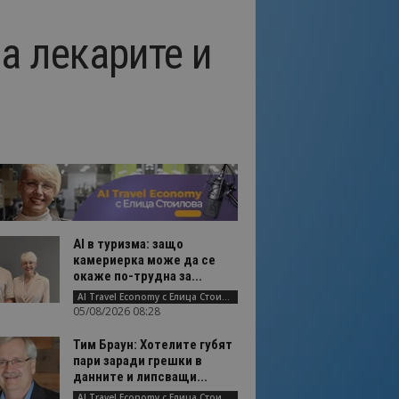
а лекарите и
AI в туризма: защо
камериерка може да се
окаже по-трудна за...
AI Travel Economy с Елица Стоилова
05/08/2026 08:28
Тим Браун: Хотелите губят
пари заради грешки в
данните и липсващи...
AI Travel Economy с Елица Стоилова