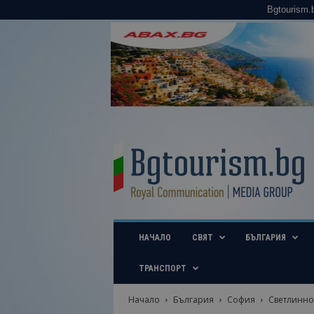
Bgtourism.
B
g
t
o
u
r
i
НАЧАЛО
СВЯТ
БЪЛГАРИЯ
s
m
.
ТРАНСПОРТ
b
g
Начало
България
София
Светлинно 
–