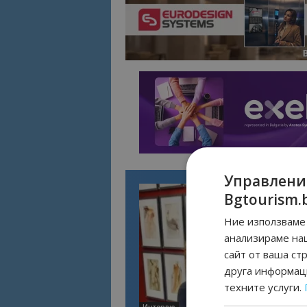
Управлени
Bgtourism.
Ние използваме 
анализираме на
сайт от ваша ст
друга информаци
техните услуги.
Интервю