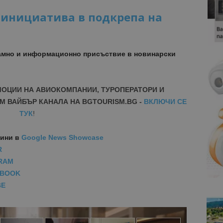
с инициатива в подкрепа на
амно и информационно присъствие в новинарски
МОЦИИ НА АВИОКОМПАНИИ, ТУРОПЕРАТОРИ И
М ВАЙБЪР КАНАЛА НА BGTOURISM.BG -
ВКЛЮЧИ СЕ
ТУК
!
вини
в
Google News Showcase
R
RAM
EBOOK
BE