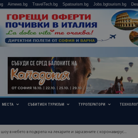
bg
Airnews.bg
TravelTech.bg
Spatourism.bg
Jobs.bgtourism.bg
Des
МЕСТА
СЪБИТИЕН ТУРИЗЪМ
ТУРОПЕРАТОРИ
ТЕХНОЛО
шоу в небето в подкрепа на лекарите и заразените с коронавирус...