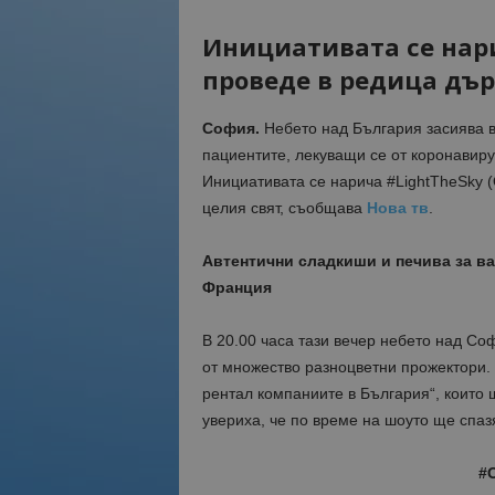
Инициативата се нари
проведе в редица дъ
София.
Небето над България засиява в 
пациентите, лекуващи се от коронавиру
Инициативата се нарича #LightTheSky (
целия свят, съобщава
Нова тв
.
Автентични сладкиши и печива за ва
Франция
В 20.00 часа тази вечер небето над Со
от множество разноцветни прожектори.
рентал компаниите в България“, които 
увериха, че по време на шоуто ще спазя
#