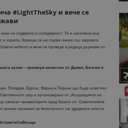
ча #LightTheSky и вече се
ржави
знак на подкрепа и солидарност. Тя е насочена към
с и хората, борещи се на първа линия със заразата.
Освети небето) и вече се проведе в редица държави по
шата кухня – премиум качество от Дания, Белгия и
фия, Пловдив, Бургас, Варна и Перник ще бъде осветено
 Светлинното шоу е организирано от „Асоциацията на
ще изнесат прожекторите пред базите си. Осветителите
т всички указания за безопасност на здравните власти.
ОстанетеСиВкъщи