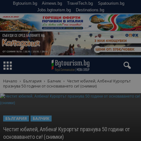
Bgtourism.bg
Airnews.bg
TravelTech.bg
Spatourism.bg
Jobs.bgtourism.bg
Destinations.bg
Начало
България
Балчик
Честит юбилей, Албена! Курортът
празнува 50 години от основаването си! (снимки)
БЪЛГАРИЯ
БАЛЧИК
Честит юбилей, Албена! Курортът празнува 50 години от
основаването си! (снимки)