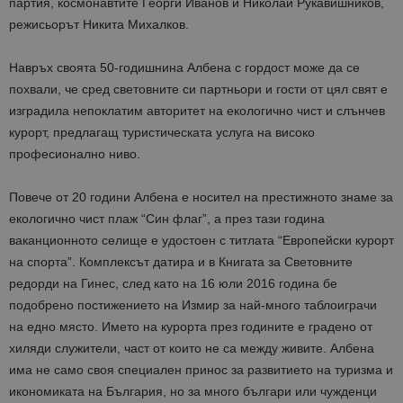
партия, космонавтите Георги Иванов и Николай Рукавишников,
режисьорът Никита Михалков.
Навръх своята 50-годишнина Албена с гордост може да се
похвали, че сред световните си партньори и гости от цял свят е
изградила непоклатим авторитет на екологично чист и слънчев
курорт, предлагащ туристическата услуга на високо
професионално ниво.
Повече от 20 години Албена е носител на престижното знаме за
екологично чист плаж “Син флаг”, а през тази година
ваканционното селище е удостоен с титлата “Европейски курорт
на спорта”. Комплексът датира и в Книгата за Световните
редорди на Гинес, след като на 16 юли 2016 година бе
подобрено постижението на Измир за най-много таблоиграчи
на едно място. Името на курорта през годините е градено от
хиляди служители, част от които не са между живите. Албена
има не само своя специален принос за развитието на туризма и
икономиката на България, но за много българи или чужденци