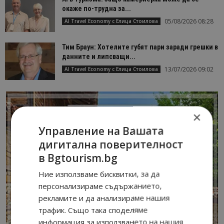
окаже по-трудна за...
05/08/2026 08:28
AI Travel Economy с Елица Стоилова
Тим Браун: Хотелите губят пари заради грешки в
данните и липсващи...
13/07/2026 09:02
AI Travel Economy с Елица Стоилова
×
Управление на Вашата
дигитална поверителност
в Bgtourism.bg
Ние използваме бисквитки, за да
персонализираме съдържанието,
рекламите и да анализираме нашия
трафик. Също така споделяме
информация за използването на нашия