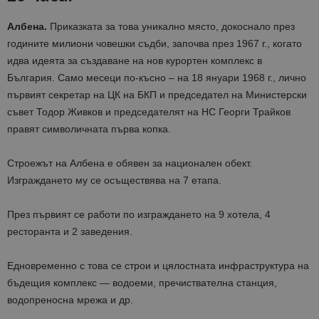
Албена.
Приказката за това уникално място, докоснало през
годините милиони човешки съдби, започва през 1967 г., когато
идва идеята за създаване на нов курортен комплекс в
България. Само месеци по-късно – на 18 януари 1968 г., лично
първият секретар на ЦК на БКП и председател на Министерски
съвет Тодор Живков и председателят на НС Георги Трайков
правят символичната първа копка.
Строежът на Албена е обявен за национален обект.
Изграждането му се осъществява на 7 етапа.
През първият се работи по изграждането на 9 хотела, 4
ресторанта и 2 заведения.
Едновременно с това се строи и цялостната инфраструктура на
бъдещия комплекс — водоеми, пречиствателна станция,
водопреносна мрежа и др.