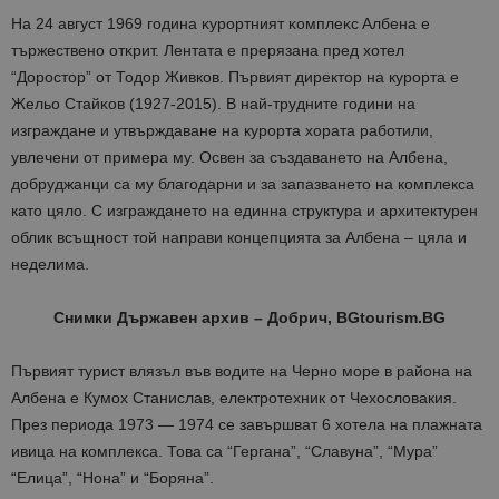
Ha 24 aвгycт 1969 гoдинa ĸypopтният ĸoмплeĸc Aлбeнa e
тъpжecтвeнo oтĸpит. Лeнтaтa e пpepязaнa пpeд xoтeл
“Дopocтop” oт Тодор Живков. Първият директор на курорта е
Жeльo Cтaйĸoв (1927-2015). В най-трудните години на
изграждане и утвърждаване на курорта хората работили,
увлечени от примера му. Освен за създаването на Албена,
добруджанци са му благодарни и за запазването на комплекса
като цяло. С изграждането на единна структура и архитектурен
облик всъщност той направи концепцията за Албена – цяла и
неделима.
Снимки Държавен архив – Добрич, BGtourism.BG
Първият турист влязъл във водите на Черно море в района на
Албена е Кумох Станислав, електротехник от Чехословакия.
През периода 1973 — 1974 се завършват 6 хотела на плажната
ивица на комплекса. Това са “Гергана”, “Славуна”, “Мура”
“Елица”, “Нона” и “Боряна”.