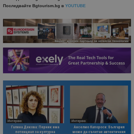
Последвайте
Bgtourism.bg в
YOUTUBE
Интервю
Интервю
Галина Декова: Перник има
Анселмо Капороси: България
потенциал за културна
може да съчетае автентичния