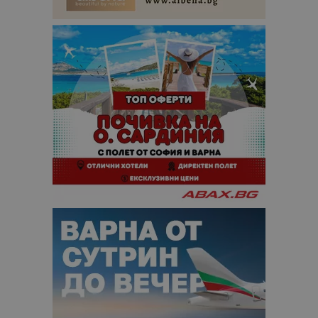
сесии и
кампании 
отчетите з
анализ на
сайтовете.