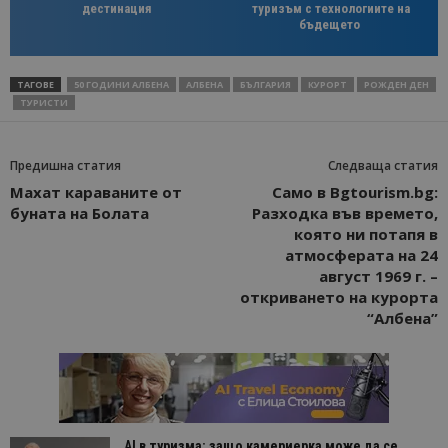
дестинация
туризъм с технологиите на
бъдещето
ТАГОВЕ
50 ГОДИНИ АЛБЕНА
АЛБЕНА
БЪЛГАРИЯ
КУРОРТ
РОЖДЕН ДЕН
ТУРИСТИ
Предишна статия
Следваща статия
Махат караваните от
Само в Bgtourism.bg:
буната на Болата
Разходка във времето,
която ни потапя в
атмосферата на 24
август 1969 г. –
откриването на курорта
“Албена”
AI в туризма: защо камериерка може да се