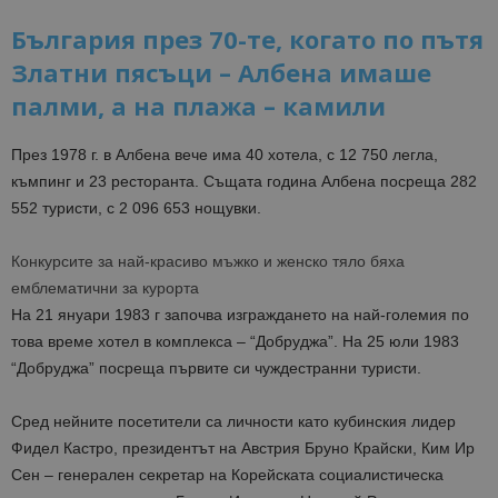
България през 70-те, когато по пътя
Златни пясъци – Албена имаше
палми, а на плажа – камили
През 1978 г. в Албена вече има 40 хотела, с 12 750 легла,
къмпинг и 23 ресторанта. Същата година Албена посреща 282
552 туристи, с 2 096 653 нощувки.
Конкурсите за най-красиво мъжко и женско тяло бяха
емблематични за курорта
На 21 януари 1983 г започва изграждането на най-големия по
това време хотел в комплекса – “Добруджа”. На 25 юли 1983
“Добруджа” посреща първите си чуждестранни туристи.
Сред нейните посетители са личности като кубинския лидер
Фидел Кастро, президентът на Австрия Бруно Крайски, Ким Ир
Сен – генерален секретар на Корейската социалистическа