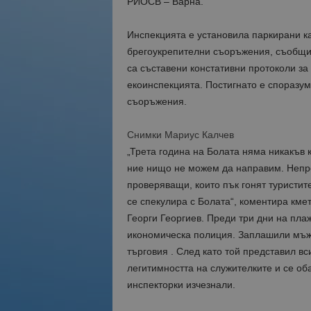
РИОСВ – Варна.
Инспекцията е установила паркирани ка
брегоукрепителни съоръжения, съобщи 
са съставени констативни протоколи за
екоинспекцията. Постигнато е споразу
съоръжения.
Снимки Мариус Калчев
„Трета година на Болата няма никакъв 
ние нищо не можем да направим. Непре
проверяващи, които пък гонят туристите
се спекулира с Болата“, коментира кме
Георги Георгиев. Преди три дни на пла
икономическа полиция. Заплашили мъжа
търговия . След като той представил в
легитимността на служителките и се об
инспекторки изчезнали.