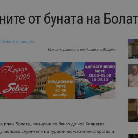
ните от буната на Бола
Махат караваните от буната на Болата
на плаж Болата, намиращ се близо до нос Калиакра.
 участваха служители на туристическото министерство и