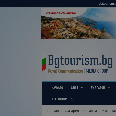
Bgtourism.
B
g
t
o
u
r
i
НАЧАЛО
СВЯТ
БЪЛГАРИЯ
s
m
.
ТРАНСПОРТ
b
g
Начало
България
Каварна
Махат ка
–