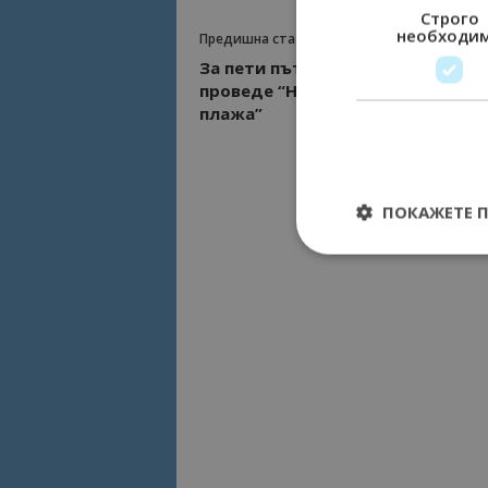
Строго
необходи
Предишна статия
За пети път във Варна ще се
проведе “Най-дългата вечеря на
плажа”
ПОКАЖЕТЕ 
Строго необходимит
управление на акау
Име
cookie_notice_acc