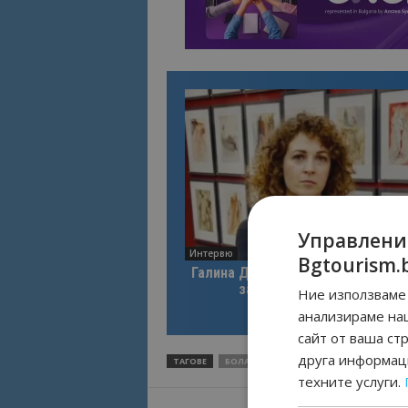
Управлени
Интервю
Bgtourism.
Галина Декова: Перник има поте
за културна дестинация
Ние използваме 
анализираме на
сайт от ваша ст
друга информаци
ТАГОВЕ
БОЛАТА
КАРАВАНИ
ПРОВЕРКА
техните услуги.