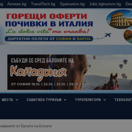
bg
Airnews.bg
TravelTech.bg
Spatourism.bg
Jobs.bgtourism.bg
Des
МЕСТА
СЪБИТИЕН ТУРИЗЪМ
ТУРОПЕРАТОРИ
ТЕХНОЛО
раваните от буната на Болата