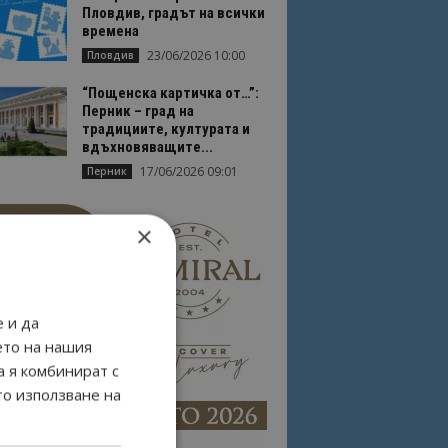
Пловдив, градът на всички
времена
23/06/2026 10:00
Пловдив
“Пощенска картичка от…”:
Перник – град на
традициите, културата и
вдъхновяващите...
17/06/2026 09:01
Перник
×
 и да
ето на нашия
а я комбинират с
то използване на