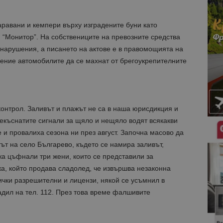
равани и кемпери върху изградените буни като
“Монитор”. На собствениците на превозните средства
 нарушения, а писането на актове е в правомощията на
мение автомобилите да се махнат от брегоукрепителните
контрол. Заливът и плажът не са в наша юрисдикция и
къснатите сигнали за щяло и нещяло водят всякакви
 и провалиха сезона ни през август. Започна масово да
тът на село Българево, където се намира заливът,
жа цъфнали три жени, които се представили за
, който продава сладолед, че извършва незаконна
сички разрешителни и лицензи, някой се усъмнил в
адил на тел. 112. През това време фалшивите