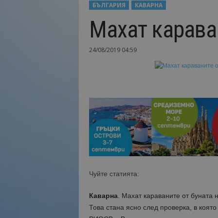
БЪЛГАРИЯ
КАВАРНА
Н
Махат карава
а
й
-
24/08/2019 04:59
в
а
ж
н
о
т
о
о
т
т
у
р
и
Чуйте статията:
з
м
Каварна
. Махат караваните от буната 
а
Това стана ясно след проверка, в която
!