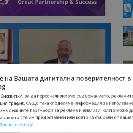
е на Вашата дигитална поверителност в
Интервю
bg
нциал
Анселмо Капороси: България може да
съчетае автентичния туризъм с
бисквитки, за да персонализираме съдържанието, рекламите
технологиите на бъдещето
шия трафик. Също така споделяме информация за използван
рана с нашите партньори за реклама и анализи, които може д
я, която сте им предоставили или която са събрали от ваше
Прочетете още