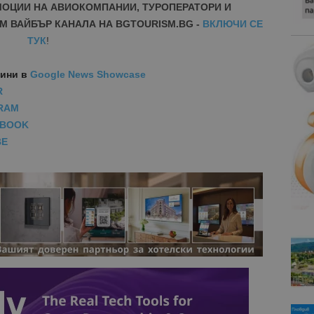
МОЦИИ НА АВИОКОМПАНИИ, ТУРОПЕРАТОРИ И
М ВАЙБЪР КАНАЛА НА BGTOURISM.BG -
ВКЛЮЧИ СЕ
ТУК
!
вини
в
Google News Showcase
R
RAM
EBOOK
BE