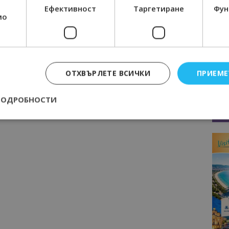
Ефективност
Таргетиране
Фун
мо
Следваща статия
Честит юбилей, Албена! Курортът
празнува 50 години от основаването
си! (снимки)
ОТХВЪРЛЕТЕ ВСИЧКИ
ПРИЕМЕ
ПОДРОБНОСТИ
Строго необходимо
Ефективност
Таргетиране
Функционалност
е бисквитки позволяват основната функционалност на уебсайта, като потребит
нта. Уебсайтът не може да се използва правилно без строго необходими бискви
Доставчик
/
Валиден
Описание
Домейн
до
epted
lisandraramos.com
7 дни
Тази бисквитка се използва, за да зап
bgtourism.bg
на потребителя за използването на бис