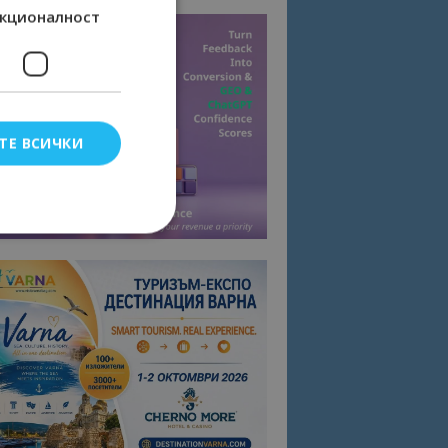
кционалност
ТЕ ВСИЧКИ
елско влизане и
тки.
омните съгласието
квитки на сайта.