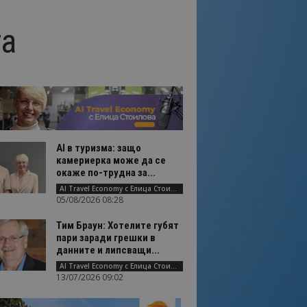
та
AI в туризма: защо
камериерка може да се
окаже по-трудна за...
AI Travel Economy с Елица Стоилова
05/08/2026 08:28
Тим Браун: Хотелите губят
пари заради грешки в
данните и липсващи...
AI Travel Economy с Елица Стоилова
13/07/2026 09:02