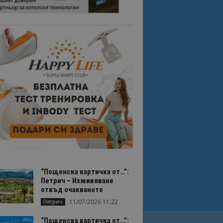
“Пощенска картичка от…”:
Петрич – Изживяване
отвъд очакваното
11/07/2026 11:22
Петрич
“Пощенска картичка от…”: