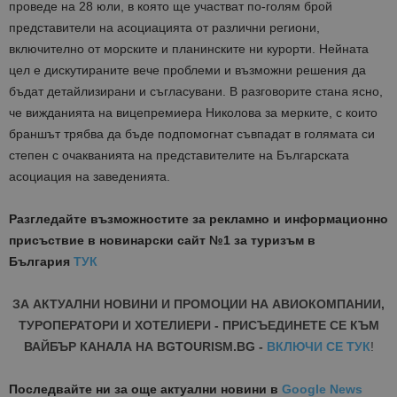
проведе на 28 юли, в която ще участват по-голям брой
представители на асоциацията от различни региони,
включително от морските и планинските ни курорти. Нейната
цел е дискутираните вече проблеми и възможни решения да
бъдат детайлизирани и съгласувани. В разговорите стана ясно,
че вижданията на вицепремиера Николова за мерките, с които
браншът трябва да бъде подпомогнат съвпадат в голямата си
степен с очакванията на представителите на Българската
асоциация на заведенията.
Разгледайте възможностите за рекламно и информационно
присъствие в новинарски сайт №1 за туризъм в
България
ТУК
ЗА АКТУАЛНИ НОВИНИ И ПРОМОЦИИ НА АВИОКОМПАНИИ,
ТУРОПЕРАТОРИ И ХОТЕЛИЕРИ - ПРИСЪЕДИНЕТЕ СЕ КЪМ
ВАЙБЪР КАНАЛА НА BGTOURISM.BG -
ВКЛЮЧИ СЕ ТУК
!
Последвайте ни за още актуални новини
в
Google News