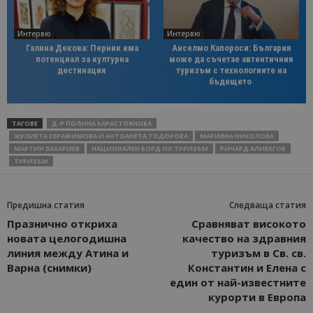
Интервю
Интервю
Галина Декова: Перник има
Анселмо Капороси: България
потенциал за културна
може да съчетае автентичния
дестинация
туризъм с технологиите на
бъдещето
ТАГОВЕ
Д-Р ПОЛИНА КАРАСТОЯНОВА
ЖУЛИЕТА СЕРАФИМОВА И АНТОАНЕТА ТОДОРОВА
МАРИЯНА НИКОЛОВА
МАРТИН ЗАХАРИЕВ
НАЦИОНАЛЕН БОРД ПО ТУРИЗЪМ
РИЧАРД АЛИБЕГОВ
ТУРИЗЪМ
Предишна статия
Следваща статия
Празнично откриха
Сравняват високото
новата целогодишна
качество на здравния
линия между Атина и
туризъм в Св. св.
Варна (снимки)
Константин и Елена с
един от най-известните
курорти в Европа