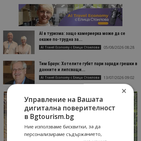
AI в туризма: защо камериерка може да се
окаже по-трудна за...
05/08/2026 08:28
AI Travel Economy с Елица Стоилова
Тим Браун: Хотелите губят пари заради грешки в
данните и липсващи...
13/07/2026 09:02
AI Travel Economy с Елица Стоилова
×
Управление на Вашата
дигитална поверителност
в Bgtourism.bg
Ние използваме бисквитки, за да
персонализираме съдържанието,