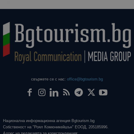
свържете се с нас:
office@bgtourism.bg
Национална информационна агенция Bgtourism.bg
Собственост на "Роял Комюникейшън" ЕООД, 205185996.
Адрес на редакцията за кореспонденция: