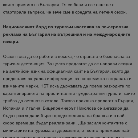
които пристигат в България. Тя се бави и все още не е
стартирала въпреки, че вече сме в средата на летния сезон.
Националният борд по туризъм настоява за по-сериозна
реклама на България на вътрешния и на международните
пазари.
Освен това да се работи в посока, че страната е безопасна за
туризъм дестинация. За целта предлагат да се направи секция
на английски език на официалния сайт на България, която да
предоставя актуална информация за пандемията в страната и
взиманите мерки. НБТ иска държавата да поеме разходите по
карантинирането на пристигналите чуждестранни туристи, които
трябва да останат в хотела. Такава практика прилагат в Гърция,
Испания и Италия. Вицепремиерът Николова се ангажира да
бъдат разгледани бързо предложенията на бранша и в най-
скоро време да бъдат реализирани. „Ще засиля контактите с
министрите на туризма от държавите, от които приемаме най-
много туристи и ще проведа разговори с посланиците им в