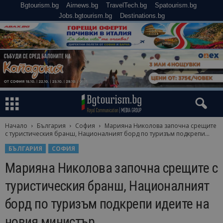
Bgtourism.bg
Airnews.bg
TravelTech.bg
Spatourism.bg
Jobs.bgtourism.bg
Destinations.bg
Начало
България
София
Марияна Николова започна срещите
с туристическия бранш, Националният борд по туризъм подкрепи...
БЪЛГАРИЯ
СОФИЯ
Марияна Николова започна срещите с
туристическия бранш, Националният
борд по туризъм подкрепи идеите на
новия министър