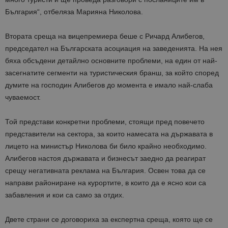
България“, отбеляза Марияна Николова.
Втората среща на вицепремиера беше с Ричард Алибегов,
председател на Българската асоциация на заведенията. На нея
бяха обсъдени детайлно основните проблеми, на един от най-
засегнатите сегменти на туристическия бранш, за който според
думите на господин Алибегов до момента е имало най-слаба
чуваемост.
Той представи конкретни проблеми, стоящи пред повечето
представители на сектора, за които намесата на държавата в
лицето на министър Николова би било крайно необходимо.
Алибегов настоя държавата и бизнесът заедно да реагират
срещу негативната реклама на България. Освен това да се
направи райониране на курортите, в които да е ясно кои са
забавления и кои са само за отдих.
Двете страни се договориха за експертна среща, която ще се