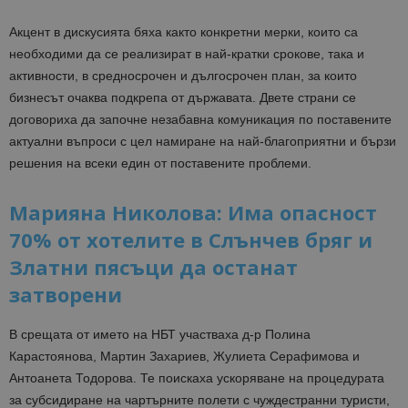
Акцент в дискусията бяха както конкретни мерки, които са
необходими да се реализират в най-кратки срокове, така и
активности, в средносрочен и дългосрочен план, за които
бизнесът очаква подкрепа от държавата. Двете страни се
договориха да започне незабавна комуникация по поставените
актуални въпроси с цел намиране на най-благоприятни и бързи
решения на всеки един от поставените проблеми.
Марияна Николова: Има опасност
70% от хотелите в Слънчев бряг и
Златни пясъци да останат
затворени
В срещата от името на НБТ участваха д-р Полина
Карастоянова, Мартин Захариев, Жулиета Серафимова и
Антоанета Тодорова. Те поискаха ускоряване на процедурата
за субсидиране на чартърните полети с чуждестранни туристи,