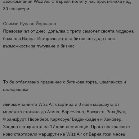
авиокомпания Wizz Air. С първия полет у нас пристигнаха над
30 пасажери.
Снимки Руслан Йорданов
Превозвачът от днес допълва с трети самолет своята модерна
база във Варна. Историческото събитие ще даде нови
възможности за пътуване и бизнес.
То бе отбелязано празнично с бутикова торта, шампанско и
фойерверки.
Авиокомпанията Wizz Air стартира и 8 нови маршрута от
морската столица до Атина, Барселона, Брюксел, Залцбург,
Франкфурт, Нюрнберг, Карлсруе/ Баден-Баден и Хановер.
Заедно с откритата на 17 юли дестинация Прага прекрасните
ново стартирали маршрути на Wizz Air от Варна този месец