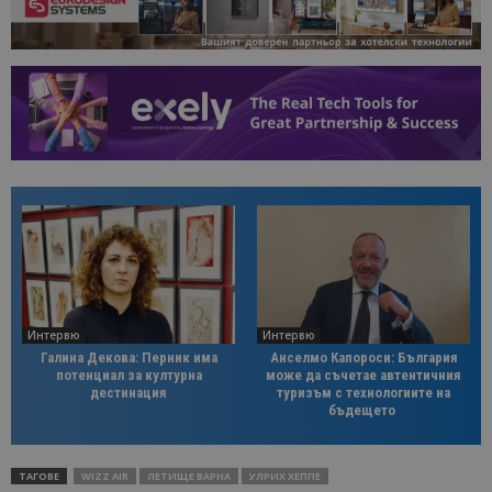
Интервю
Интервю
Галина Декова: Перник има
Анселмо Капороси: България
потенциал за културна
може да съчетае автентичния
дестинация
туризъм с технологиите на
бъдещето
ТАГОВЕ
WIZZ AIR
ЛЕТИЩЕ ВАРНА
УЛРИХ ХЕППЕ