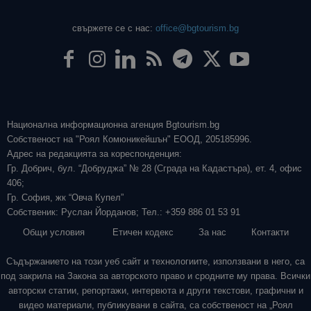
свържете се с нас:
office@bgtourism.bg
Национална информационна агенция Bgtourism.bg
Собственост на "Роял Комюникейшън" ЕООД, 205185996.
Адрес на редакцията за кореспонденция:
Гр. Добрич, бул. “Добруджа” № 28 (Сграда на Кадастъра), ет. 4, офис
406;
Гр. София, жк “Овча Купел”
Собственик: Руслан Йорданов; Тел.: +359 886 01 53 91
Общи условия
Етичен кодекс
За нас
Контакти
Съдържанието на този уеб сайт и технологиите, използвани в него, са
под закрила на Закона за авторското право и сродните му права. Всички
авторски статии, репортажи, интервюта и други текстови, графични и
видео материали, публикувани в сайта, са собственост на „Роял