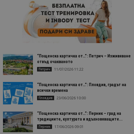
Доставчик
/
Валиден
Име
Оп
Домейн
до
cookie_notice_accepted
lisandraramos.com
7 дни
Таз
bgtourism.bg
бис
изп
да 
съг
на
пот
за
изп
“Пощенска картичка от…”: Петрич – Изживяване
на 
отвъд очакваното
на 
11/07/2026 11:22
Петрич
“Пощенска картичка от…”: Пловдив, градът на
всички времена
Доставчик
/
Валиден
23/06/2026 10:00
Пловдив
Име
Описание
Доставчик
Домейн
/
Валиден
до
Име
Описание
Домейн
до
sc_is_visitor_unique
1 година
Използва се
StatCounter
Декларацията за
“Пощенска картичка от…”: Перник – град на
1 месец
за
is_visitor_unique
Ltd
1 година
Тази бискв
StatCounter
поверителност на Google
съхраняван
.bgtourism.bg
1 месец
се използва
.statcounter.com
традициите, културата и вдъхновяващите...
на броя
да се опре
посещения.
17/06/2026 09:01
дали посет
Перник
е уникален