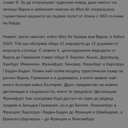
стават 9. За да отпразнуват чудесния повод, днес екипът на
летище Варна и кабинният екипаж на Wizz Air посрещнаха
тържествено кацането на първия полет от Атина с ХХХ пътника
на борда.
Новият, трети самолет, който Wizz Air базира във Варна, е Airbus
A320. Той ще обслужва общо 21 маршрута до 12 държави от
морската столица. С новите 4, целогодишните маршрути от
Варна до Германия стават общо 9: Берлин, Кьолн, Дортмунд,
Хамбург, Меминген, Франкфурт, Хановер, Нюрнберг и Карлсруе
/ Баден-Баден. Освен най-голям входящ туристически пазар за
регион Варна, Германия е и държавата, в която живеят най-
много българи извън България. Друго предимство на новите
дестинации е свързаността, която те предлагат. Дестинация
Франкфурт Хан осигурява бърз достъп не само до редица
градове в Западна Германия, но и до Белгия, Люксембург и
Франция; Карлсруе / Баден-Баден до Франция и Швейцария, а
Брюксел Шарлероа – до Франция и Люксембург.