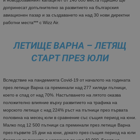
и новодобавеният капацитет от 140 000 места годишно ще
допринесат допълнително за развитието на българския
авиационен пазар и за създаването на над 30 нови директни
работни места*** с Wizz Air.
ЛЕТИЩЕ ВАРНА – ЛЕТЯЩ
СТАРТ ПРЕЗ ЮЛИ
Вследствие на пандемията Covid-19 от началото на годината
през летище Варна са преминали над 277 хиляди пътници,
което е спад от над 70%. Настъпването на лятото оказва
положително влияние върху развитието на трафика на
морското летище с над 224% ръст на пътници през първата
половина на месец юли в сравнение със същия период на юни.
Малко под 12 500 пътници са преминали през летище Варна
през първите 15 дни на юни, докато през същия период на юли