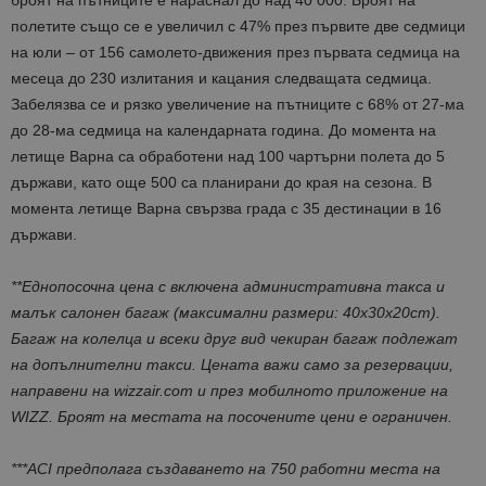
броят на пътниците е нараснал до над 40 000. Броят на
полетите също се е увеличил с 47% през първите две седмици
на юли – от 156 самолето-движения през първата седмица на
месеца до 230 излитания и кацания следващата седмица.
Забелязва се и рязко увеличение на пътниците с 68% от 27-ма
до 28-ма седмица на календарната година. До момента на
летище Варна са обработени над 100 чартърни полета до 5
държави, като още 500 са планирани до края на сезона. В
момента летище Варна свързва града с 35 дестинации в 16
държави.
**Еднопосочна цена с включена административна такса и
малък салонен багаж (максимални размери: 40x30x20cm).
Багаж на колелца и всеки друг вид чекиран багаж подлежат
на допълнителни такси. Цената важи само за резервации,
направени на wizzair.com и през мобилното приложение на
WIZZ. Броят на местата на посочените цени е ограничен.
***ACI предполага създаването на 750 работни места на