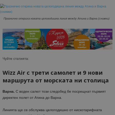
Празнично откриха новата целогодишна линия между Атина и Варна (снимки)
Чуйте статията:
Wizz Air с трети самолет и 9 нови
маршрута от морската ни столица
Варна.
С воден салют този следобед бе посрещнат първият
директен полет от Атина до Варна.
Линията ще се обслужва целогодишно от нискотарифната