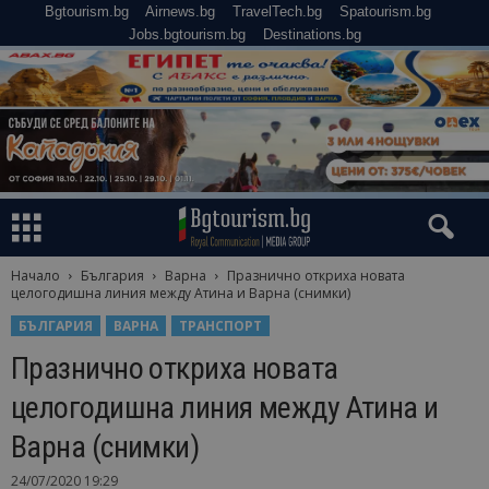
Bgtourism.bg
Airnews.bg
TravelTech.bg
Spatourism.bg
Jobs.bgtourism.bg
Destinations.bg
Начало
България
Варна
Празнично откриха новата
целогодишна линия между Атина и Варна (снимки)
БЪЛГАРИЯ
ВАРНА
ТРАНСПОРТ
Празнично откриха новата
целогодишна линия между Атина и
Варна (снимки)
24/07/2020 19:29