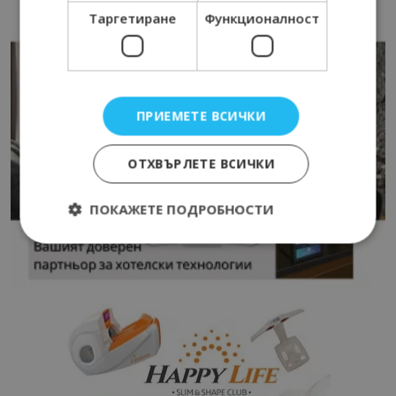
Таргетиране
Функционалност
ПРИЕМЕТЕ ВСИЧКИ
ОТХВЪРЛЕТЕ ВСИЧКИ
ПОКАЖЕТЕ ПОДРОБНОСТИ
Строго необходимо
Ефективност
Таргетиране
Функционалност
Строго необходимите бисквитки позволяват
основната функционалност на уебсайта, като
потребителско влизане и управление на
акаунта. Уебсайтът не може да се използва
правилно без строго необходими бисквитки.