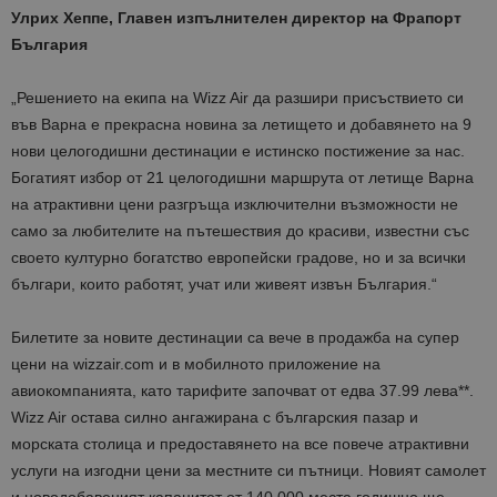
Улрих Хеппе, Главен изпълнителен директор на Фрапорт
България
„Решението на екипа на Wizz Air да разшири присъствието си
във Варна е прекрасна новина за летището и добавянето на 9
нови целогодишни дестинации е истинско постижение за нас.
Богатият избор от 21 целогодишни маршрута от летище Варна
на атрактивни цени разгръща изключителни възможности не
само за любителите на пътешествия до красиви, известни със
своето културно богатство европейски градове, но и за всички
българи, които работят, учат или живеят извън България.“
Билетите за новите дестинации са вече в продажба на супер
цени на wizzair.com и в мобилното приложение на
авиокомпанията, като тарифите започват от едва 37.99 лева**.
Wizz Air остава силно ангажирана с българския пазар и
морската столица и предоставянето на все повече атрактивни
услуги на изгодни цени за местните си пътници. Новият самолет