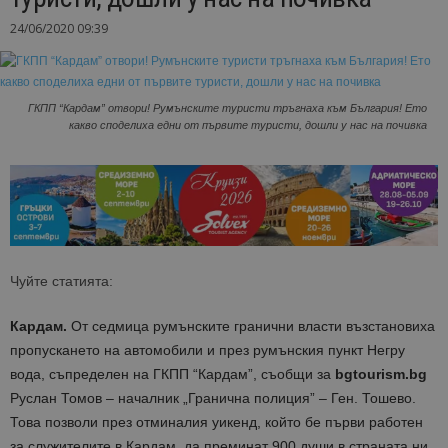
24/06/2020 09:39
ГКПП “Кардам” отвори! Румънските туристи тръгнаха към България! Ето
какво споделиха едни от първите туристи, дошли у нас на почивка
Чуйте статията:
Кардам.
От седмица румънските гранични власти възстановиха
пропускането на автомобили и през румънския пункт Негру
вода, съпределен на ГКПП “Кардам”, съобщи за
bgtourism.bg
Руслан Томов –
началник „Гранична полиция” – Ген. Тошево
.
Това позволи през отминалия уикенд, който бе първи работен
за служителите в Кардам, да преминат 900 души в страната ни.