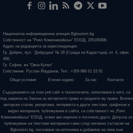
Национална информационна агенция Bgtourism.bg
Собственост на "Роял Комюникейшън" ЕООД, 205185996.
Адрес на редакцията за кореспонденция:
Гр. Добрич, бул. “Добруджа” № 28 (Сграда на Кадастъра), ет. 4, офис
406;
Гр. София, жк “Овча Купел”
Собственик: Руслан Йорданов; Тел.: +359 886 01 53 91
Общи условия
Етичен кодекс
За нас
Контакти
Съдържанието на този уеб сайт и технологиите, използвани в него, са
под закрила на Закона за авторското право и сродните му права. Всички
авторски статии, репортажи, интервюта и други текстови, графични и
видео материали, публикувани в сайта, са собственост на „Роял
Комюникейшън“ ЕООД, освен ако изрично е посочено друго. Допуска се
публикуване на текстови материали само след писмено съгласие на
Bgtourism.bg, посочване на източника и добавяне на линк към