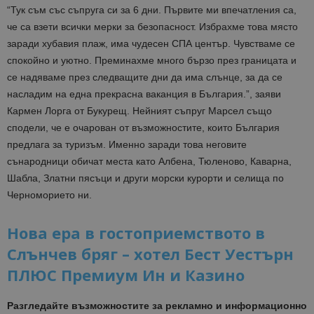
“Тук съм със съпруга си за 6 дни. Първите ми впечатления са,
че са взети всички мерки за безопасност. Избрахме това място
заради хубавия плаж, има чудесен СПА център. Чувстваме се
спокойно и уютно. Преминахме много бързо през границата и
се надяваме през следващите дни да има слънце, за да се
насладим на една прекрасна ваканция в България.”, заяви
Кармен Лорга от Букурещ. Нейният съпруг Марсел също
сподели, че е очарован от възможностите, които България
предлага за туризъм. Именно заради това неговите
сънародници обичат места като Албена, Тюленово, Каварна,
Шабла, Златни пясъци и други морски курорти и селища по
Черноморието ни.
Нова ера в гостоприемството в
Слънчев бряг – хотел Бест Уестърн
ПЛЮС Премиум Ин и Казино
Разгледайте възможностите за рекламно и информационно