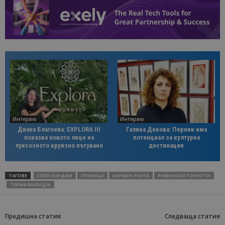
Интервю
Интервю
Диана Благоева: EXPLORA III
Галина Декова: Перник има
показва новото лице на
потенциал за културна
луксозното круизно пътуване
дестинация
ТАГОВЕ
ГКПП-КАРДАМ
ГРАНИЦА
КАРМЕН ЛОРГА
РУМЪНСКИ ТУРИСТИ
ТЕРМА ВИЛИДЖ
Предишна статия
Следваща статия