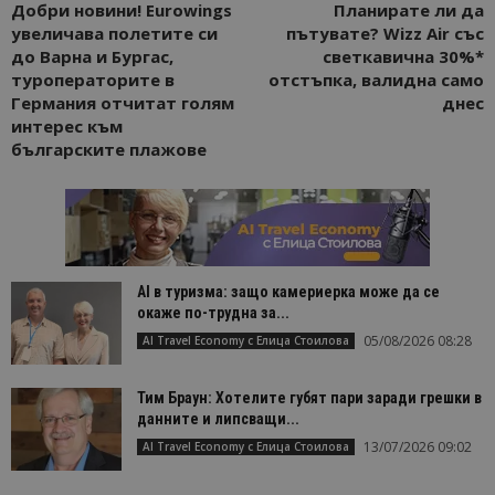
Добри новини! Eurowings
Планирате ли да
увеличава полетите си
пътувате? Wizz Air със
до Варна и Бургас,
светкавична 30%*
туроператорите в
отстъпка, валидна само
Германия отчитат голям
днес
интерес към
българските плажове
AI в туризма: защо камериерка може да се
окаже по-трудна за...
05/08/2026 08:28
AI Travel Economy с Елица Стоилова
Тим Браун: Хотелите губят пари заради грешки в
данните и липсващи...
13/07/2026 09:02
AI Travel Economy с Елица Стоилова