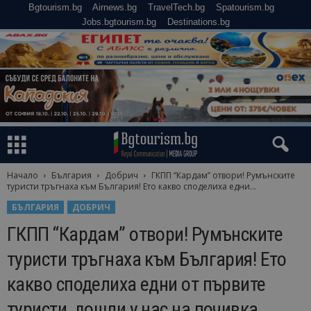
Bgtourism.bg
Airnews.bg
TravelTech.bg
Spatourism.bg
Jobs.bgtourism.bg
Destinations.bg
Начало
България
Добрич
ГКПП “Кардам” отвори! Румънските
туристи тръгнаха към България! Ето какво споделиха едни...
БЪЛГАРИЯ
ДОБРИЧ
ГКПП “Кардам” отвори! Румънските
туристи тръгнаха към България! Ето
какво споделиха едни от първите
туристи, дошли у нас на почивка