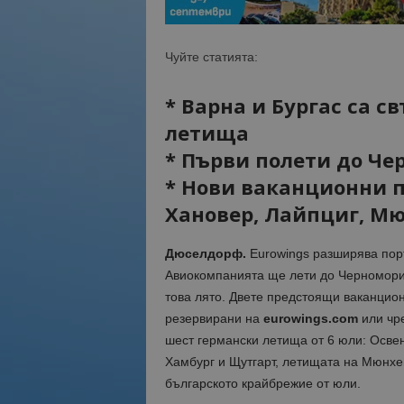
Чуйте статията:
* Варна и Бургас са с
летища
* Първи полети до Че
* Нови ваканционни п
Хановер, Лайпциг, М
Дюселдорф.
Eurowings разширява пор
Авиокомпанията ще лети до Черноморие
това лято. Двете предстоящи ваканцион
резервирани на
eurowings.com
или чре
шест германски летища от 6 юли: Осве
Хамбург и Щутгарт, летищата на Мюнхе
българското крайбрежие от юли.