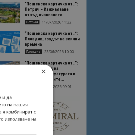
“Пощенска картичка от…”:
Петрич – Изживяване
отвъд очакваното
11/07/2026 11:22
Петрич
“Пощенска картичка от…”:
Пловдив, градът на всички
времена
23/06/2026 10:00
Пловдив
“Пощенска картичка от…”:
Перник – град на
×
традициите, културата и
вдъхновяващите...
17/06/2026 09:01
Перник
 и да
ето на нашия
а я комбинират с
то използване на