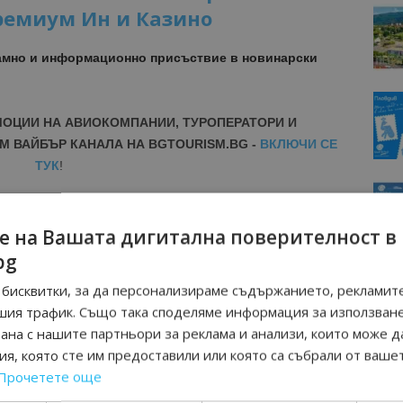
ремиум Ин и Казино
амно и информационно присъствие в новинарски
МОЦИИ НА АВИОКОМПАНИИ, ТУРОПЕРАТОРИ И
М ВАЙБЪР КАНАЛА НА BGTOURISM.BG -
ВКЛЮЧИ СЕ
ТУК
!
вини
в
Google News Showcase
R
е на Вашата дигитална поверителност в
RAM
bg
EBOOK
бисквитки, за да персонализираме съдържанието, рекламите
BE
шия трафик. Също така споделяме информация за използван
рана с нашите партньори за реклама и анализи, които може д
я, която сте им предоставили или която са събрали от ваше
Прочетете още