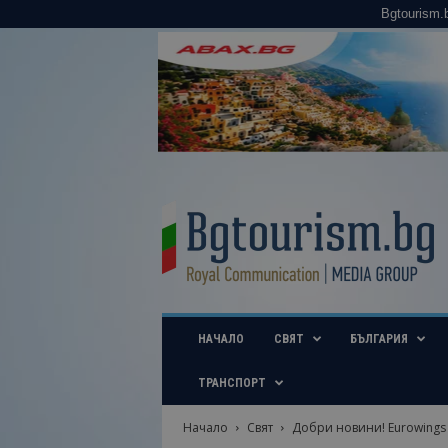
Bgtourism.
B
g
t
o
u
r
i
НАЧАЛО
СВЯТ
БЪЛГАРИЯ
s
m
.
ТРАНСПОРТ
b
g
Начало
Свят
Добри новини! Eurowings 
–