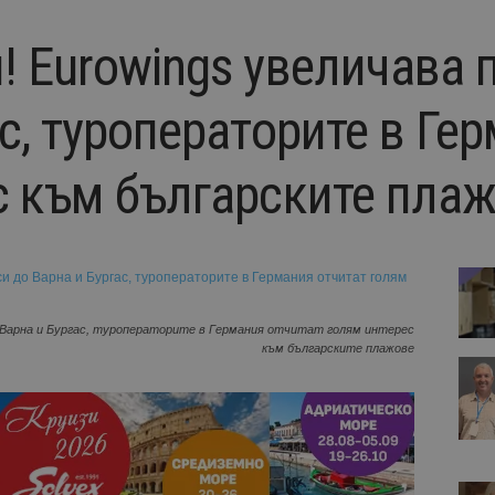
 Eurowings увеличава 
с, туроператорите в Ге
с към българските пла
о Варна и Бургас, туроператорите в Германия отчитат голям интерес
към българските плажове