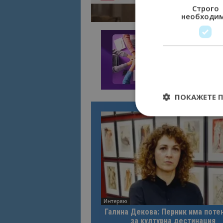
Строго
необходи
ПОКАЖЕТЕ 
Строго необходимит
управление на акау
Име
cookie_notice_acc
Интервю
Галина Декова: Перник има поте
за културна дестинация