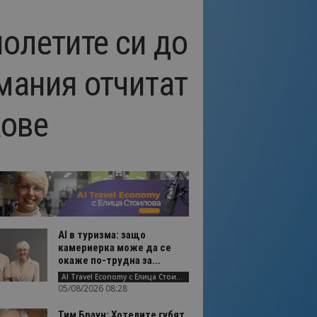
полетите си до
рмания отчитат
жове
AI в туризма: защо
камериерка може да се
окаже по-трудна за...
AI Travel Economy с Елица Стоилова
05/08/2026 08:28
Тим Браун: Хотелите губят