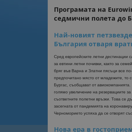
Програмата на Eurowi
седмични полета до Б
Най-новият петзвезден
България отваря врати
Сред европейските летни дестинации 
за евтини летни почивки, както за семей
бряг във Варна и Златни пясъци все по-
предпочитано място от младежите, то с
Бургас, съобщават от авиокомпанията.
голямо увеличение на резервациите за 
съответните полетни връзки. Това се д
засегната от пандемията на коронавиру
Черноморието успяха да се отворят съо
Нова ера в гостоприем