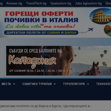
bg
Airnews.bg
TravelTech.bg
Spatourism.bg
Jobs.bgtourism.bg
Des
МЕСТА
СЪБИТИЕН ТУРИЗЪМ
ТУРОПЕРАТОРИ
ТЕХНОЛО
увеличава полетите си до Варна и Бургас, туроператорите в...