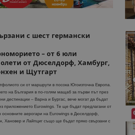
вързани с шест германски
рноморието – от 6 юли
олети от Дюселдорф, Хамбург,
юнхен и Щутгарт
тфолиото си от маршрути в посока Югоизточна Европа.
то на България в по-голям мащаб за първи път през
ни дестинации – Варна и Бургас, вече могат да бъдат
з приложението Eurowings. Те ще бъдат предлагани от
н основните аерогари на Eurowings в Дюселдорф,
н, Хановер и Лайпциг също ще бъдат пряко свързани с