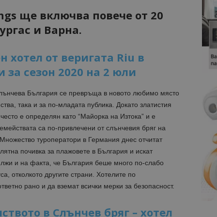
ngs ще включва повече от 20
ургас и Варна.
 хотел от веригата Riu в
 за сезон 2020 на 2 юли
слънчева България се превръща в новото любимо място
ства, така и за по-младата публика. Докато златистия
често е определян като “Майорка на Изтока” и е
емействата са по-привлечени от слънчевия бряг на
 Множество туроператори в Германия днес отчитат
лятна почивка за плажовете в България и искат
ължи и на факта, че България беше много по-слабо
са, отколкото другите страни. Хотелите по
тветно рано и да вземат всички мерки за безопасност.
ството в Слънчев бряг – хотел