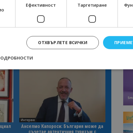
Ефективност
Таргетиране
Фун
мо
ОТХВЪРЛЕТЕ ВСИЧКИ
ПРИЕМЕ
ПОДРОБНОСТИ
Строго необходимо
Ефективност
Таргетиране
Функционалност
е бисквитки позволяват основната функционалност на уебсайта, като потребит
нта. Уебсайтът не може да се използва правилно без строго необходими бискви
Доставчик
/
Валиден
Описание
Домейн
до
epted
lisandraramos.com
7 дни
Тази бисквитка се използва, за да зап
Интервю
bgtourism.bg
на потребителя за използването на бис
нциал
Анселмо Капороси: България може да
съчетае автентичния туризъм с