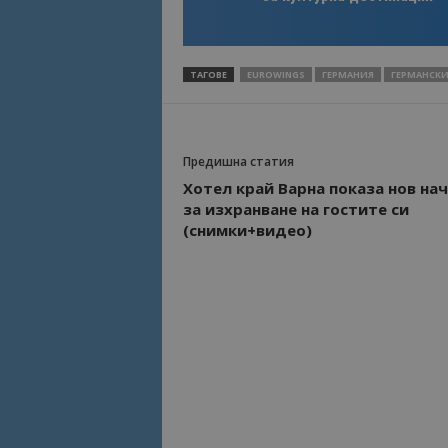
Име
Име
sc_is_visitor_uniq
ТАГОВЕ
EUROWINGS
ГЕРМАНИЯ
ГЕРМАНСКИ
is_visitor_unique
is_unique
Предишна статия
Хотел край Варна показа нов на
за изхранване на гостите си
_ga_B09EBBY8PY
(снимки+видео)
_ga_WXPDN4HSCV
_ga_FK650GXHRZ
_ga