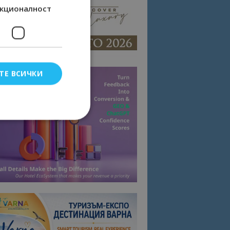
кционалност
ТЕ ВСИЧКИ
елско влизане и
тки.
омните съгласието
квитки на сайта.