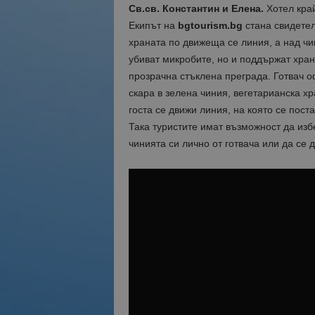
Св.св. Константин и Елена.
Хотел край
Екипът на
bgtourism.bg
стана свидетел
храната по движеща се линия, а над чи
убиват микробите, но и поддържат хран
прозрачна стъклена преграда. Готвач 
скара в зелена чиния, вегетарианска хр
госта се движи линия, на която се поста
Така туристите имат възможност да избе
чинията си лично от готвача или да се 