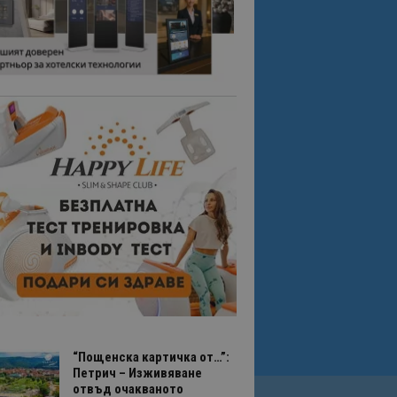
“Пощенска картичка от…”:
Петрич – Изживяване
отвъд очакваното