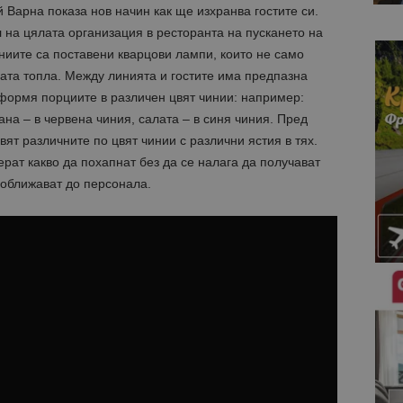
 Варна показа нов начин как ще изхранва гостите си.
 на цялата организация в ресторанта на пускането на
ниите са поставени кварцови лампи, които не само
ата топла. Между линията и гостите има предпазна
оформя порциите в различен цвят чинии: например:
ана – в червена чиния, салата – в синя чиния. Пред
вят различните по цвят чинии с различни ястия в тях.
рат какво да похапнат без да се налага да получават
доближават до персонала.