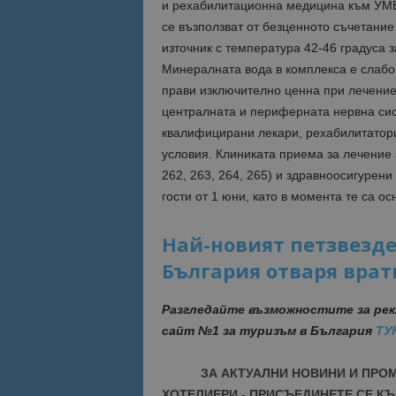
и рехабилитационна медицина към УМБА
се възползват от безценното съчетание
Име
Име
източник с температура 42-46 градуса 
sc_is_visitor_uniq
Минералната вода в комплекса е слабо
is_visitor_unique
прави изключително ценна при лечение
централната и периферната нервна сис
квалифицирани лекари, рехабилитатори
is_unique
условия. Клиниката приема за лечение
262, 263, 264, 265) и здравноосигурен
_ga_B09EBBY8PY
гости от 1 юни, като в момента те са ос
_ga_WXPDN4HSCV
Най-новият петзвезден
България отваря врати
_ga_FK650GXHRZ
_ga
Разгледайте възможностите за рек
сайт №1 за туризъм в България
ТУ
ЗА АКТУАЛНИ НОВИНИ И ПРО
ХОТЕЛИЕРИ - ПРИСЪЕДИНЕТЕ СЕ КЪ