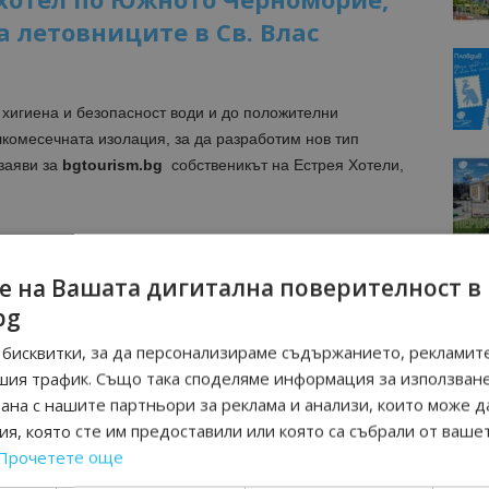
 летовниците в Св. Влас
 хигиена и безопасност води и до положителни
комесечната изолация, за да разработим нов тип
 заяви за
bgtourism.bg
собственикът на Естрея Хотели,
0 минути могат да се обслужат между 8 и 10 човека в
е на Вашата дигитална поверителност в
азна, топла и здравословна храна.
bg
бисквитки, за да персонализираме съдържанието, рекламите
шия трафик. Също така споделяме информация за използван
рана с нашите партньори за реклама и анализи, които може д
я, която сте им предоставили или която са събрали от ваше
Прочетете още