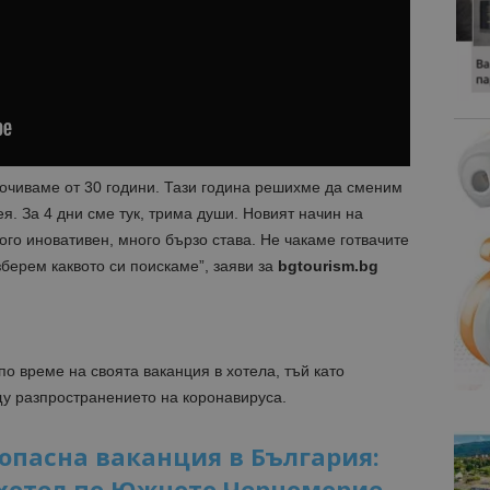
 почиваме от 30 години. Тази година решихме да сменим
ея. За 4 дни сме тук, трима души. Новият начин на
ого иновативен, много бързо става. Не чакаме готвачите
зберем каквото си поискаме”, заяви за
bgtourism.bg
 по време на своята ваканция в хотела, тъй като
щу разпространението на коронавируса.
опасна ваканция в България:
 хотел по Южното Черноморие,