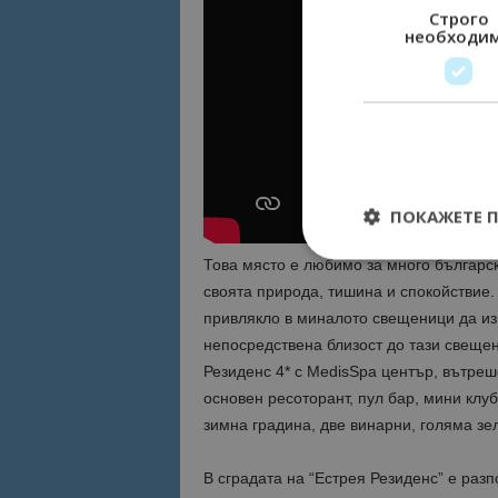
Строго
необходи
ПОКАЖЕТЕ 
Това място е любимо за много български
своята природа, тишина и спокойствие.
привлякло в миналото свещеници да изг
непосредствена близост до тази свещен
Строго необходимит
управление на акау
Резиденс 4* с MedisSpa център, вътре
основен ресоторант, пул бар, мини клу
Име
зимна градина, две винарни, голяма зе
cookie_notice_acc
В сградата на “Естрея Резиденс” е раз