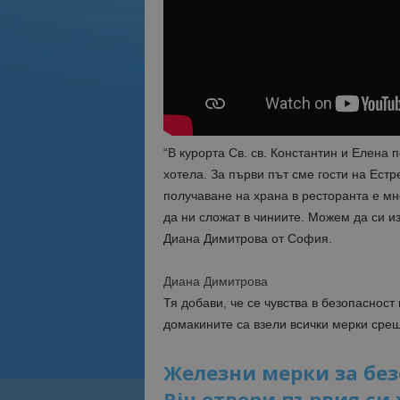
“В курорта Св. св. Константин и Елена
хотела. За първи път сме гости на Естр
получаване на храна в ресторанта е мн
да ни сложат в чиниите. Можем да си и
Диана Димитрова от София.
Диана Димитрова
Тя добави, че се чувства в безопасност
домакините са взели всички мерки сре
Железни мерки за без
Riu отвори първия си