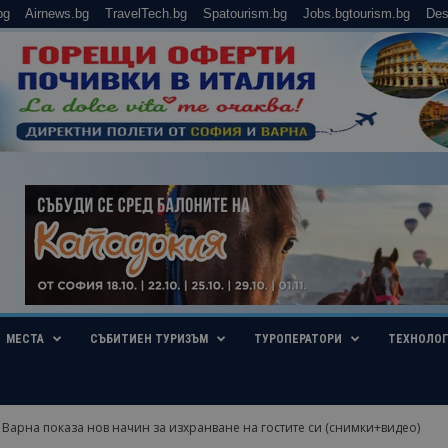
bg
Airnews.bg
TravelTech.bg
Spatourism.bg
Jobs.bgtourism.bg
Des
МЕСТА
СЪБИТИЕН ТУРИЗЪМ
ТУРОПЕРАТОРИ
ТЕХНОЛО
 Варна показа нов начин за изхранване на гостите си (снимки+видео)