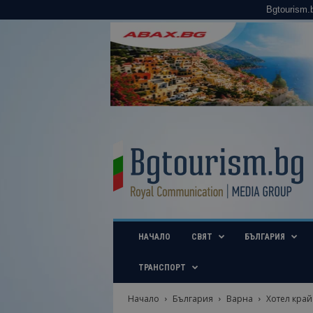
Bgtourism.
B
g
t
o
u
r
i
НАЧАЛО
СВЯТ
БЪЛГАРИЯ
s
m
.
ТРАНСПОРТ
b
g
Начало
България
Варна
Хотел край
–