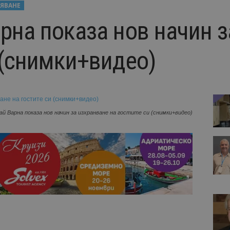
ЯВАНЕ
арна показа нов начин 
 (снимки+видео)
ай Варна показа нов начин за изхранване на гостите си (снимки+видео)