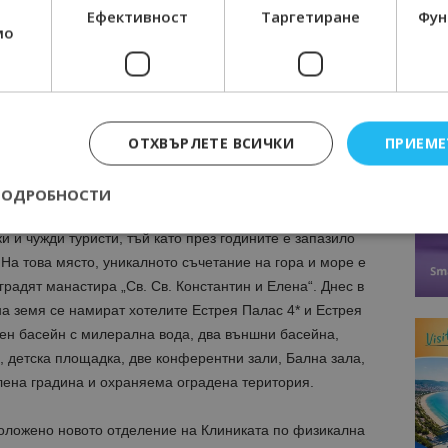
Ефективност
Таргетиране
Фун
мо
ОТХВЪРЛЕТЕ ВСИЧКИ
ПРИЕМЕ
ПОДРОБНОСТИ
 и чужди туристи, тъй като през годините е запазило
 На това място, уникалното съчетание на гора и море е
Строго необходимо
Ефективност
Таргетиране
Функционалност
радят манастира „Св. Св. Константин и Елена“. Днес в
а земя се намират хотелите Естрея Палас 4* и Естрея
е бисквитки позволяват основната функционалност на уебсайта, като потребит
нта. Уебсайтът не може да се използва правилно без строго необходими бискви
шен басейн с милерална вода, два външни басейна,
Доставчик
/
Валиден
б, детска площадка, две конферентни зали, Бална зала,
Описание
Домейн
до
лена градина и охраняема оградена територия.
epted
lisandraramos.com
7 дни
Тази бисквитка се използва, за да зап
bgtourism.bg
на потребителя за използването на бис
положено новото отделение на Клиниката по физикална