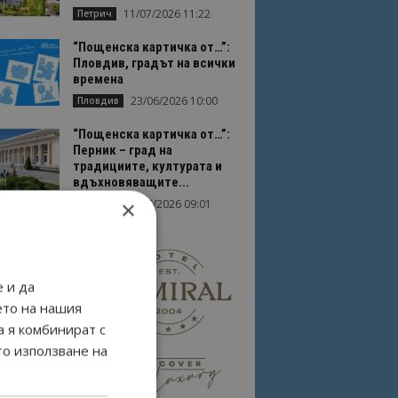
11/07/2026 11:22
Петрич
“Пощенска картичка от…”:
Пловдив, градът на всички
времена
23/06/2026 10:00
Пловдив
“Пощенска картичка от…”:
Перник – град на
традициите, културата и
вдъхновяващите...
×
17/06/2026 09:01
Перник
 и да
ето на нашия
а я комбинират с
то използване на