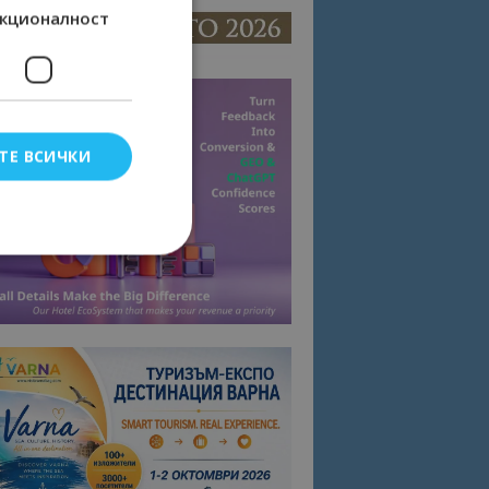
кционалност
ТЕ ВСИЧКИ
елско влизане и
тки.
омните съгласието
квитки на сайта.