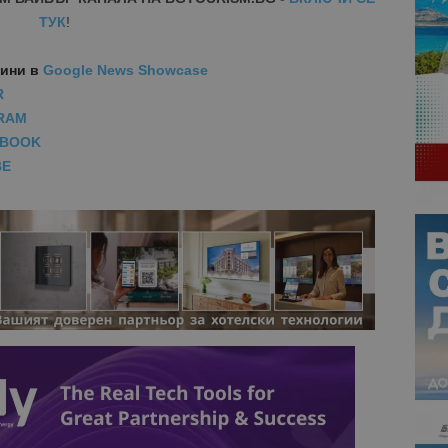
ТУК
!
вини
в
Google News Showcase
R
RAM
EBOOK
BE