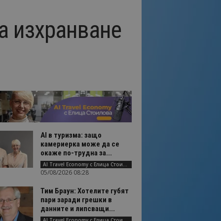
за изхранване
AI в туризма: защо
камериерка може да се
окаже по-трудна за...
AI Travel Economy с Елица Стоилова
05/08/2026 08:28
Тим Браун: Хотелите губят
пари заради грешки в
данните и липсващи...
AI Travel Economy с Елица Стоилова