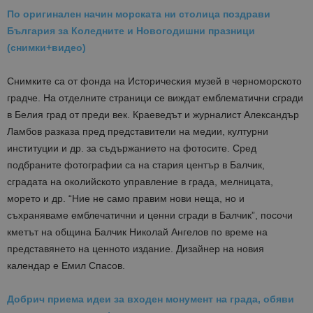
По оригинален начин морската ни столица поздрави
България за Коледните и Новогодишни празници
(снимки+видео)
Снимките са от фонда на Историческия музей в черноморското
градче. На отделните страници се виждат емблематични сгради
в Белия град от преди век. Краеведът и журналист Александър
Ламбов разказа пред представители на медии, културни
институции и др. за съдържанието на фотосите. Сред
подбраните фотографии са на стария център в Балчик,
сградата на околийското управление в града, мелницата,
морето и др. “Ние не само правим нови неща, но и
съхраняваме емблечатични и ценни сгради в Балчик”, посочи
кметът на община Балчик Николай Ангелов по време на
представянето на ценното издание. Дизайнер на новия
календар е Емил Спасов.
Добрич приема идеи за входен монумент на града, обяви