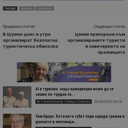
ТАГОВЕ
БАЛЧИК
КАЛЕНДАР
Предишна статия
Следваща статия
В Шумен днес и утре
Ценни препоръки към
организират безплатна
организираните туристи
туристическа обиколка
в навечерието на
празниците
AI в туризма: защо камериерка може да се
окаже по-трудна за...
05/08/2026 08:28
AI Travel Economy с Елица Стоилова
Тим Браун: Хотелите губят пари заради грешки в
данните и липсващи...