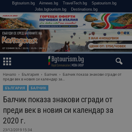
Bgtourism.bg
Airnews.bg
TravelTech.bg
Spatourism.bg
Jobs.bgtourism.bg
Destinations.bg
Начало
България
Балчик
Балчик показа знакови сгради от
преди век в новия си календар за...
БЪЛГАРИЯ
БАЛЧИК
Балчик показа знакови сгради от
преди век в новия си календар за
2020 г.
23/12/2019 15:34