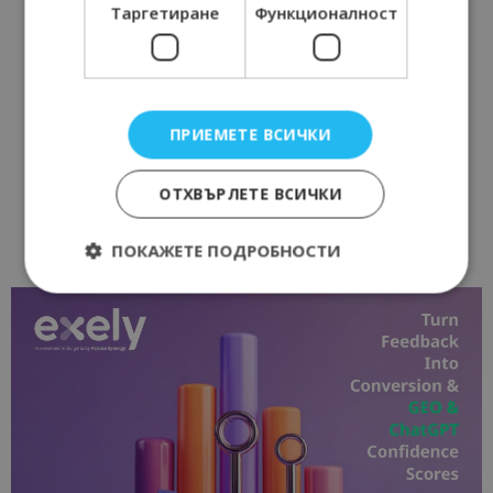
Таргетиране
Функционалност
ПРИЕМЕТЕ ВСИЧКИ
ОТХВЪРЛЕТЕ ВСИЧКИ
ПОКАЖЕТЕ ПОДРОБНОСТИ
Строго необходимо
Ефективност
Таргетиране
Функционалност
Строго необходимите бисквитки позволяват
основната функционалност на уебсайта, като
потребителско влизане и управление на
акаунта. Уебсайтът не може да се използва
правилно без строго необходими бисквитки.