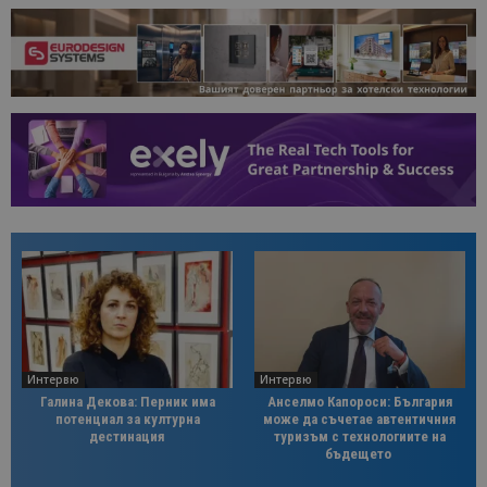
Интервю
Интервю
Галина Декова: Перник има
Анселмо Капороси: България
потенциал за културна
може да съчетае автентичния
дестинация
туризъм с технологиите на
бъдещето