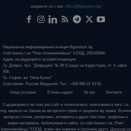
свържете се с нас:
office@bgtourism.bg
Национална информационна агенция Bgtourism.bg
Собственост на "Роял Комюникейшън" ЕООД, 205185996.
Адрес на редакцията за кореспонденция:
Гр. Добрич, бул. “Добруджа” № 28 (Сграда на Кадастъра), ет. 4, офис
406;
Гр. София, жк “Овча Купел”
Собственик: Руслан Йорданов; Тел.: +359 886 01 53 91
Общи условия
Етичен кодекс
За нас
Контакти
Съдържанието на този уеб сайт и технологиите, използвани в него, са
под закрила на Закона за авторското право и сродните му права. Всички
авторски статии, репортажи, интервюта и други текстови, графични и
видео материали, публикувани в сайта, са собственост на „Роял
Комюникейшън“ ЕООД, освен ако изрично е посочено друго. Допуска се