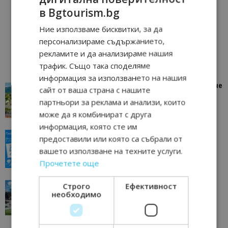
в Bgtourism.bg
Ние използваме бисквитки, за да
персонализираме съдържанието,
рекламите и да анализираме нашия
трафик. Също така споделяме
информация за използването на нашия
“Пощенска картичка от…”: Петрич – Изживяване
сайт от ваша страна с нашите
отвъд очакваното
партньори за реклама и анализи, които
11/07/2026 11:22
Петрич
може да я комбинират с друга
информация, която сте им
“Пощенска картичка от…”: Пловдив, градът на
предоставили или която са събрали от
всички времена
вашето използване на техните услуги.
23/06/2026 10:00
Пловдив
Прочетете още
“Пощенска картичка от…”: Перник – град на
Строго
Ефективност
необходимо
традициите, културата и вдъхновяващите...
17/06/2026 09:01
Перник