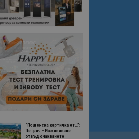
“Пощенска картичка от…”:
Петрич – Изживяване
отвъд очакваното