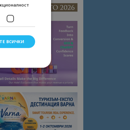
кционалност
ТЕ ВСИЧКИ
елско влизане и
тки.
омните съгласието
квитки на сайта.