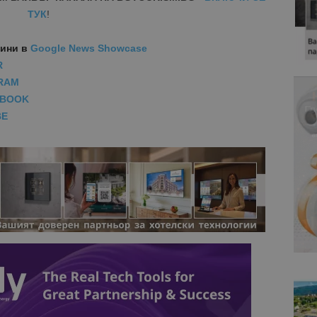
ТУК
!
вини
в
Google News Showcase
R
RAM
EBOOK
BE