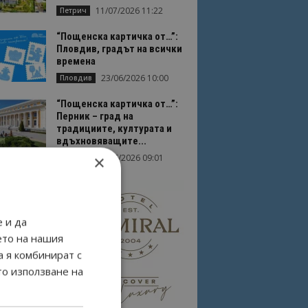
11/07/2026 11:22
Петрич
“Пощенска картичка от…”:
Пловдив, градът на всички
времена
23/06/2026 10:00
Пловдив
“Пощенска картичка от…”:
Перник – град на
традициите, културата и
вдъхновяващите...
×
17/06/2026 09:01
Перник
 и да
ето на нашия
а я комбинират с
то използване на