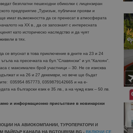
ведат безплатни пешеходни обиколки с лицензиран
ското предприятие „Туризъм, публични прояви и
 ще имат възможността да се пренесат в атмосферата
ачалото на ХХ в., да се запознаят с интересната
ценят като историческо наследство и да чуят
живели в тях.
а се впуснат в това приключение в дните на 23 и 24
 ъгъла на пресечката на бул.“Славянски“ и ул.“Калоян“.
аса с максимален брой участници – 30. Не се изисква
дължат и на 26 и 27 декември, но вече ще бъдат
ните: 035954 857773, 0359879142665 и на e-
ата на български език е 35 лв., а на чужд език – 50 лв.
амно и информационно присъствие в новинарски
МОЦИИ НА АВИОКОМПАНИИ, ТУРОПЕРАТОРИ И
М ВАЙБЪР КАНАЛА НА BGTOURISM.BG -
ВКЛЮЧИ СЕ