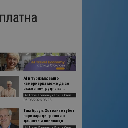
зплатна
AI в туризма: защо
камериерка може да се
окаже по-трудна за...
AI Travel Economy с Елица Стоилова
05/08/2026 08:28
Тим Браун: Хотелите губят
пари заради грешки в
данните и липсващи...
AI Travel Economy с Елица Стоилова