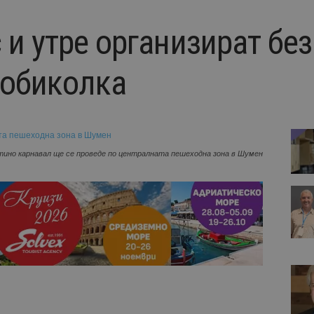
 и утре организират бе
 обиколка
ино карнавал ще се проведе по централната пешеходна зона в Шумен