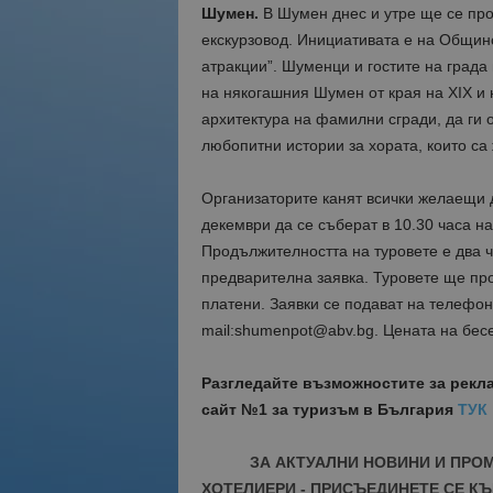
Шумен.
В Шумен днес и утре ще се про
екскурзовод. Инициативата е на Общин
атракции”. Шуменци и гостите на града
на някогашния Шумен от края на ХІХ и н
архитектура на фамилни сгради, да ги о
любопитни истории за хората, които са 
Организаторите канят всички желаещи д
декември да се съберат в 10.30 часа на
Продължителността на туровете е два ч
предварителна заявка. Туровете ще про
платени. Заявки се подават на телефо
mail:shumenpot@abv.bg. Цената на бесед
Разгледайте възможностите за рекл
сайт №1 за туризъм в България
ТУК
ЗА АКТУАЛНИ НОВИНИ И ПРО
ХОТЕЛИЕРИ - ПРИСЪЕДИНЕТЕ СЕ КЪ