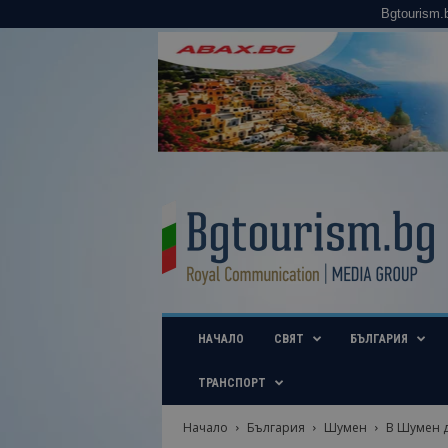
Bgtourism.
B
g
t
o
u
r
i
НАЧАЛО
СВЯТ
БЪЛГАРИЯ
s
m
.
ТРАНСПОРТ
b
g
Начало
България
Шумен
В Шумен д
–