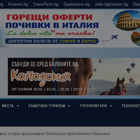
bg
Airnews.bg
TravelTech.bg
Spatourism.bg
Jobs.bgtourism.bg
Des
МЕСТА
СЪБИТИЕН ТУРИЗЪМ
ТУРОПЕРАТОРИ
ТЕХНОЛО
нес и утре организират безплатна туристическа обиколка