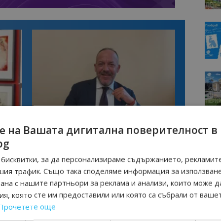
Интервю
е на Вашата дигитална поверителност в
нциал
Анселмо Капороси: България може да
съчетае автентичния туризъм с
bg
технологиите на бъдещето
бисквитки, за да персонализираме съдържанието, рекламите
шия трафик. Също така споделяме информация за използван
СКИ ОБИКОЛКИ
ШУМЕН
рана с нашите партньори за реклама и анализи, които може д
я, която сте им предоставили или която са събрали от ваше
Прочетете още
Следваща статия