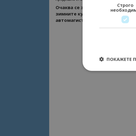
Строго
Очаква се засилен трафик към
необходи
зимните курорти и по
автомагистралите
ПОКАЖЕТЕ 
Строго необходимит
управление на акау
Име
cookie_notice_acc