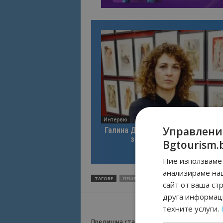
Интервю
Управлени
Галина Декова: Перник има поте
за културна дестинация
Bgtourism.
Ние използваме 
анализираме на
ТАГОВЕ
ПЕШЕХОДНИ ОБИКОЛКИ
ТУРИСТИЧЕ
сайт от ваша ст
друга информаци
техните услуги.
Предишна статия