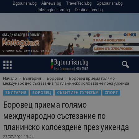
Bgtourism.bg
Airnews.bg
TravelTech.bg
Spatourism.bg
Jobs.bgtourism.bg
Destinations.bg
Начало
България
Боровец
Боровец приема голямо
международно състезание по планинско колоездене през уикенда
БЪЛГАРИЯ
БОРОВЕЦ
СЪБИТИЕН ТУРИЗЪМ
СПОРТ
Боровец приема голямо
международно състезание по
планинско колоездене през уикенда
23/07/2021 13:44