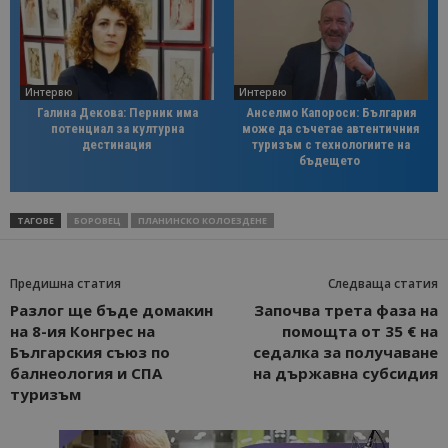
Интервю
Интервю
Галина Декова: Перник има
Анселмо Капороси: България
потенциал за културна
може да съчетае автентичния
дестинация
туризъм с технологиите на
бъдещето
ТАГОВЕ
БОРОВЕЦ
ПЛАНИНСКО КОЛОЕЗДЕНЕ
Предишна статия
Следваща статия
Разлог ще бъде домакин
Започва трета фаза на
на 8-ия Конгрес на
помощта от 35 € на
Българския съюз по
седалка за получаване
балнеология и СПА
на държавна субсидия
туризъм