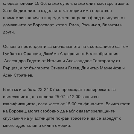
следват юноши 15-16, мъже оупен, мъже елит, мастърс и жени.
За победителите в отделните категории има подготвен
примамлив паричен и предметен награден фонд осигурен от
домакините от Бороспорт, хотел Рила, Росиньол, Виваком и
други.
Основни претенденти за спечелването на състезанието са Том
Гуибал от Франция, Джеймс Андерсън от Великобритания,
Алесандро Гадоти от Италия и Александрос Топкароглу от
Гърция, а от българите Стивиан Гатев, Димитър Мазнейков и
Асен Стратиев.
В петък и събота 23-24.07 се провеждат тренировките за
състезанието, а в неделя 25.07 в 12:00 започват
квалификациите, след което от 15:00 са финалите. Всичко гости
на Боровец, могат свободно да наблюдават зрелищните
спускания на участниците покрай трасето и да се заредят с
много адреналин и силни емоции.