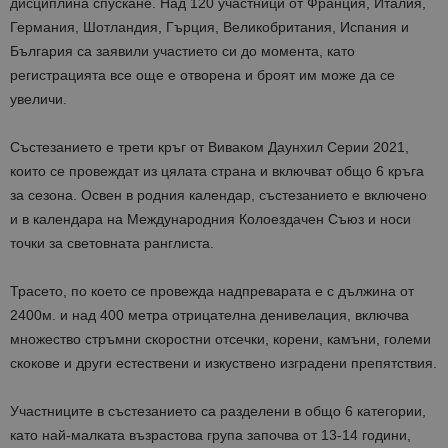
дисциплина спускане. Над 120 участници от Франция, Италия,
Германия, Шотландия, Гърция, Великобритания, Испания и
България са заявили участието си до момента, като
регистрацията все още е отворена и броят им може да се
увеличи.
Състезанието е трети кръг от Виваком Даунхил Серии 2021,
които се провеждат из цялата страна и включват общо 6 кръга
за сезона. Освен в родния календар, състезанието е включено
и в календара на Международния Колоездачен Съюз и носи
точки за световната ранглиста.
Трасето, по което се провежда надпреварата е с дължина от
2400м. и над 400 метра отрицателна денивелация, включва
множество стръмни скоростни отсечки, корени, камъни, големи
скокове и други естествени и изкуствено изградени препятствия.
Участниците в състезанието са разделени в общо 6 категории,
като най-малката възрастова група започва от 13-14 години,