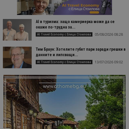
AI в туризма: защо камериерка може да се
окаже по-трудна за...
05/08/2026 08:28
AI Travel Economy с Елица Стоилова
Тим Браун: Хотелите губят пари заради грешки в
данните и липсващи...
13/07/2026 09:02
AI Travel Economy с Елица Стоилова