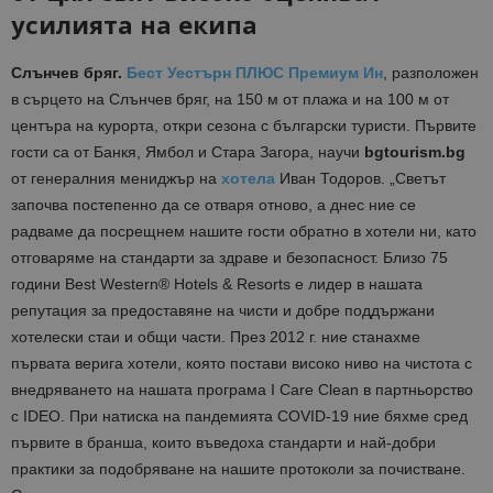
усилията на екипа
Слънчев бряг.
Бест Уестърн ПЛЮС Премиум Ин
, разположен
в сърцето на Слънчев бряг, на 150 м от плажa и на 100 м от
центъра на курорта, откри сезона с български туристи. Първите
гости са от Банкя, Ямбол и Стара Загора, научи
bgtourism.bg
от генералния мениджър на
хотела
Иван Тодоров. „Светът
започва постепенно да се отваря отново, а днес ние се
радваме да посрещнем нашите гости обратно в хотели ни, като
отговаряме на стандарти за здраве и безопасност. Близо 75
години Best Western® Hotels & Resorts е лидер в нашата
репутация за предоставяне на чисти и добре поддържани
хотелески стаи и общи части. През 2012 г. ние станахме
първата верига хотели, която постави високо ниво на чистота с
внедряването на нашата програма I Care Clean в партньорство
с IDEO. При натиска на пандемията COVID-19 ние бяхме сред
първите в бранша, които въведоха стандарти и най-добри
практики за подобряване на нашите протоколи за почистване.