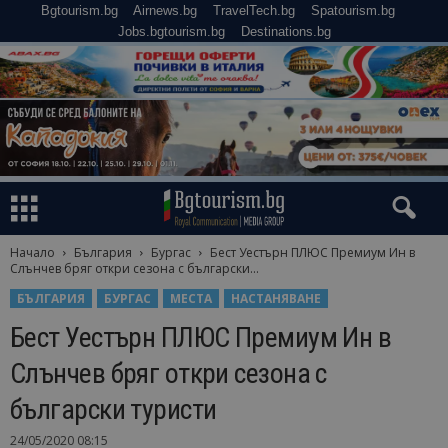
Bgtourism.bg
Airnews.bg
TravelTech.bg
Spatourism.bg
Jobs.bgtourism.bg
Destinations.bg
Начало
България
Бургас
Бест Уестърн ПЛЮС Премиум Ин в
Слънчев бряг откри сезона с български...
БЪЛГАРИЯ
БУРГАС
МЕСТА
НАСТАНЯВАНЕ
Бест Уестърн ПЛЮС Премиум Ин в
Слънчев бряг откри сезона с
български туристи
24/05/2020 08:15