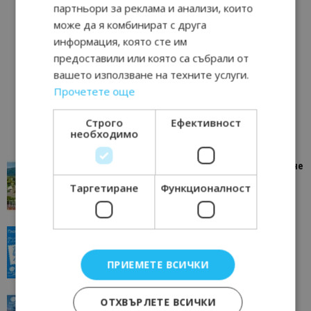
партньори за реклама и анализи, които
може да я комбинират с друга
информация, която сте им
предоставили или която са събрали от
вашето използване на техните услуги.
Прочетете още
Строго
Ефективност
необходимо
“Пощенска картичка от…”: Петрич – Изживяване
отвъд очакваното
Таргетиране
Функционалност
11/07/2026 11:22
Петрич
“Пощенска картичка от…”: Пловдив, градът на
всички времена
23/06/2026 10:00
ПРИЕМЕТЕ ВСИЧКИ
Пловдив
“Пощенска картичка от…”: Перник – град на
ОТХВЪРЛЕТЕ ВСИЧКИ