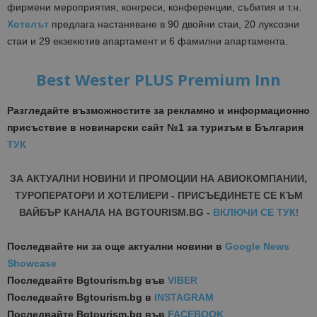
фирмени мероприятия, конгреси, конференции, събития и т.н.
Хотелът
предлага настаняване в 90 двойни стаи, 20 луксозни
стаи и 29 eкзекютив апартамент и 6 фамилни апартамента.
Best Wester PLUS Premium Inn
Разгледайте възможностите за рекламно и информационно
присъствие в новинарски сайт №1 за туризъм в България
ТУК
ЗА АКТУАЛНИ НОВИНИ И ПРОМОЦИИ НА АВИОКОМПАНИИ,
ТУРОПЕРАТОРИ И ХОТЕЛИЕРИ - ПРИСЪЕДИНЕТЕ СЕ КЪМ
ВАЙБЪР КАНАЛА НА BGTOURISM.BG -
ВКЛЮЧИ СЕ ТУК
!
Последвайте ни за още актуални новини
в
Google News
Showcase
Последвайте
Bgtourism.bg във
VIBER
Последвайте
Bgtourism.bg в
INSTAGRAM
Последвайте
Bgtourism.bg във
FACEBOOK