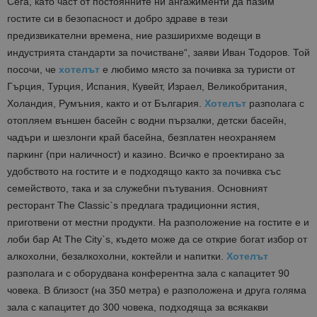
Сега, като част от постоянните ни ангажименти да пазим
гостите си в безопасност и добро здраве в тези
предизвикателни времена, ние разширихме водещи в
индустрията стандарти за почистване“, заяви Иван Тодоров. Той
посочи, че
хотелът
е любимо място за почивка за туристи от
Гърция, Турция, Испания, Кувейт, Израел, Великобритания,
Холандия, Румъния, както и от България.
Хотелът
разполага с
oтопляем външен басейн с водни пързалки, детски басейн,
чадъри и шезлонги край басейна, безплатен неохраняем
паркинг (при наличност) и казино. Всичко е проектирано за
удобството на гостите и е подходящо както за почивка със
семейството, така и за служебни пътувания. Основният
ресторант The Classic`s предлага традиционни ястия,
приготвени от местни продукти. На разположение на гостите е и
лоби бар At The City`s, където може да се открие богат избор от
алкохолни, безалкохолни, коктейли и напитки.
Хотелът
разполага и с оборудвана конферентна зала с капацитет 90
човека. В близост (на 350 метра) е разположена и друга голяма
зала с капацитет до 300 човека, подходяща за всякакви