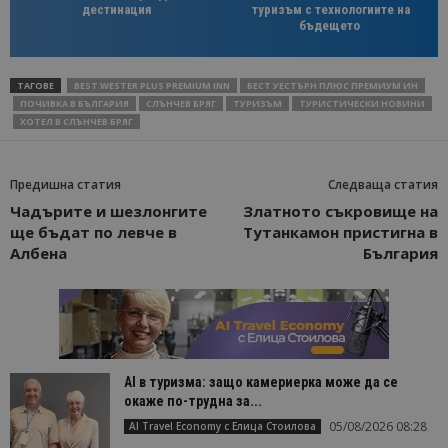
дестинация
туризъм с технологиите на
бъдещето
ТАГОВЕ
BEST WESTER PLUS PREMIUM INN
БЕСТ УЕСТЪРН ПЛЮС ПРЕМИУМ ИН
ПОЧИВКА В БЪЛГАРИЯ
СЛЪНЧЕВ БРЯГ
ТУРИЗЪМ
ТУРИСТИЧЕСКИ НОВИНИ
ХОТЕЛ В СЛЪНЧЕВ БРЯГ
Предишна статия
Следваща статия
Чадърите и шезлонгите
Златното съкровище на
ще бъдат по левче в
Тутанкамон пристигна в
Албена
България
AI в туризма: защо камериерка може да се
окаже по-трудна за...
05/08/2026 08:28
AI Travel Economy с Елица Стоилова