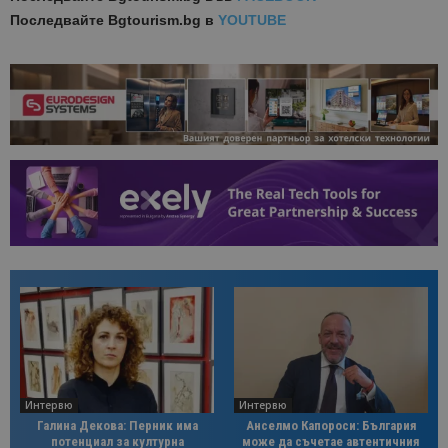
Последвайте
Bgtourism.bg в
YOUTUBE
Интервю
Интервю
Галина Декова: Перник има
Анселмо Капороси: България
потенциал за културна
може да съчетае автентичния