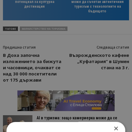
потенциал за културна
може да съчетае автентичния
дестинация
туризъм с технологиите на
бъдещето
ТАГОВЕ
МИНИСТЕРСТВО НА ТУРИЗМА
Предишна статия
Следваща статия
В Доха започна
Възрожденското кафене
изложението за бижута
„Куфатария“ в Шумен
и часовници, очакват се
стана на 3 г.
над 30 000 посетители
от 175 държави
AI в туризма: защо камериерка може да се
окаже по-трудна за...
×
05/08/2026 08:28
AI Travel Economy с Елица Стоилова