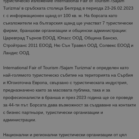
туристическо изложение International Fair of Tourism /Sajam
Turizma/ в сръбската столица Белград в периода 23-26.02.2023
г. с информационен щанд от 100 кв. м. На борсата като
съизложители на българския щанд ще участват 7 туристически
фирми, браншови организации и общински администрации:
Царевград Търнов ЕООД, Юпасс ООД, Община Банско,
Стройтранс 2011 ЕООД, Ню Сън Травел ООД, Солвекс ЕООД и
Ландис ООД.
International Fair of Tourism /Sajam Turizma/ е определен като
най-голямото туристическо събитие на територията на Сърбия
и Югоизточна Европа, свързано с туристическата индустрия,
предназначено както за масовата публика, така и за
професионалисти в бранша и през 2023 година ще се проведе
за 44-ти път. Борсата дава възможност за създаване на контакти
с бизнес партньори, туристически организации и
администрации.
Национални и регионални туристически организации от цял