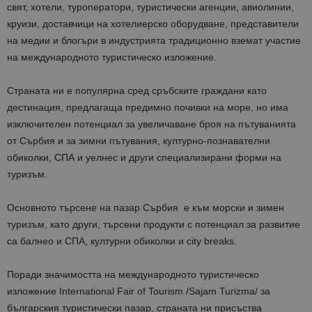
свят, хотели, туроператори, туристически агенции, авиолинии,
круизи, доставчици на хотелиерско оборудване, представители
на медии и блогъри в индустрията традиционно вземат участие
на международното туристическо изложение.
Страната ни е популярна сред сръбските граждани като
дестинация, предлагаща предимно почивки на море, но има
изключителен потенциал за увеличаване броя на пътуванията
от Сърбия и за зимни пътувания, културно-познавателни
обиколки, СПА и уелнес и други специализирани форми на
туризъм.
Основното търсене на пазар Сърбия е към морски и зимен
туризъм, като други, търсени продукти с потенциал за развитие
са балнео и СПА, културни обиколки и city breaks.
Поради значимостта на международното туристическо
изложение International Fair of Tourism /Sajam Turizma/ за
българския туристически пазар, страната ни присъства