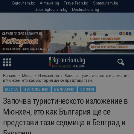
Bgtourism.bg
Airnews.bg
TravelTech.bg
Spatourism.bg
Jobs.bgtourism.bg
Destinations.bg
Начало
Места
Изложения
Започва туристическото изложение
в Мюнхен, ето как България ще се представи тази...
МЕСТА
ИЗЛОЖЕНИЯ
БЪЛГАРИЯ
СОФИЯ
Започва туристическото изложение в
Мюнхен, ето как България ще се
представи тази седмица в Белград и
Букурещ