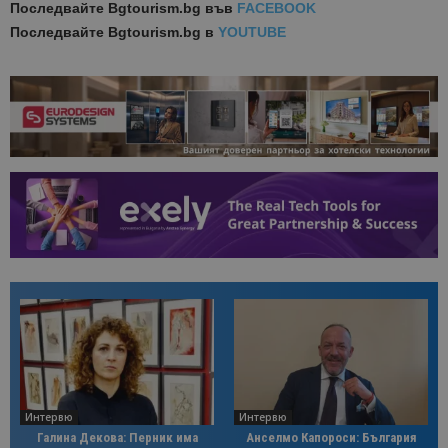
Последвайте
Bgtourism.bg във
FACEBOOK
Последвайте
Bgtourism.bg в
YOUTUBE
Интервю
Интервю
Галина Декова: Перник има
Анселмо Капороси: България