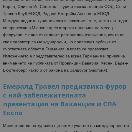
Варна, Одисея Ин Спортно – туристическа агенция ООД, Съни
Травел Клуб ЕООД, Родопи Екстрийм Адвенчър ЕООД.
Международното туристическо изложение f.re.e, което ежегодно
се провежда в Мюнхен през втората половина на месец
февруари, е едно от силните регионални изложения, които по
своя характер са международни, но привличат публика от
съответната област в Германия, в която се провеждат.
Изложението е представително за южна Германия и привлича
вниманието на публиката от Провинции Бавария, Хесен, Баден-
Вюртемберг, както и от района на Залцбург (Австрия).
Емералд Травел предизвика фурор
с най-забележителната
презентация на Ваканция и СПА
Експо
Министерство на туризма ще вземе участие на международното