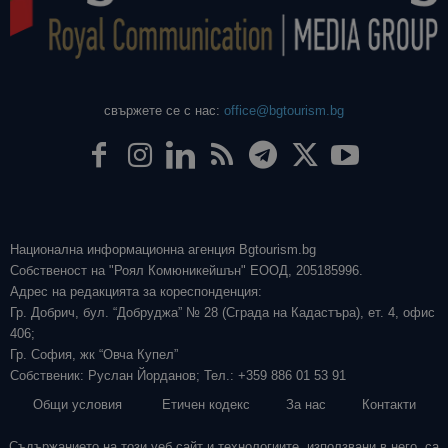
свържете се с нас:
office@bgtourism.bg
Национална информационна агенция Bgtourism.bg
Собственост на "Роял Комюникейшън" ЕООД, 205185996.
Адрес на редакцията за кореспонденция:
Гр. Добрич, бул. “Добруджа” № 28 (Сграда на Кадастъра), ет. 4, офис
406;
Гр. София, жк “Овча Купел”
Собственик: Руслан Йорданов; Тел.: +359 886 01 53 91
Общи условия
Етичен кодекс
За нас
Контакти
Съдържанието на този уеб сайт и технологиите, използвани в него, са