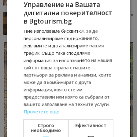
Управление на Вашата
дигитална поверителност
Тим Браун: Хотелите губят пари заради грешки в
в Bgtourism.bg
данните и липсващи...
13/07/2026 09:02
AI Travel Economy с Елица Стоилова
Ние използваме бисквитки, за да
персонализираме съдържанието,
рекламите и да анализираме нашия
трафик. Също така споделяме
информация за използването на нашия
сайт от ваша страна с нашите
партньори за реклама и анализи, които
може да я комбинират с друга
информация, която сте им
предоставили или която са събрали от
вашето използване на техните услуги.
Прочетете още
Строго
Ефективност
необходимо