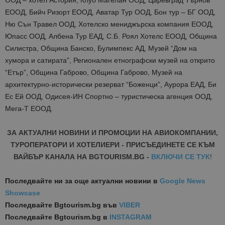
ООД – хотел Астория, Клуб Магелан ООД, Царевград Търнов
ЕООД, Бийч Ризорт ЕООД, Аватар Тур ООД, Бон тур – БГ ООД,
Ню Сън Травел ООД, Хотелско мениджърска компания ЕООД,
Юпасс ООД, Албена Тур ЕАД, С.Б. Роял Хотелс ЕООД, Община
Силистра, Община Банско, Булимпекс АД, Музей “Дом на
хумора и сатирата”, Регионален етнографски музей на открито
“Етър”, Община Габрово, Община Габрово, Музей на
архитектурно-исторически резерват “Боженци”, Аурора ЕАД, Би
Ес Ей ООД, Одисея-ИН Спортно – туристическа агенция ООД,
Мега-Т ЕООД.
ЗА АКТУАЛНИ НОВИНИ И ПРОМОЦИИ НА АВИОКОМПАНИИ,
ТУРОПЕРАТОРИ И ХОТЕЛИЕРИ - ПРИСЪЕДИНЕТЕ СЕ КЪМ
ВАЙБЪР КАНАЛА НА BGTOURISM.BG -
ВКЛЮЧИ СЕ ТУК
!
Последвайте ни за още актуални новини
в
Google News
Showcase
Последвайте
Bgtourism.bg във
VIBER
Последвайте
Bgtourism.bg в
INSTAGRAM