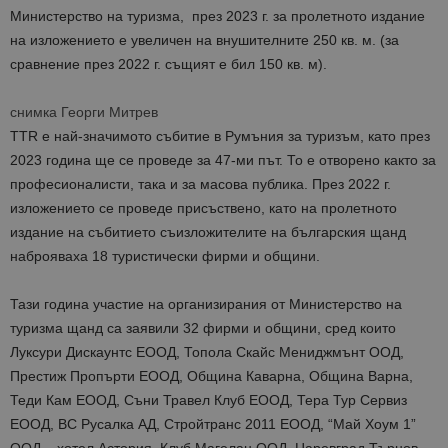
Министерство на туризма, през 2023 г. за пролетното издание
на изложението е увеличен на внушителните 250 кв. м. (за
сравнение през 2022 г. същият е бил 150 кв. м).
снимкa Георги Митрев
TTR е най-значимото събитие в Румъния за туризъм, като през
2023 година ще се проведе за 47-ми път. То е отворено както за
професионалисти, така и за масова публика. През 2022 г.
изложението се проведе присъствено, като на пролетното
издание на събитието съизложителите на българския щанд
наброяваха 18 туристически фирми и общини.
Тази година участие на организирания от Министерство на
туризма щанд са заявили 32 фирми и общини, сред които
Луксури Дискаунтс ЕООД, Топола Скайс Мениджмънт ООД,
Престиж Пропърти ЕООД, Община Каварна, Община Варна,
Теди Кам ЕООД, Съни Травел Клуб ЕООД, Тера Тур Сервиз
ЕООД, ВС Русалка АД, Стройтранс 2011 ЕООД, “Май Хоум 1”