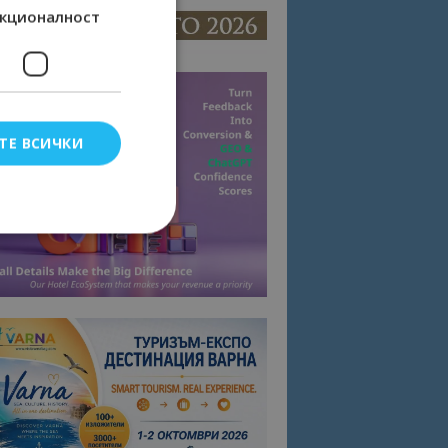
кционалност
ТЕ ВСИЧКИ
елско влизане и
тки.
омните съгласието
квитки на сайта.