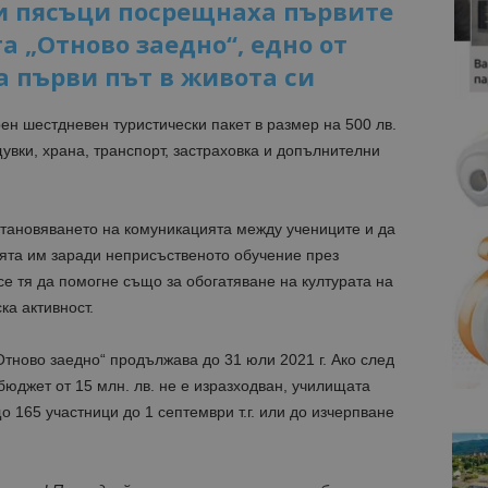
ни пясъци посрещнаха първите
а „Отново заедно“, едно от
а първи път в живота си
рен шестдневен туристически пакет в размер на 500 лв.
вки, храна, транспорт, застраховка и допълнителни
становяването на комуникацията между учениците и да
ята им заради неприсъственото обучение през
се тя да помогне също за обогатяване на културата на
ка активност.
Отново заедно“ продължава до 31 юли 2021 г. Ако след
бюджет от 15 млн. лв. не е изразходван, училищата
о 165 участници до 1 септември т.г. или до изчерпване