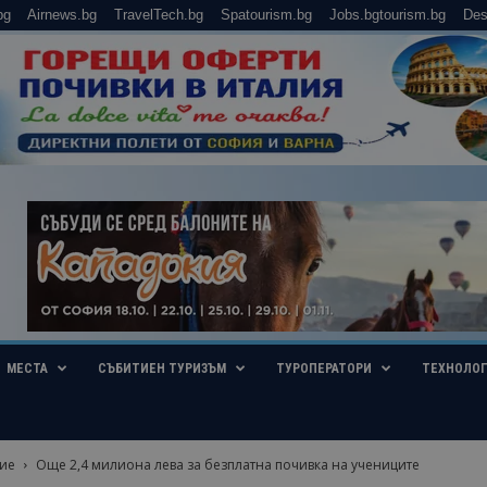
bg
Airnews.bg
TravelTech.bg
Spatourism.bg
Jobs.bgtourism.bg
Des
МЕСТА
СЪБИТИЕН ТУРИЗЪМ
ТУРОПЕРАТОРИ
ТЕХНОЛО
ие
Още 2,4 милиона лева за безплатна почивка на учениците