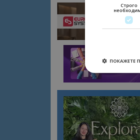
Строго
необходи
ПОКАЖЕТЕ 
Строго необходимит
управление на акау
Име
cookie_notice_acc