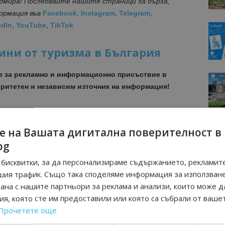
ормира! Последвайте нашите страници за бърза,
формация
във
Facebook
,
Instagram
,
Telegram
,
edIn
,
YouTube
,
TikTok
ини от туризма в България
е за рекламно и информационно присъствие в
ритетен и независим източник на информация!
МОЦИИ НА АВИОКОМПАНИИ, ТУРОПЕРАТОРИ И
М ВАЙБЪР КАНАЛА НА BGTOURISM.BG -
ВКЛЮЧИ СЕ
е на Вашата дигитална поверителност в
ТУК
!
bg
вини
в
Google News Showcase
бисквитки, за да персонализираме съдържанието, рекламите
R
шия трафик. Също така споделяме информация за използван
RAM
рана с нашите партньори за реклама и анализи, които може д
EBOOK
я, която сте им предоставили или която са събрали от ваше
BE
Прочетете още