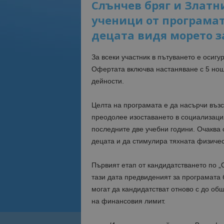
Слънчев бряг и Злат
ученици от програмат
децата видя морето з
За всеки участник в пътуването е осигу
Офертата включва настаняване с 5 нощу
дейности.
Целта на програмата е да насърчи въз
преодолее изоставането в социализаци
последните две учебни години. Очаква 
децата и да стимулира тяхната физичес
Първият етап от кандидатстването по „
тази дата предвиденият за програмата 
могат да кандидатстват отново с до общ
на финансовия лимит.