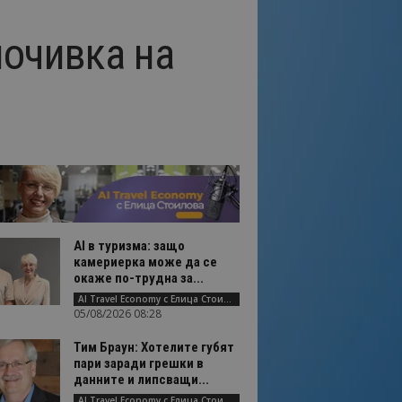
почивка на
AI в туризма: защо
камериерка може да се
окаже по-трудна за...
AI Travel Economy с Елица Стоилова
05/08/2026 08:28
Тим Браун: Хотелите губят
пари заради грешки в
данните и липсващи...
AI Travel Economy с Елица Стоилова