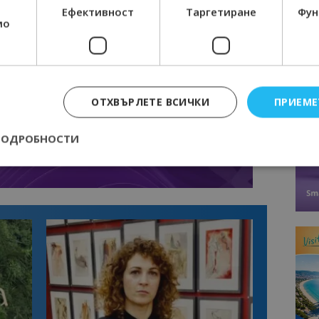
Ефективност
Таргетиране
Фун
мо
ОТХВЪРЛЕТЕ ВСИЧКИ
ПРИЕМЕ
ПОДРОБНОСТИ
Строго необходимо
Ефективност
Таргетиране
Функционалност
е бисквитки позволяват основната функционалност на уебсайта, като потребит
нта. Уебсайтът не може да се използва правилно без строго необходими бискви
Доставчик
/
Валиден
Описание
Домейн
до
epted
lisandraramos.com
7 дни
Тази бисквитка се използва, за да зап
bgtourism.bg
на потребителя за използването на бис