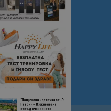
“Пощенска картичка от…”:
Петрич – Изживяване
отвъд очакваното