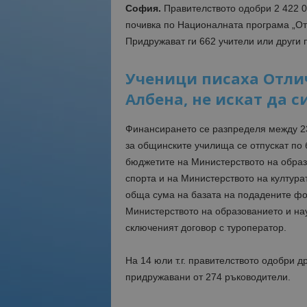
София.
Правителството одобри 2 422 00
почивка по Националната програма „Отн
Придружават ги 662 учители или други 
Ученици писаха Отлич
Албена, не искат да с
Финансирането се разпределя между 2
за общинските училища се отпускат по 
бюджетите на Министерството на образ
спорта и на Министерството на култура
обща сума на базата на подадените фо
Министерството на образованието и на
сключеният договор с туроператор.
На 14 юли т.г. правителството одобри д
придружавани от 274 ръководители.