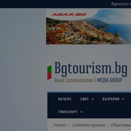
Bgtourism.
B
g
t
o
u
r
i
НАЧАЛО
СВЯТ
БЪЛГАРИЯ
s
m
.
ТРАНСПОРТ
b
g
Начало
Събитиен туризъм
Образован
–