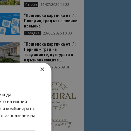
11/07/2026 11:22
Петрич
“Пощенска картичка от…”:
Пловдив, градът на всички
времена
23/06/2026 10:00
Пловдив
“Пощенска картичка от…”:
Перник – град на
традициите, културата и
вдъхновяващите...
×
17/06/2026 09:01
Перник
 и да
ето на нашия
а я комбинират с
то използване на