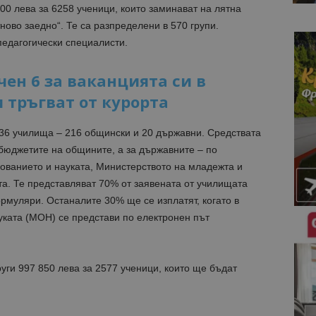
0 лева за 6258 ученици, които заминават на лятна
ово заедно“. Те са разпределени в 570 групи.
педагогически специалисти.
ен 6 за ваканцията си в
и тръгват от курорта
36 училища – 216 общински и 20 държавни. Средствата
бюджетите на общините, а за държавните – по
ованието и науката, Министерството на младежта и
та. Те представляват 70% от заявената от училищата
рмуляри. Останалите 30% ще се изплатят, когато в
уката (МОН) се представи по електронен път
руги 997 850 лева за 2577 ученици, които ще бъдат