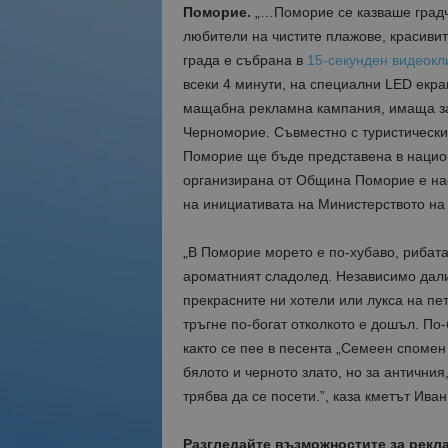
Поморие.
„…Поморие се казваше градч
любители на чистите плажове, красивит
града е събрана в
15-секунден видеокл
всеки 4 минути, на специални LED екра
мащабна рекламна кампания, имаща за
Черноморие. Съвместно с туристическия
Поморие ще бъде представена в нацио
организирана от Община Поморие е нас
на инициативата на Министерството на 
„В Поморие морето е по-хубаво, рибата 
ароматният сладолед. Независимо дали
прекрасните ни хотели или лукса на пе
тръгне по-богат отколкото е дошъл. По
както се пее в песента „Семеен споме
бялото и черното злато, но за античния
трябва да се посети.”, каза кметът Иван
Разгледайте възможностите за рекл