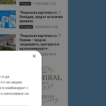
11/07/2026 11:22
Петрич
“Пощенска картичка от…”:
Пловдив, градът на всички
времена
23/06/2026 10:00
Пловдив
“Пощенска картичка от…”:
Перник – град на
традициите, културата и
вдъхновяващите...
×
17/06/2026 09:01
Перник
 и да
ето на нашия
а я комбинират с
то използване на