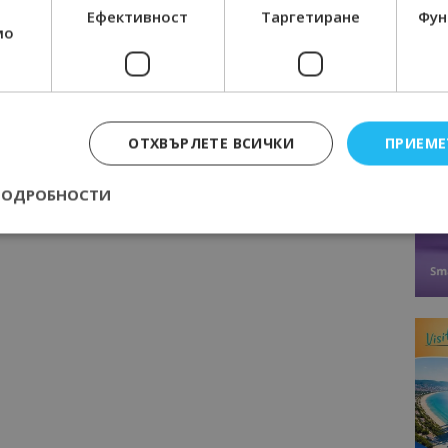
КЛАМНА КАМПАНИЯ
ТУРИЗЪМ
ТУРИСТИЧЕСКА ДЕСТИНАЦИЯ
Ефективност
Таргетиране
Фун
мо
Следваща статия
За трета поредна година Слънчев
бряг е най-евтиният летен курорт в
ОТХВЪРЛЕТЕ ВСИЧКИ
ПРИЕМЕ
Европа
ПОДРОБНОСТИ
Строго необходимо
Ефективност
Таргетиране
Функционалност
е бисквитки позволяват основната функционалност на уебсайта, като потребит
нта. Уебсайтът не може да се използва правилно без строго необходими бискви
Доставчик
/
Валиден
Описание
Домейн
до
epted
lisandraramos.com
7 дни
Тази бисквитка се използва, за да зап
bgtourism.bg
на потребителя за използването на бис