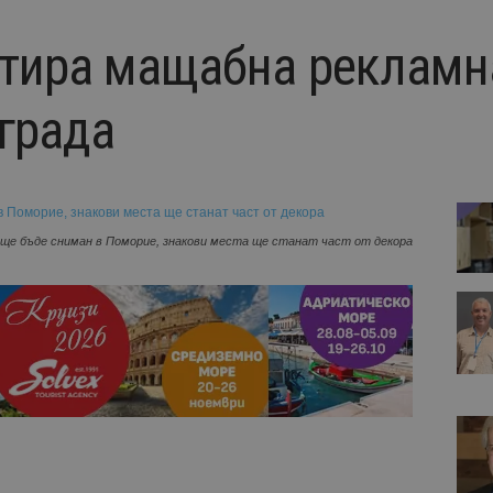
тира мащабна рекламн
 града
 ще бъде сниман в Поморие, знакови места ще станат част от декора