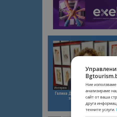
Управлени
Bgtourism.
Ние използваме 
Интервю
анализираме на
Галина Декова: Перник има поте
сайт от ваша ст
за културна дестинация
друга информаци
техните услуги.