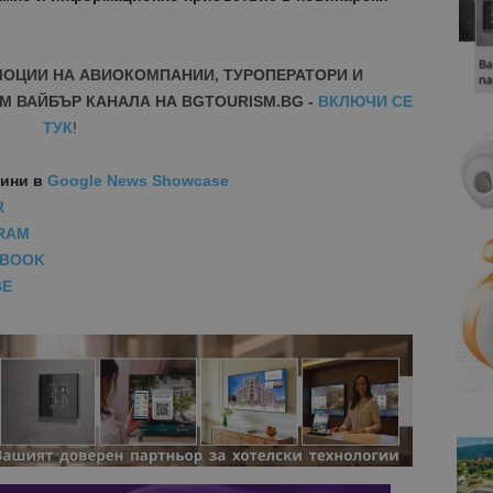
МОЦИИ НА АВИОКОМПАНИИ, ТУРОПЕРАТОРИ И
М ВАЙБЪР КАНАЛА НА BGTOURISM.BG -
ВКЛЮЧИ СЕ
ТУК
!
вини
в
Google News Showcase
R
RAM
EBOOK
BE