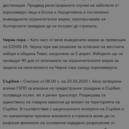
дестинация. Предвид регистрираните случаи на заболели от
коронавирус лица в Босна и Херцеговина и постепенно
въвежданите ограничителни мерки, препоръчваме на
българските граждани да не пътуват до страната.
Черна гора
– Като част от вече въведените мерки за превенция
на COVID-19, Черна горе взе решение за отлагане на местните
избори в община Тиват, насрочени за 5 април. Изборите ще се
проведат 90 дни от изтичането на ограничителните мерки за
защита на населението на Черна гора срещу коронавируса.
Сърбия –
Считано от 08.00 ч. на 20.03.2020 г. бяха затворени
всички ГКПП за влизане на чуждестранни граждани в Сърбия,
ползващи пътен, жп и речен транспорт. Разрешава се
единствено на товарни камиони да влизат на територията на
Сърбия. В съответствие с националните интереси на Сърбия и
по хуманитарни причини влизането в страната може да се
разреши временно на основание издадено разрешение от