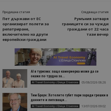
уникален
посетител 
помага за
Предишна статия
Следваща статия
проследяв
на
Пет държави от ЕС
Румъния затваря
посетител
организират полети за
границите си за чужди
на навигац
взаимодей
репатриране,
граждани от 22 часа
с уебсайта
включително на други
тази вечер
статистиче
цели.
европейски граждани
is_unique
1 година
Тази бискв
StatCounter
1 месец
е зададена
Ltd
StatCounter
.statcounter.com
да опреде
дали сте за
първи път
завръщащ 
посетител.
AI в туризма: защо камериерка може да се
_ga_B09EBBY8PY
.bgtourism.bg
1 година
Тази бискв
окаже по-трудна за...
1 месец
се използв
05/08/2026 08:28
AI Travel Economy с Елица Стоилова
Google Anal
за запазва
състояние
сесията.
Тим Браун: Хотелите губят пари заради грешки в
данните и липсващи...
_ga_WXPDN4HSCV
.bgtourism.bg
1 година
Тази бискв
1 месец
се използв
13/07/2026 09:02
AI Travel Economy с Елица Стоилова
Google Anal
за запазва