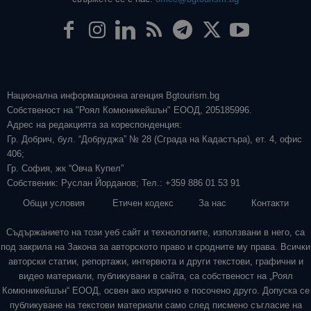
Национална информационна агенция Bgtourism.bg
Собственост на "Роял Комюникейшън" ЕООД, 205185996.
Адрес на редакцията за кореспонденция:
Гр. Добрич, бул. “Добруджа” № 28 (Сграда на Кадастъра), ет. 4, офис
406;
Гр. София, жк “Овча Купел”
Собственик: Руслан Йорданов; Тел.: +359 886 01 53 91
Общи условия
Етичен кодекс
За нас
Контакти
Съдържанието на този уеб сайт и технологиите, използвани в него, са
под закрила на Закона за авторското право и сродните му права. Всички
авторски статии, репортажи, интервюта и други текстови, графични и
видео материали, публикувани в сайта, са собственост на „Роял
Комюникейшън“ ЕООД, освен ако изрично е посочено друго. Допуска се
публикуване на текстови материали само след писмено съгласие на