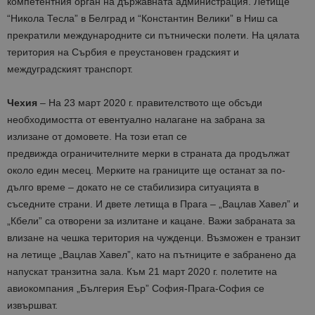
компетентния орган на държавната администрация. Летище
“Никола Тесла” в Белград и “Константин Велики” в Ниш са
прекратили международните си пътнически полети. На цялата
територия на Сърбия е преустановен градският и
междуградският транспорт.
Чехия
– На 23 март 2020 г. правителството ще обсъди
необходимостта от евентуално налагане на забрана за
излизане от домовете. На този етап се
предвижда ограничителните мерки в страната да продължат
около един месец. Мерките на границите ще останат за по-
дълго време – докато не се стабилизира ситуацията в
съседните страни. И двете летища в Прага – „Вацлав Хавел” и
„Кбели” са отворени за излитане и кацане. Важи забраната за
влизане на чешка територия на чужденци. Възможен е транзит
на летище „Вацлав Хавел”, като на пътниците е забранено да
напускат транзитна зала. Към 21 март 2020 г. полетите на
авиокомпания „Бългерия Еър” София-Прага-София се
извършват.