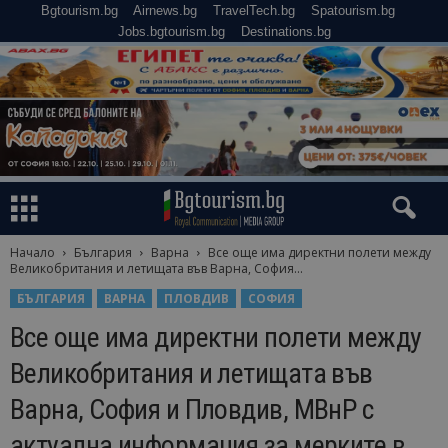
Bgtourism.bg
Airnews.bg
TravelTech.bg
Spatourism.bg
Jobs.bgtourism.bg
Destinations.bg
Начало
България
Варна
Все още има директни полети между
Великобритания и летищата във Варна, София...
БЪЛГАРИЯ
ВАРНА
ПЛОВДИВ
СОФИЯ
Все още има директни полети между
Великобритания и летищата във
Варна, София и Пловдив, МВнР с
актуална информация за мерките в