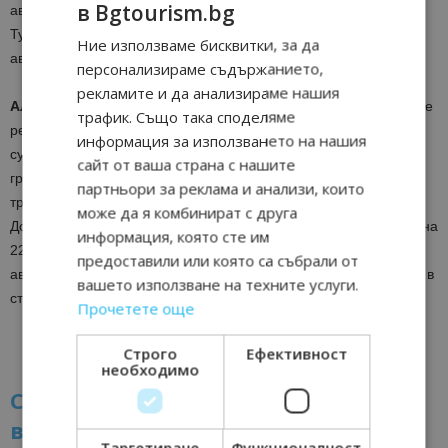
в Bgtourism.bg
автономна република. Спряна е фериботната връзка Баку-
Туркменбаши. Спрени са всички полети, с изключение на
Ние използваме бисквитки, за да
авиолинията Баку-Лондон.
персонализираме съдържанието,
рекламите и да анализираме нашия
Алжир –
Няма промяна в забранителните мерки по отношение
трафик. Също така споделяме
режима на влизане и излизане от Алжир. Затворени са
информация за използването на нашия
сухопътните граници със съседните държави. Забранени са
сайт от ваша страна с нашите
гражданските полети и морските линии, с изключение на
партньори за реклама и анализи, които
транспортни средства, превозващи стоки и материали.
може да я комбинират с друга
Допълнителни ограничителни мерки влизат в сила от 13.00 ч. на
информация, която сте им
22 март до 04 април, сред които националната алжирска
предоставили или която са събрали от
авиокомпания временно прекратява всички вътрешни полети в
вашето използване на техните услуги.
страната.
Прочетете още
#ОстанетеСиВкъщи
Строго
Ефективност
необходимо
Сайтът bgtourism.bg с инициатива
в подкрепа на туристическия
Таргетиране
Функционалност