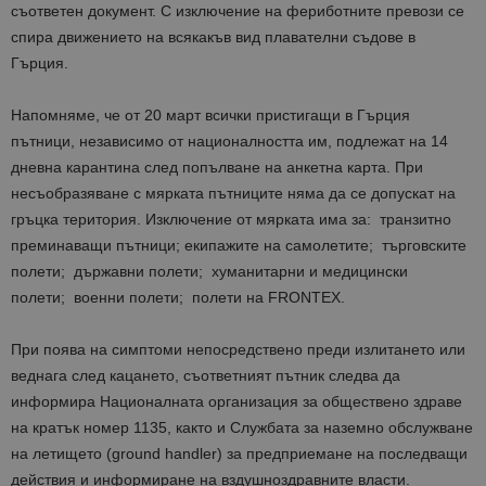
съответен документ. С изключение на фериботните превози се
спира движението на всякакъв вид плавателни съдове в
Гърция.
Напомняме, че от 20 март всички пристигащи в Гърция
пътници, независимо от националността им, подлежат на 14
дневна карантина след попълване на анкетна карта. При
несъобразяване с мярката пътниците няма да се допускат на
гръцка територия. Изключение от мярката има за: транзитно
преминаващи пътници; екипажите на самолетите; търговските
полети; държавни полети; хуманитарни и медицински
полети; военни полети; полети на FRONTEX.
При поява на симптоми непосредствено преди излитането или
веднага след кацането, съответният пътник следва да
информира Националната организация за обществено здраве
на кратък номер 1135, както и Службата за наземно обслужване
на летището (ground handler) за предприемане на последващи
действия и информиране на вздушноздравните власти.