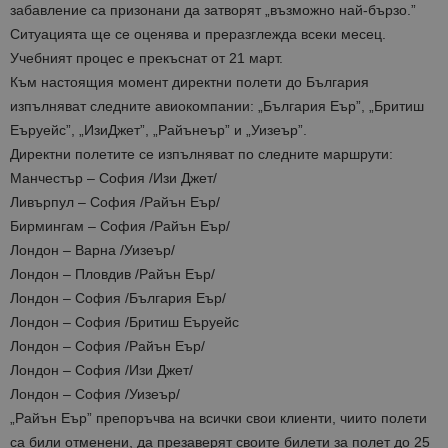
забавление са призонани да затворят „възможно най-бързо.”
Ситуацията ще се оценява и преразглежда всеки месец.
Учебният процес е прекъснат от 21 март.
Към настоящия момент директни полети до България
изпълняват следните авиокомпании: „България Еър”, „Бритиш
Еъруейс”, „ИзиДжет”, „Райънеър” и „Уизеър”.
Директни полетите се изпълняват по следните маршрути:
Манчестър – София /Изи Джет/
Ливърпул – София /Райън Еър/
Бирмингам – София /Райън Еър/
Лондон – Варна /Уизеър/
Лондон – Пловдив /Райън Еър/
Лондон – София /България Еър/
Лондон – София /Бритиш Еъруейс
Лондон – София /Райън Еър/
Лондон – София /Изи Джет/
Лондон – София /Уизеър/
„Райън Еър” препоръчва на всички свои клиенти, чиито полети
са били отменени, да презаверят своите билети за полет до 25