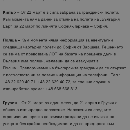
Кипър –
От 21 март е в сила забрана за граждански полети.
Към момента няма данни за отмяна на полета на „България
Еър” за 22 март по линията София-Ларнака – София.
Полша –
Към момента няма информация за евентуални
следващи чартърни полети до София от Варшава. Решението
се взима от превозвача ЛОТ на базата на преценка дали в
Бълария има поляци, желаещи да се евакуират в
Полша. Препоръчваме на българските граждани да се свържат
с посолството ни за повече информация на телефони: Тел.:
+48 22 629 40 71; +48 22 629 40 72, за спешни случаи в
извънработно време: + 48 668 668 813.
Грузия
– От 21 март за един месец до 21 април в Грузия е
обявено извънредно положение. Наложени са следните
ограничения: призив до всички граждани да не излизат на
улицата без крайна необходимост и да се придържат към