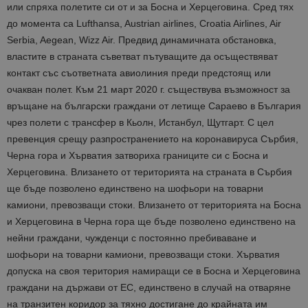
или спряха полетите си от и за Босна и Херцеговина. Сред тях
до момента са Lufthansa, Austrian airlines, Croatia Airlines, Air
Serbia, Aegean, Wizz Air. Предвид динамичната обстановка,
властите в страната съветват пътуващите да осъществяват
контакт със съответната авиолиния преди предстоящ или
очакван полет. Към 21 март 2020 г. съществува възможност за
връщане на български граждани от летище Сараево в България
чрез полети с трансфер в Кьолн, Истанбул, Щутгарт. С цел
превенция срещу разпространението на коронавируса Сърбия,
Черна гора и Хърватия затвориха границите си с Босна и
Херцеговина. Влизането от територията на страната в Сърбия
ще бъде позволено единствено на шофьори на товарни
камиони, превозващи стоки. Влизането от територията на Босна
и Херцеговина в Черна гора ще бъде позволено единствено на
нейни граждани, чужденци с постоянно пребиваване и
шофьори на товарни камиони, превозващи стоки. Хърватия
допуска на своя територия намиращи се в Босна и Херцеговина
граждани на държави от ЕС, единствено в случай на отваряне
на транзитен коридор за тяхно достигане до крайната им