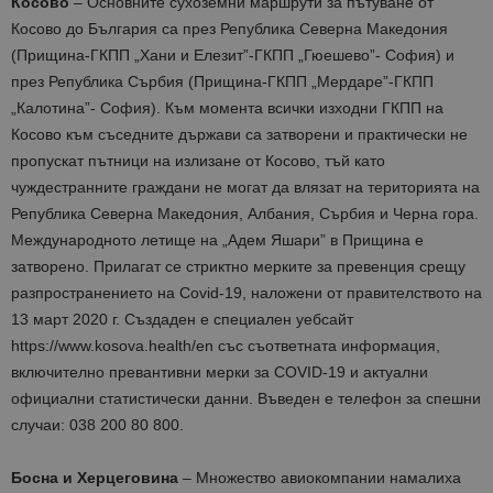
Косово
– Основните сухоземни маршрути за пътуване от
Косово до България са през Република Северна Македония
(Прищина-ГКПП „Хани и Елезит”-ГКПП „Гюешево”- София) и
през Република Сърбия (Прищина-ГКПП „Мердаре”-ГКПП
„Калотина”- София). Към момента всички изходни ГКПП на
Косово към съседните държави са затворени и практически не
пропускат пътници на излизане от Косово, тъй като
чуждестранните граждани не могат да влязат на територията на
Република Северна Македония, Албания, Сърбия и Черна гора.
Международното летище на „Адем Яшари” в Прищина е
затворено. Прилагат се стриктно мерките за превенция срещу
разпространението на Covid-19, наложени от правителството на
13 март 2020 г. Създаден е специален уебсайт
https://www.kosova.health/en със съответната информация,
включително превантивни мерки за COVID-19 и актуални
официални статистически данни. Въведен е телефон за спешни
случаи: 038 200 80 800.
Босна и Херцеговина
– Множество авиокомпании намалиха