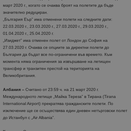
март 2020 г., когато се очаква броят на полетите да бъде
значително редуциран.
„България Еър” има отменени полети на следните дати:
22.03.2020 г., 23.03.2020 г., 27.03.2020 г., 29.03.2020 г.,
01.04.2020 г., 25.04.2020 г.
„Изиджет” има отменен полет от Лондон до София на
27.03.2020 г. Очаква се опциите за директни полети до
България да бъдат все по-ограничени във времето. Към
момента няма ограничения за извършване на летищен
трансфер и транзитен престой на територията на
Великобритания.
Албания –
Считано от 23:59 ч. на 21 март 2020 г.
Международното летище „Майка Тереза” в Тирана (Tirana
International Airport) прекратява гражданските полети. По
изключение ще се осъществява един дневен нетърговски полет
до Истанбул с „Air Albania”.