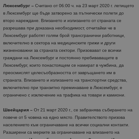
Люксембург –
Считано от 06:00 ч. на 23 март 2020 г. летището
в Люксембург ще бъде затворено за пътнически полети до
второ нареждане. Влизането и излизането от страната се
разрешава при доказана необходимост, отчитайки че в
Люксембург работят голям брой трансгранични работници,
включително в сектора на медицинските грижи и други
жизненоважни за страната сектори. Призовават се всички
граждани на Люксембург и постоянно пребиваващите в
Люксембург, които понастоящем се намират в чужбина, да
преосмислят целесъобразността от завръщането им в
страната. Влизането и излизането на транспортни средства,
включително при транзитно преминаване в Люксембург, е
ограничено с изключение на трафика на товари и камиони.
Швейцария –
От 21 март 2020 г., се забранява събирането на
повече от 5 човека на едно място. Правителството призова
населението към ограничаване на всички социални контакти.
Разширени са мерките за ограничаване на влизането на