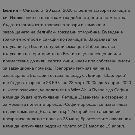
Белгия –
Считано от 20 март 2020 г., Белгия затвори границите
си. Изключение се прави само за дейности, които не могат да
бъдат отлагани като трафик на товари и камиони и
завръщането на белгийски граждани от чужбина. Въведен е
граничен контрол и санкции по границите. Забраняват се
пътувания до Белгия с туристическа цел. Забраняват се
пътувания на територията на Белгия с цел посещение или
преместване до вили, селски къщи, наети или собствени имоти
за ваканционна почивка. Препоръчителният начин за
завръщане в България остава по въздух. Летище „Шарлероа”
ще бъде затворено в 23.59 ч. на 23 март 2020г. до 5 април 2020
г., което означава, че полетите на Wizz Air и Ryanair до София
няма да бъдат изпълнявани. Летище „Завентем” е отворено и
за момента полетите Брюксел-София-Брюксел се изпълняват
от авиокомпания „България еър”. Австрийските авиолинии
прекратиха полетите поне до 28 март, Брюкселските авиолинии
няма да изпълняват редовни полети от 21 март до 19 април.