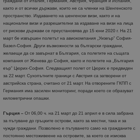
граждани от Италия, Германия, Австрия, Франция и Испания,
както и от всички държави, които не са членки на Шенгенското
пространство. Издаването на шенгенски визи, както и на
национални визи и разрешителни за издаване на визи на лица
от рискови държави се преустановява до 15 юни 2020 г. На 21
март бе извършен полетът на авиокомпания „Уизеър” София-
Базел-София. Други възможности за български граждани,
желаещи да се завърнат в България, са полетите на същата
компания от Женева до София, както и полетите на „България
еър” Цюрих-София. Следващият полет от Цюрих е предвиден
за 22 март. Сухопътните граници с Австрия са затворени от
австрийска страна, считано от 21 март. На отворените ГКПП с
Германия има засилен мониторинг, поради което се образуват
километрични опашки.
Гърция –
От 06,00 ч. на 21 март до 21 април е в сила забрана
за пътуване до гръцките острови, както за местни, така и за
чужди граждани. Позволено е пътуването само на гражданите с
постоянно местоживеене на островите, за което се изисква