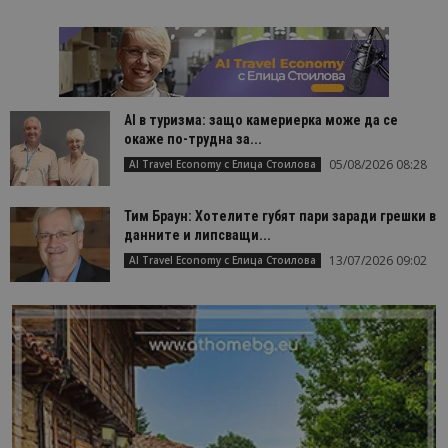
AI в туризма: защо камериерка може да се
окаже по-трудна за...
05/08/2026 08:28
AI Travel Economy с Елица Стоилова
Тим Браун: Хотелите губят пари заради грешки в
данните и липсващи...
13/07/2026 09:02
AI Travel Economy с Елица Стоилова