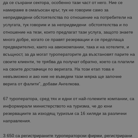
да се съхрани сектора, особенно тази част от него. Ние се
намираме в омагьосан кръг, тук не говорим само за
непридвидени обстоятелства по отношение на потребители на
услугата, тук говорим и за непридвидени обстоятелства и по
отношение на тези, които предлагат тази услуга, защото знаете
много добре, когато се правят резервации и се предплаща
предварително, както на авиокомпании, така и на хотелите, и
всъщност, за да могат туроператорите да възстановят парите на
своите клиенти, те трябва да получат обратно, което са платили
на своите доставчици по веригата. На този етап това е
невъзможно и ако ние не въведем тази мярка ще започне
верига от фалити”, добави Ангелкова.
67 туроператора, сред тях и едни от най-големите компании, са
информирали министерството на туризма, че до юни
резервациите за изходящ туризъм са 16 хиляди за различни
направления.
3 650 са регистрираните туроператорски фирми, регистрирани