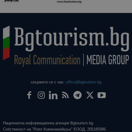
свържете се с нас:
office@bgtourism.bg
Национална информационна агенция Bgtourism.bg
Собственост на "Роял Комюникейшън" ЕООД, 205185996.