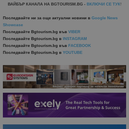
ВАЙБЪР КАНАЛА НА BGTOURISM.BG -
ВКЛЮЧИ СЕ ТУК
!
Последвайте ни за още актуални новини
в
Google News
Showcase
Последвайте
Bgtourism.bg във
VIBER
Последвайте
Bgtourism.bg в
INSTAGRAM
Последвайте
Bgtourism.bg във
FACEBOOK
Последвайте
Bgtourism.bg в
YOUTUBE