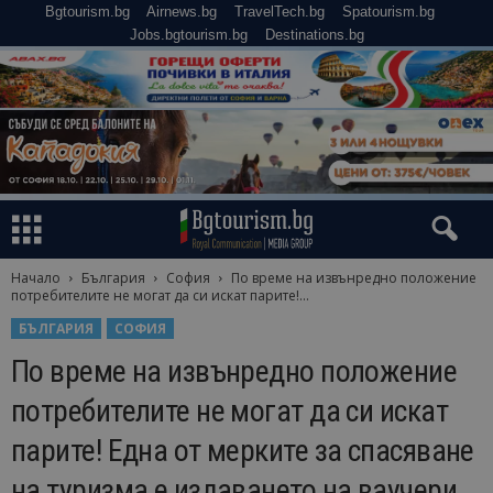
Bgtourism.bg
Airnews.bg
TravelTech.bg
Spatourism.bg
Jobs.bgtourism.bg
Destinations.bg
Начало
България
София
По време на извънредно положение
потребителите не могат да си искат парите!...
БЪЛГАРИЯ
СОФИЯ
По време на извънредно положение
потребителите не могат да си искат
парите! Една от мерките за спасяване
на туризма е издаването на ваучери