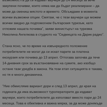
възможността да се издават ваучери до 24 месеца за вече
закупени почивки, които няма как да бъдат реализирани – да
може да смениш мястото и времето. Обсъждаме в момента
всички възможни опции. Смятам, че с тези ваучери ще можем
всички заедно да подпомогнем българския туризъм, като
отложим нашата почивка”, заяви министърът на туризма
Николина Ангелкова в студиото на “Седмицата на Дарик радио”.
Стана ясно, че по време на извънредното положение
потребителите не могат да си искат парите за платена
екскурзия или почивка до 13 април. Оттогава започва да тече
14-дневния срок за възстановяване на сумите, ако изобщо
остане тази уредба в закона. На този етап ситуацията е такава,
но тя е много динамична.
“Ние обмисляме вариант дори и след 13 април, до края на
годината да има възможност туроператорите да издават
ваучери, които потребителите да използват вместо пари до 24
месеца. Това е обективна и важна мярка, за да може донякъде