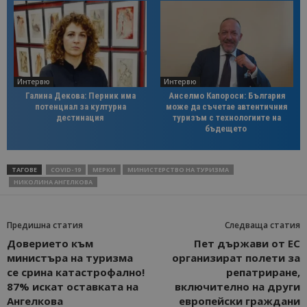
Интервю
Интервю
Галина Декова: Перник има
Анселмо Капороси: България
потенциал за културна
може да съчетае автентичния
дестинация
туризъм с технологиите на
бъдещето
ТАГОВЕ
COVID-19
МЕРКИ
МИНИСТЕРСТВО НА ТУРИЗМА
НИКОЛИНА АНГЕЛКОВА
Предишна статия
Следваща статия
Доверието към
Пет държави от ЕС
министъра на туризма
организират полети за
се срина катастрофално!
репатриране,
87% искат оставката на
включително на други
Ангелкова
европейски граждани