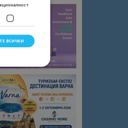
кционалност
ТЕ ВСИЧКИ
елско влизане и
тки.
омните съгласието
квитки на сайта.