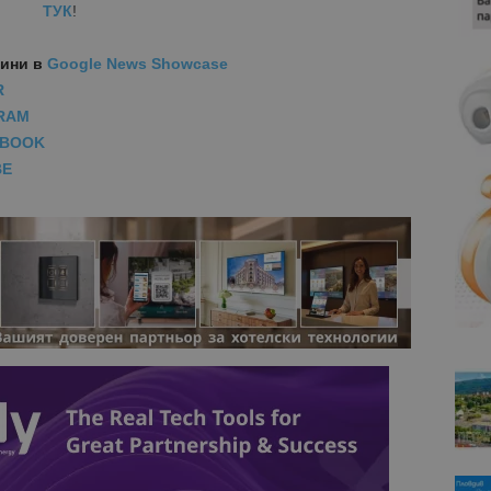
ТУК
!
вини
в
Google News Showcase
R
RAM
EBOOK
BE