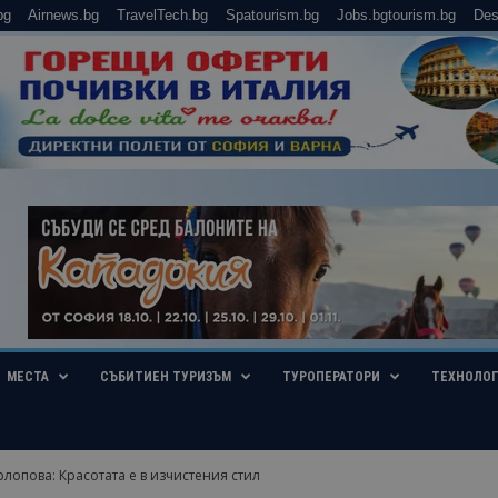
bg
Airnews.bg
TravelTech.bg
Spatourism.bg
Jobs.bgtourism.bg
Des
МЕСТА
СЪБИТИЕН ТУРИЗЪМ
ТУРОПЕРАТОРИ
ТЕХНОЛО
опова: Красотата е в изчистения стил