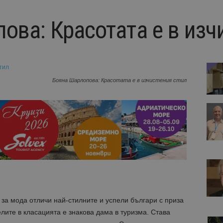
ова: Красотата е в изч
Бояна Шарлопова: Красотата е в изчистения стил
за мода отличи най-стилните и успели българи с приза
ите в класацията е знакова дама в туризма. Става