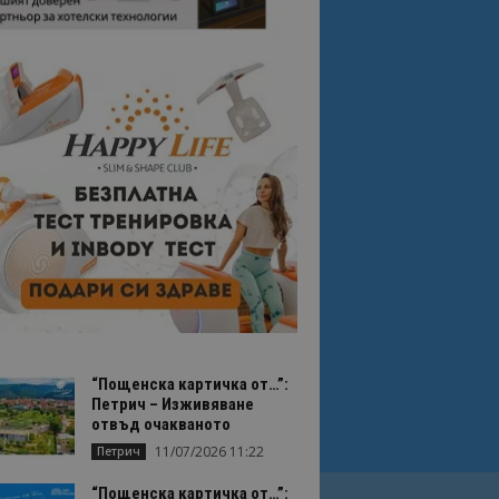
“Пощенска картичка от…”:
Петрич – Изживяване
отвъд очакваното
11/07/2026 11:22
Петрич
“Пощенска картичка от…”: