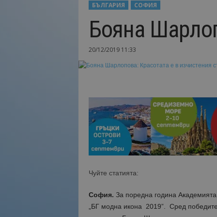
БЪЛГАРИЯ
СОФИЯ
Н
Бояна Шарлоп
а
й
-
20/12/2019 11:33
в
а
ж
н
о
т
о
о
т
т
у
р
и
Чуйте статията:
з
м
София.
За поредна година Академията 
а
„БГ модна икона 2019”. Сред победител
!