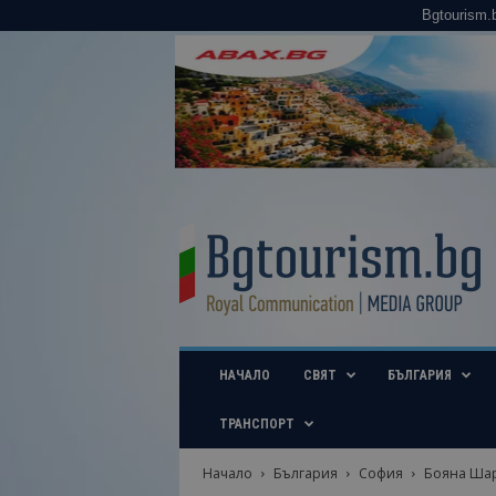
Bgtourism.
B
g
t
o
u
r
i
НАЧАЛО
СВЯТ
БЪЛГАРИЯ
s
m
.
ТРАНСПОРТ
b
g
Начало
България
София
Бояна Шарл
–