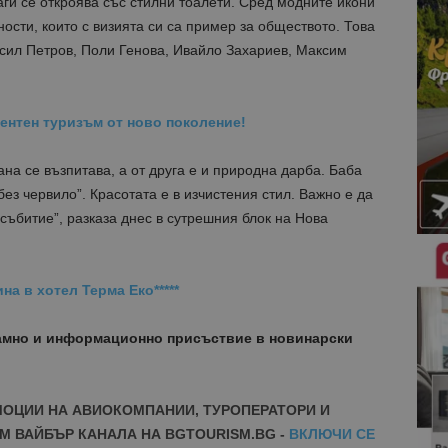
ги се откроява със стилни тоалети. Сред модните икони
ности, които с визията си са пример за обществото. Това
асил Петров, Поли Генова, Ивайло Захариев, Максим
ентен туризъм от ново поколение!
ана се възпитава, а от друга е и природна дарба. Баба
без червило”. Красотата е в изчистения стил. Важно е да
ъбитие”, разказа днес в сутрешния блок на Нова
на в хотел Терма Еко*****
амно и информационно присъствие в новинарски
МОЦИИ НА АВИОКОМПАНИИ, ТУРОПЕРАТОРИ И
М ВАЙБЪР КАНАЛА НА BGTOURISM.BG -
ВКЛЮЧИ СЕ