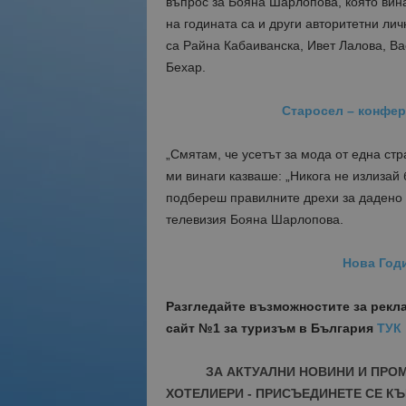
въпрос за Бояна Шарлопова, която вина
на годината са и други авторитетни лич
са Райна Кабаиванска, Ивет Лалова, В
Бехар.
Старосел – конфер
„Смятам, че усетът за мода от една стр
ми винаги казваше: „Никога не излизай 
подбереш правилните дрехи за дадено с
телевизия Бояна Шарлопова.
Нова Годи
Разгледайте възможностите за рекл
сайт №1 за туризъм в България
ТУК
ЗА АКТУАЛНИ НОВИНИ И ПРО
ХОТЕЛИЕРИ - ПРИСЪЕДИНЕТЕ СЕ КЪ