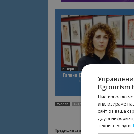
Интервю
Галина Декова: Перник има поте
Управлени
за културна дестинация
Bgtourism.
Ние използваме 
анализираме на
ТАГОВЕ
АКАДЕМИЯТА ЗА МОДА
БОЯНА ШАРЛ
сайт от ваша ст
друга информаци
техните услуги.
Предишна статия