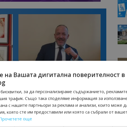
Интервю
нциал
Анселмо Капороси: България може да
е на Вашата дигитална поверителност в
съчетае автентичния туризъм с
bg
технологиите на бъдещето
бисквитки, за да персонализираме съдържанието, рекламите
шия трафик. Също така споделяме информация за използван
ОПОВА
МОДНИ ИКОНИ
рана с нашите партньори за реклама и анализи, които може д
я, която сте им предоставили или която са събрали от ваше
Прочетете още
Следваща статия