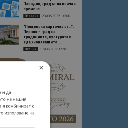
Пловдив, градът на всички
времена
23/06/2026 10:00
Пловдив
“Пощенска картичка от…”:
Перник – град на
традициите, културата и
вдъхновяващите...
17/06/2026 09:01
Перник
×
 и да
ето на нашия
а я комбинират с
то използване на