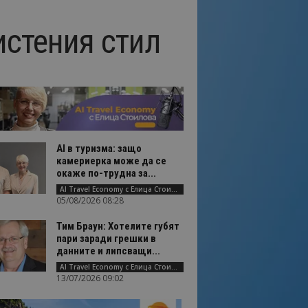
истения стил
AI в туризма: защо
камериерка може да се
окаже по-трудна за...
AI Travel Economy с Елица Стоилова
05/08/2026 08:28
Тим Браун: Хотелите губят
пари заради грешки в
данните и липсващи...
AI Travel Economy с Елица Стоилова
13/07/2026 09:02