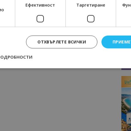
по
3,4 млрд. евро са приходите от
Ефективност
Таргетиране
Фун
мо
международен туризъм у нас за
о
периода януари-октомври 2019 г.
сма,
ОТХВЪРЛЕТЕ ВСИЧКИ
ПРИЕМЕ
ПОДРОБНОСТИ
Строго необходимо
Ефективност
Таргетиране
Функционалност
е бисквитки позволяват основната функционалност на уебсайта, като потребит
нта. Уебсайтът не може да се използва правилно без строго необходими бискви
Доставчик
/
Валиден
Описание
Домейн
до
epted
lisandraramos.com
7 дни
Тази бисквитка се използва, за да зап
bgtourism.bg
на потребителя за използването на бис