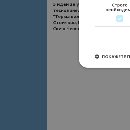
5 идеи за уикенда: С пара и дим 
Строго
необходи
теснолинейката, Руско парти в
“Терма вилидж”, Среща с Христ
Стоичков, Пътуващи коледни пи
Ски в Чепеларе
ПОКАЖЕТЕ 
Строго необходимит
управление на акау
Име
cookie_notice_acc