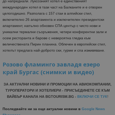
до напреднали. Луксозният хотел е единственият
международен хотел в тази част на Балканите и е отворен
целогодишно. Разполага с 157 стаи в алпийски стил,
включително 26 апартамента и изключителен президентски
апартамент, напълно обновен СПА център с чисто нови и
уникални термални съоръжения, четири конферентни зали и
осем ресторанта и барове с невероятна гледка към
величествената Пирин планина. Облечен в европейски стил,
хотелът предлага най-доброто ски, гурме и спа изживяване.
Розово фламинго завладя езеро
край Бургас (снимки и видео)
ЗА АКТУАЛНИ НОВИНИ И ПРОМОЦИИ НА АВИОКОМПАНИИ,
ТУРОПЕРАТОРИ И ХОТЕЛИЕРИ - ПРИСЪЕДИНЕТЕ СЕ КЪМ
ВАЙБЪР КАНАЛА НА BGTOURISM.BG -
ВКЛЮЧИ СЕ ТУК
!
Последвайте ни за още актуални новини
в
Google News