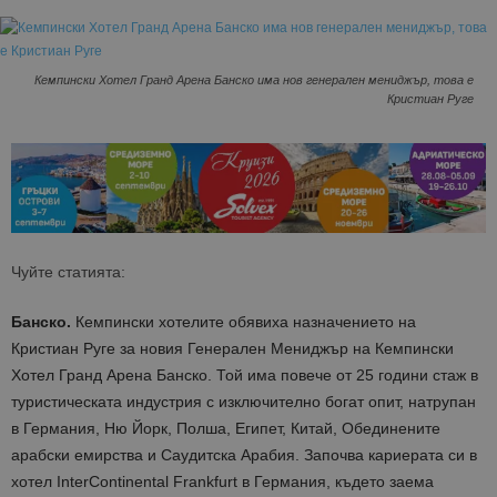
Кемпински Хотел Гранд Арена Банско има нов генерален мениджър, това е
Кристиан Руге
Чуйте статията:
Банско.
Кемпински хотелите обявиха назначението на
Кристиан Руге за новия Генерален Мениджър на Кемпински
Хотел Гранд Арена Банско. Той има повече от 25 години стаж в
туристическата индустрия с изключително богат опит, натрупан
в Германия, Ню Йорк, Полша, Египет, Китай, Обединените
арабски емирства и Саудитска Арабия. Започва кариерата си в
хотел InterContinental Frankfurt в Германия, където заема