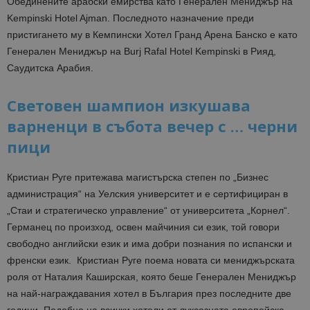
Обединените арабски емирства като Генерален Мениджър на
Kempinski Hotel Ajman. Последното назначение преди
пристигането му в Кемпински Хотел Гранд Арена Банско е като
Генерален Мениджър на Burj Rafal Hotel Kempinski в Рияд,
Саудитска Арабия.
Световен шампион изкушава
варненци в събота вечер с … черни
пици
Кристиан Руге притежава магистърска степен по „Бизнес
администрация“ на Уелския университет и е сертифициран в
„Стаи и стратегическо управление“ от университета „Корнел“.
Германец по произход, освен майчиния си език, той говори
свободно английски език и има добри познания по испански и
френски език. Кристиан Руге поема новата си мениджърската
роля от Наталия Каширская, която беше Генерален Мениджър
на най-награждавания хотел в България през последните две