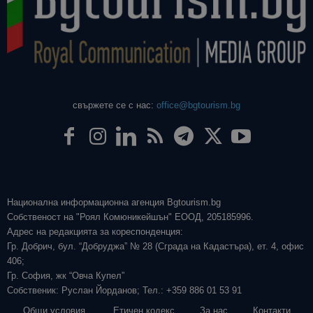
свържете се с нас:
office@bgtourism.bg
Национална информационна агенция Bgtourism.bg
Собственост на "Роял Комюникейшън" ЕООД, 205185996.
Адрес на редакцията за кореспонденция:
Гр. Добрич, бул. “Добруджа” № 28 (Сграда на Кадастъра), ет. 4, офис
406;
Гр. София, жк “Овча Купел”
Собственик: Руслан Йорданов; Тел.: +359 886 01 53 91
Общи условия
Етичен кодекс
За нас
Контакти