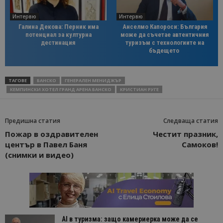
Интервю
Интервю
Галина Декова: Перник има
Анселмо Капороси: България
потенциал за културна
може да съчетае автентичния
дестинация
туризъм с технологиите на
бъдещето
ТАГОВЕ
БАНСКО
ГЕНЕРАЛЕН МЕНИДЖЪР
КЕМПИНСКИ ХОТЕЛ ГРАНД АРЕНА БАНСКО
КРИСТИАН РУГЕ
Предишна статия
Следваща статия
Пожар в оздравителен
Честит празник,
център в Павел Баня
Самоков!
(снимки и видео)
AI в туризма: защо камериерка може да се