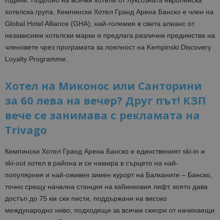
години. Подобно на всички хотели от луксозната европейска
хотелска група, Кемпински Хотел Гранд Арена Банско е член на
Global Hotel Alliance (GHA), най-големия в света алианс от
независими хотелски марки и предлага различни предимства на
членовете чрез програмата за лоялност на Kempinski Discovery
Loyalty Programme.
Хотел на Миконос или Санторини
за 60 лева на вечер? Друг път! КЗП
вече се занимава с рекламата на
Trivago
Кемпински Хотел Гранд Арена Банско е единственият ski-in и
ski-out хотел в района и се намира в сърцето на най-
популярния и най-оживен зимен курорт на Балканите – Банско,
точно срещу начална станция на кабинковия лифт, която дава
достъп до 75 км ски писти, поддържани на високо
международно ниво, подходящи за всички скиори от начинаещи