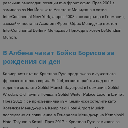
различни ръководни позиции във фронт офис. През 2001 г.
заминава за Ню Йорк като Асистент Мениджър в хотел
InterContinental New York, а през 2003 г. се завръща в Германия,
заемайки поста на Асистент Фронт Офис Мениджър в хотел
InterContinental Berlin и Мениджър Приходи в хотел LeMeridien
Munich.
В Албена чакат Бойко Борисов за
рождения си ден
Кариерният път на Кристиан Руге продължава с луксозната
френска хотелска верига Sofitel, за която работи над осем
години в хотелите Sofitel Munich Bayerpost в Германия, Sofitel
Wroclaw Old Town в Полша и Sofitel Winter Palace Luxor в Египет.
През 2012 г. се присъединява към Кемпински хотелите като
Хотелски Мениджър на Kempinski Hotel Airport Munich,
последвано от повишение в Генерален Мениджър на Kempinski
Hotel Taiyuan в Китай. През 2017 г. Кристиан Руге заминава за