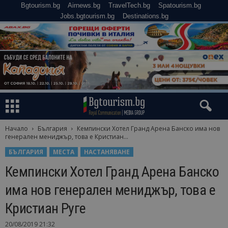
Bgtourism.bg
Airnews.bg
TravelTech.bg
Spatourism.bg
Jobs.bgtourism.bg
Destinations.bg
Начало
България
Кемпински Хотел Гранд Арена Банско има нов
генерален мениджър, това е Кристиан...
БЪЛГАРИЯ
МЕСТА
НАСТАНЯВАНЕ
Кемпински Хотел Гранд Арена Банско
има нов генерален мениджър, това е
Кристиан Руге
20/08/2019 21:32