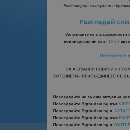
достоверна и актуална информа
Разгледай спи
Запознайте се с възможностит
новинарския ни сайт
ТУК
– авто
Най-важните н
ЗА АКТУАЛНИ НОВИНИ И ПРО
ХОТЕЛИЕРИ - ПРИСЪЕДИНЕТЕ СЕ КЪ
Последвайте ни за още актуални но
Последвайте
Bgtourism.bg във
VIBE
Последвайте
Bgtourism.bg в
INSTAG
Последвайте
Bgtourism.bg във
FAC
Последвайте
Bgtourism.bg в
YOUTU