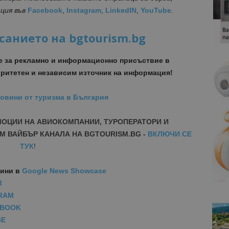
ция във
Facebook
,
Instagram
,
LinkedIN
,
YouTube
.
санието на bgtourism.bg
е за рекламно и информационно присъствие в
ритетен и независим източник на информация!
овини от туризма в България
МОЦИИ НА АВИОКОМПАНИИ, ТУРОПЕРАТОРИ И
М ВАЙБЪР КАНАЛА НА BGTOURISM.BG -
ВКЛЮЧИ СЕ
ТУК
!
вини
в
Google News Showcase
R
RAM
EBOOK
BE