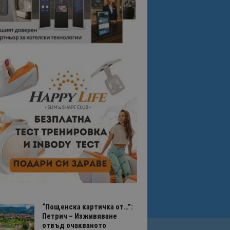
“Пощенска картичка от…”:
Петрич – Изживяване
отвъд очакваното