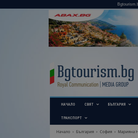
Bgtourism.
B
g
t
o
u
r
i
НАЧАЛО
СВЯТ
БЪЛГАРИЯ
s
m
.
ТРАНСПОРТ
b
g
Начало
България
София
Марияна Н
–