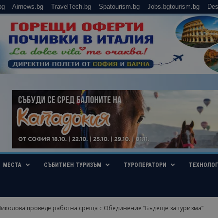
bg
Airnews.bg
TravelTech.bg
Spatourism.bg
Jobs.bgtourism.bg
Des
МЕСТА
СЪБИТИЕН ТУРИЗЪМ
ТУРОПЕРАТОРИ
ТЕХНОЛО
иколова проведе работна среща с Обединение “Бъдеще за туризма”