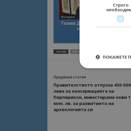
Строго
необходи
Интервю
Галина Декова: Перник има поте
за културна дестинация
ТАГОВЕ
МАРИЯНА НИКОЛОВА
ОБЕДИНЕНИЕ „
ПОКАЖЕТЕ 
Предишна статия
Правителството отпусна 450 000
лева за консервацията на
Строго необходимит
управление на акау
Перперикон, инвестираме нови 1
млн. лв. за развитието на
Име
археологията си
cookie_notice_acc