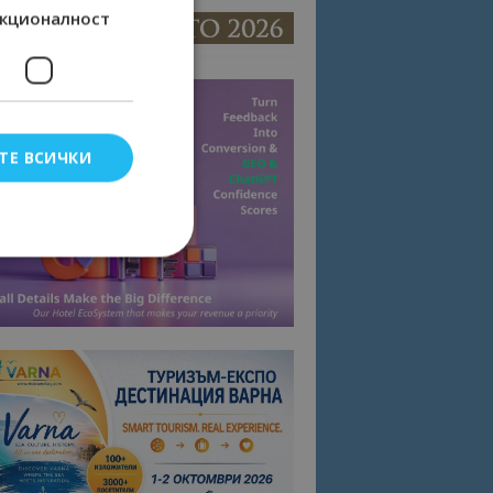
кционалност
ТЕ ВСИЧКИ
елско влизане и
тки.
омните съгласието
квитки на сайта.