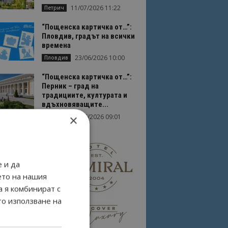
11/07/2026 11:22
Петрич
“Пощенска картичка от…”:
Пловдив, градът на всички
времена
23/06/2026 10:00
Пловдив
“Пощенска картичка от…”:
Перник – град на
традициите, културата и
вдъхновяващите...
×
17/06/2026 09:01
Перник
 и да
ето на нашия
а я комбинират с
то използване на