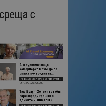
среща с
AI в туризма: защо
камериерка може да се
окаже по-трудна за...
AI Travel Economy с Елица Стоилова
05/08/2026 08:28
Тим Браун: Хотелите губят
пари заради грешки в
данните и липсващи...
AI Travel Economy с Елица Стоилова