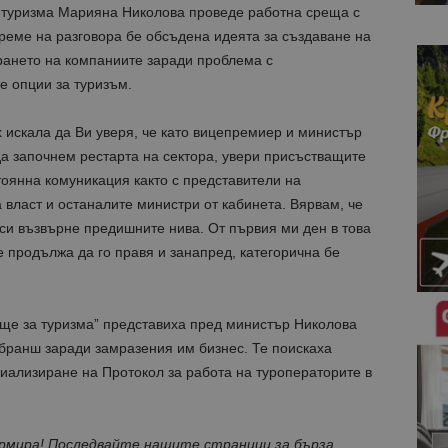
туризма Марияна Николова проведе работна среща с
реме на разговора бе обсъдена идеята за създаване на
ането на компаниите заради проблема с
е опции за туризъм.
 искала да Ви уверя, че като вицепремиер и министър
да започнем рестарта на сектора, увери присъстващите
тоянна комуникация както с представители на
а власт и останалите министри от кабинета. Вярвам, че
 си възвърне предишните нива. От първия ми ден в това
е продължа да го правя и занапред, категорична бе
ще за туризма” представиха пред министър Николова
 бранш заради замразения им бизнес. Те поискаха
иализиране на Протокол за работа на туроператорите в
ормира! Последвайте нашите страници за бърза,