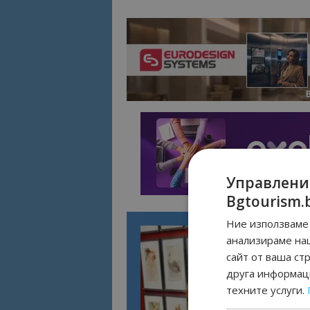
Управлени
Bgtourism.
Ние използваме 
анализираме на
сайт от ваша ст
друга информаци
техните услуги.