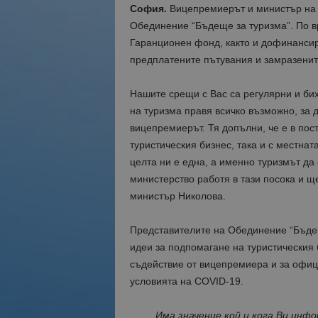
София.
Вицепремиерът и министър на 
Обединение “Бъдеще за туризма”. По в
Гаранционен фонд, както и дофинансир
предплатените пътувания и замразенит
Нашите срещи с Вас са регулярни и бих
на туризма правя всичко възможно, за 
вицепремиерът. Тя допълни, че е в пос
туристическия бизнес, така и с местнат
целта ни е една, а именно туризмът да
министерство работя в тази посока и щ
министър Николова.
Представителите на Обединение “Бъде
идеи за подпомагане на туристическия
съдействие от вицепремиера и за офиц
условията на COVID-19.
Има значение кой и кога Ви инф