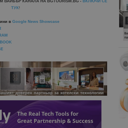
М ВАЙБЪР КАНАЛА НА BGTOURISM.BG -
ВКЛЮЧИ СЕ
ТУК
!
вини
в
Google News Showcase
R
RAM
EBOOK
BE