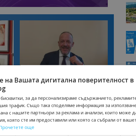
Интервю
е на Вашата дигитална поверителност в
нциал
Анселмо Капороси: България може да
bg
съчетае автентичния туризъм с
технологиите на бъдещето
бисквитки, за да персонализираме съдържанието, рекламите
шия трафик. Също така споделяме информация за използван
ЕЗ ТУР БЪЛГАРИЯ
ТУРИСТИ
ЧАРТЪРИ
рана с нашите партньори за реклама и анализи, които може д
я, която сте им предоставили или която са събрали от ваше
Прочетете още