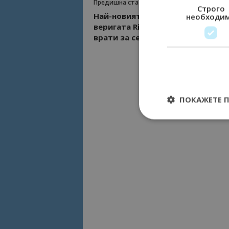
Предишна статия
Строго
Най-новият петзвезден хотел о
необходи
веригата Riu в България отваря
врати за сезон 2020 на 2 юли
ПОКАЖЕТЕ 
Строго необходимит
управление на акау
Име
cookie_notice_acc