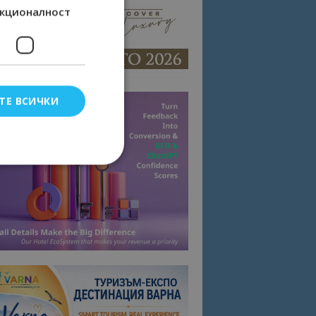
кционалност
ТЕ ВСИЧКИ
елско влизане и
тки.
омните съгласието
квитки на сайта.