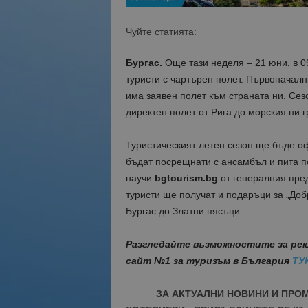
Чуйте статията:
Бургас.
Още тази неделя – 21 юни, в 09
туристи с чартърен полет. Първоначалн
има заявен полет към страната ни. Сезо
директен полет от Рига до морския ни г
Туристическият летен сезон ще бъде оф
бъдат посрещнати с ансамбъл и пита по
научи
bgtourism.bg
от генералния пред
туристи ще получат и подаръци за „Доб
Бургас до Златни пясъци.
Разгледайте възможностите за рек
сайт №1 за туризъм в България
ТУ
ЗА АКТУАЛНИ НОВИНИ И ПРО