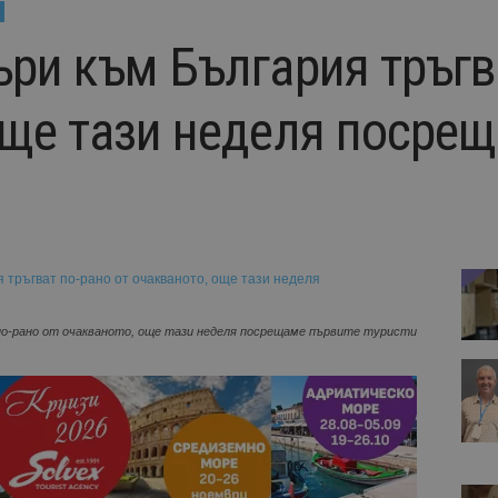
ъри към България тръгв
още тази неделя посре
о-рано от очакваното, още тази неделя посрещаме първите туристи