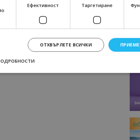
Следваща статия
Ефективност
Таргетиране
Фун
т
Полетите между София и Бургас ще
мо
бъдат възстановени от 29 юни
ОТХВЪРЛЕТЕ ВСИЧКИ
ПРИЕМЕ
ПОДРОБНОСТИ
Строго необходимо
Ефективност
Таргетиране
Функционалност
е бисквитки позволяват основната функционалност на уебсайта, като потребит
нта. Уебсайтът не може да се използва правилно без строго необходими бискви
Доставчик
/
Валиден
Описание
Домейн
до
epted
lisandraramos.com
7 дни
Тази бисквитка се използва, за да зап
bgtourism.bg
на потребителя за използването на бис