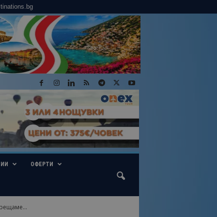
tinations.bg
ГИИ
ОФЕРТИ
рещаме...