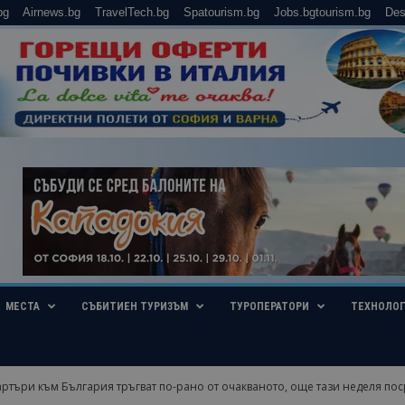
bg
Airnews.bg
TravelTech.bg
Spatourism.bg
Jobs.bgtourism.bg
Des
МЕСТА
СЪБИТИЕН ТУРИЗЪМ
ТУРОПЕРАТОРИ
ТЕХНОЛО
ртъри към България тръгват по-рано от очакваното, още тази неделя пос