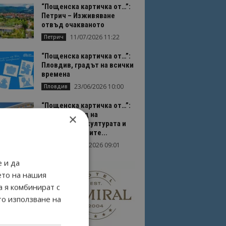
“Пощенска картичка от…”:
Петрич – Изживяване
отвъд очакваното
11/07/2026 11:22
Петрич
“Пощенска картичка от…”:
Пловдив, градът на всички
времена
23/06/2026 10:00
Пловдив
“Пощенска картичка от…”:
Перник – град на
×
традициите, културата и
вдъхновяващите...
17/06/2026 09:01
Перник
 и да
ето на нашия
а я комбинират с
то използване на