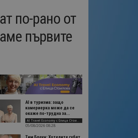
ат по-рано от
щаме първите
AI в туризма: защо
камериерка може да се
окаже по-трудна за...
AI Travel Economy с Елица Стоилова
05/08/2026 08:28
Тим Браун: Хотелите губят