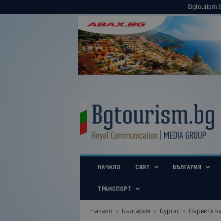
Bgtourism.
B
g
t
o
u
r
i
НАЧАЛО
СВЯТ
БЪЛГАРИЯ
s
m
.
ТРАНСПОРТ
b
g
Начало
България
Бургас
Първите ча
–