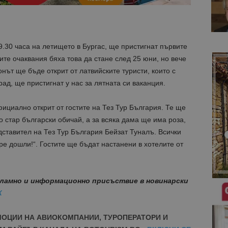
.30 часа на летището в Бургас, ще пристигнат първите
ите очаквания бяха това да стане след 25 юни, но вече
нът ще бъде открит от латвийските туристи, които с
рад, ще пристигнат у нас за лятната си ваканция.
ициално открит от гостите на Тез Тур България. Те ще
 стар български обичай, а за всяка дама ще има роза,
ставител на Тез Тур България Бейзат Туналъ. Всички
ре дошли!“. Гостите ще бъдат настанени в хотелите от
ламно и информационно присъствие в новинарски
К
МОЦИИ НА АВИОКОМПАНИИ, ТУРОПЕРАТОРИ И