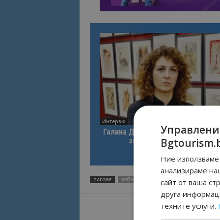
Интервю
Управлени
Галина Декова: Перник има поте
Bgtourism.
за културна дестинация
Ние използваме 
анализираме на
ТАГОВЕ
БЕЙЗАТ ТУНАЛЪ
ЛЕТИЩЕ БУРГАС
Т
сайт от ваша ст
друга информаци
техните услуги.