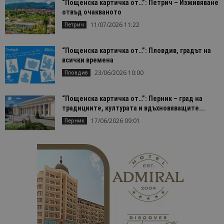
Строго необходимо
Ефективност
“Пощенска картичка от…”: Петрич – Изживяване
отвъд очакваното
Таргетиране
Функционалност
11/07/2026 11:22
Петрич
Строго необходимите бисквитки позволяват
основната функционалност на уебсайта, като
потребителско влизане и управление на
“Пощенска картичка от…”: Пловдив, градът на
акаунта. Уебсайтът не може да се използва
всички времена
правилно без строго необходими бисквитки.
23/06/2026 10:00
Пловдив
Доставчик
/
Валиден
Име
Оп
Домейн
до
“Пощенска картичка от…”: Перник – град на
cookie_notice_accepted
lisandraramos.com
7 дни
Таз
традициите, културата и вдъхновяващите...
bgtourism.bg
бис
изп
17/06/2026 09:01
Перник
да 
съг
на
пот
за
изп
на 
на 