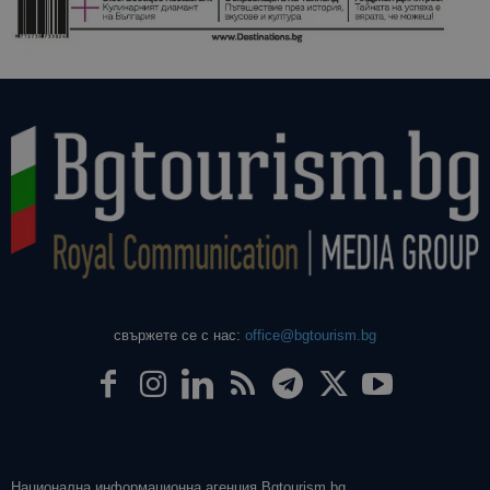
свържете се с нас:
office@bgtourism.bg
Национална информационна агенция Bgtourism.bg