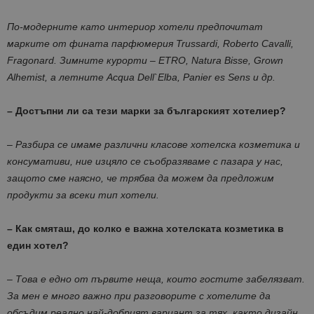
По-модерните като интериор хотели предпочитат
марките от фината парфюмерия Trussardi, Roberto Cavalli,
Fragonard. Зимните курорти –
ETRO, Natura Bisse, Grown
Alhemist, а летните Acqua Dell`Elba, Panier
es Sens и др.
– Достъпни ли са тези марки за българският хотелиер?
–
Разбира се имаме различни класове хотелска козметика и
консумативи, ние изцяло се съобразяваме с пазара у нас,
защото сме наясно, че трябва да можем да предложим
продукти за всеки тип хотели.
– Как смяташ, до колко е важна хотелската козметика в
един хотел?
–
Това е едно от първите неща, които гостите забелязват.
За мен е много важно при разговорите с хотелите да
обсъдим реално най-добрият вариант за тях, както дизайн,