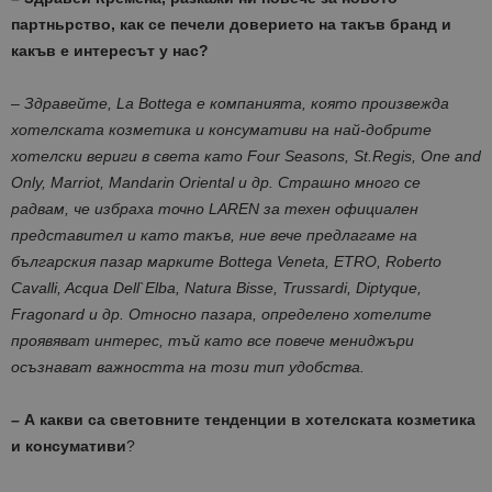
партньрство, как се печели доверието на такъв бранд и
какъв е интересът у нас?
–
Здравейте, La Bottega е компанията, която произвежда
хотелската козметика и консумативи на най-добрите
хотелски вериги в света като Four Seasons, St.Regis, One and
Only, Marriot, Mandarin Oriental и др. Страшно много се
радвам, че избраха точно LAREN за техен официален
представител и като такъв, ние вече предлагаме на
българския пазар марките Bottega Veneta, ETRO, Roberto
Cavalli, Acqua Dell`Elba, Natura Bisse, Trussardi, Diptyque,
Fragonard и др. Относно пазара, определено хотелите
проявяват интерес, тъй като все повече мениджъри
осъзнават важността на този тип удобства.
– А какви са световните тенденции в хотелската козметика
и консумативи
?