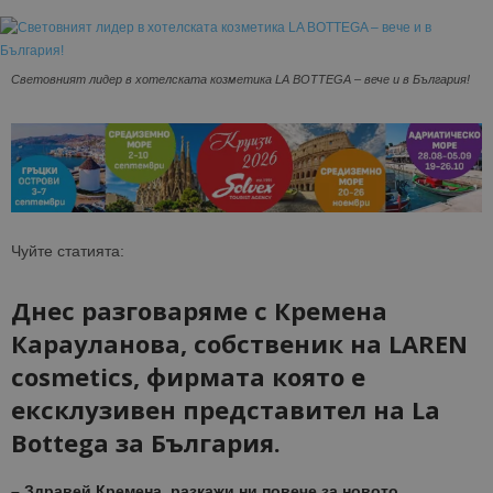
Световният лидер в хотелската козметика LA BOTTEGA – вече и в България!
Чуйте статията:
Днес разговаряме с Кремена
Карауланова, собственик на LAREN
cosmetics, фирмата която е
ексклузивен представител на La
Bottega за България.
– Здравей Кремена, разкажи ни повече за новото