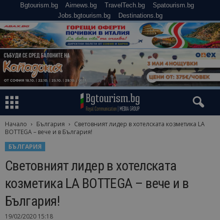
Bgtourism.bg
Airnews.bg
TravelTech.bg
Spatourism.bg
Jobs.bgtourism.bg
Destinations.bg
Начало
България
Световният лидер в хотелската козметика LA
BOTTEGA – вече и в България!
БЪЛГАРИЯ
Световният лидер в хотелската
козметика LA BOTTEGA – вече и в
България!
19/02/2020 15:18