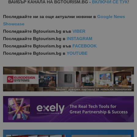
ВАЙБЪР КАНАЛА НА BGTOURISM.BG -
ВКЛЮЧИ СЕ ТУК
!
Последвайте ни за още актуални новини
в
Google News
Showcase
Последвайте
Bgtourism.bg във
VIBER
Последвайте
Bgtourism.bg в
INSTAGRAM
Последвайте
Bgtourism.bg във
FACEBOOK
Последвайте
Bgtourism.bg в
YOUTUBE