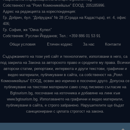
Собственост на "Роял Комюникейшън" ЕООД, 205185996.
Адрес на редакцията за кореспонденция:
Гр. Добрич, бул. “Добруджа” № 28 (Сграда на Кадастъра), ет. 4, офис
406;
Гр. София, жк “Овча Купел”
Собственик: Руслан Йорданов; Тел.: +359 886 01 53 91
Общи условия
Етичен кодекс
За нас
Контакти
Съдържанието на този уеб сайт и технологиите, използвани в него, са
под закрила на Закона за авторското право и сродните му права. Всички
авторски статии, репортажи, интервюта и други текстови, графични и
видео материали, публикувани в сайта, са собственост на „Роял
Комюникейшън“ ЕООД, освен ако изрично е посочено друго. Допуска се
публикуване на текстови материали само след писмено съгласие на
Bgtourism.bg, посочване на източника и добавяне на линк към
www.bgtourism.bg. Използването на графични и видео материали,
публикувани в сайта, е строго забранено. Нарушителите ще бъдат
санкционирани с цялата строгост на закона.