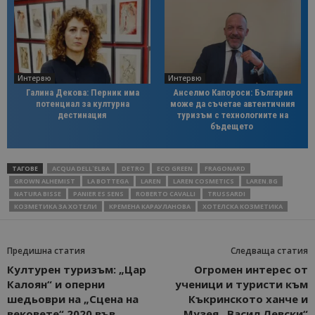
Интервю
Интервю
Галина Декова: Перник има
Анселмо Капороси: България
потенциал за културна
може да съчетае автентичния
дестинация
туризъм с технологиите на
бъдещето
ТАГОВЕ
ACQUA DELL`ELBA
DETRO
ECO GREEN
FRAGONARD
GROWN ALHEMIST
LA BOTTEGA
LAREN
LAREN COSMETICS
LAREN.BG
NATURA BISSE
PANIER ES SENS
ROBERTO CAVALLI
TRUSSARDI
КОЗМЕТИКА ЗА ХОТЕЛИ
КРЕМЕНА КАРАУЛАНОВА
ХОТЕЛСКА КОЗМЕТИКА
Предишна статия
Следваща статия
Културен туризъм: „Цар
Огромен интерес от
Калоян“ и оперни
ученици и туристи към
шедьоври на „Сцена на
Къкринското ханче и
вековете“ 2020 във
Музея „Васил Левски“