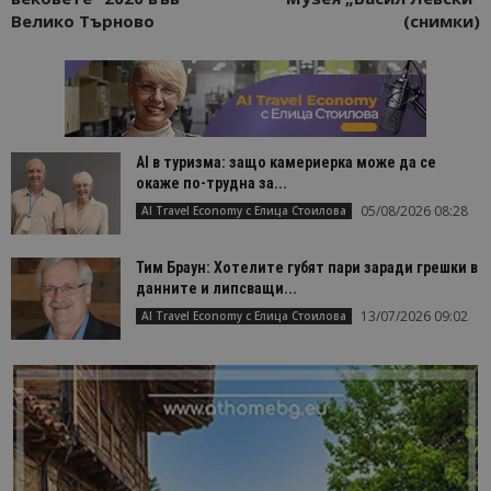
Велико Търново
(снимки)
AI в туризма: защо камериерка може да се
окаже по-трудна за...
05/08/2026 08:28
AI Travel Economy с Елица Стоилова
Тим Браун: Хотелите губят пари заради грешки в
данните и липсващи...
13/07/2026 09:02
AI Travel Economy с Елица Стоилова