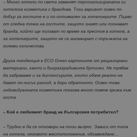
–
Много хотели по света заменят персонализираната си
хотелска козметика с брандова. Този вариант освен по-
добър за гостите е и по-оптимален за хотелиерите. Първо
от гледна точка на гостите, защото знаят или познават
бранда, който ще ползват по време на престоя в хотела, а
за хотелиерите, защото не се ангажират с поръчката на
големи количества.
Друга тенденция е ECO Green картоните от рециклирани
материали, както и биоразградимите бутилки. Не трябва
да забраваме и за диспенсърите, които обаче реално не
дават по-нисък разход, а дори обратното. Освен това
индивидуалната козметика показва много повече грижа към
госта.
– Кой е любимият бранд на българския потребител?
– Т
рудно е да се отговори на този въпрос. Зависи от типа
на хотела, неговото местоположение, обзавеждане…