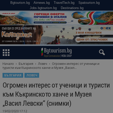
Bgtourism.bg
Airnews.bg
TravelTech.bg
Spatourism.bg
Jobs.bgtourism.bg
Destinations.bg
Начало
България
Ловеч
Огромен интерес от ученици и
туристи към Къкринското ханче и Музея „Васил...
БЪЛГАРИЯ
ЛОВЕЧ
Огромен интерес от ученици и туристи
към Къкринското ханче и Музея
„Васил Левски“ (снимки)
19/02/2020 17:12