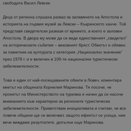
свободата Васил Левски.
Деца от региона слушаха разказ за залавянето на Апостола и
историята на първия музей за Левски – Къкринското ханче. Той
представя свидетелски разкази от времето, в което е заловен
Апостола. В двора му може да се види единственият „свидетел”
на историческите събития – вековният бряст. Обектът е обявен
за паметник на културата с категория „Национално значение”
през 1978 г. и е включен в 100-те национални туристически
забележителности.
Това е един от най-посещаваните обекти в Ловеч, коментира
кметът на общината Корнелия Маринова. Тя посочи, че
проектът на Министерството на туризма е начин да се насочи
вниманието към характерни за регионите туристически
забележителности. Приветствам инициативата и считам, че все
повече общини ще се включват, защото ефектът се усеща, ние
вече виждаме резултатите, допълни още Маринова.