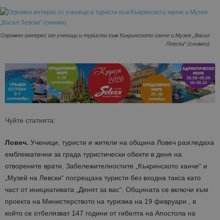
Огромен интерес от ученици и туристи към Къкринското ханче и Музея „Васил
Левски“ (снимки)
Чуйте статията:
Ловеч.
Ученици, туристи и жители на община Ловеч разгледаха
емблематични за града туристически обекти в деня на
отворените врати. Забележителностите „Къкринското ханче“ и
„Музей на Левски“ посрещаха туристи без входна такса като
част от инициативата „Денят за вас“. Общината се включи към
проекта на Министерството на туризма на 19 февруари , в
който се отбелязват 147 години от гибелта на Апостола на