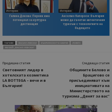
Интервю
Интервю
Галина Декова: Перник има
Анселмо Капороси: България
потенциал за културна
може да съчетае автентичния
дестинация
туризъм с технологиите на
бъдещето
ТАГОВЕ
ВАСИЛ ЛЕВСКИ
КЪКРИНСКОТО ХАНЧЕ
ЛОВЕЧ
МУЗЕЙ „ВАСИЛ ЛЕВСКИ“
Предишна статия
Следваща статия
Световният лидер в
Общините Белово и
хотелската козметика
Брацигово се
LA BOTTEGA – вече и в
присъединяват към
България!
инициативата на
Министерството на
туризма „Денят за вас“