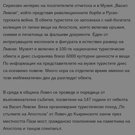
Сериозен интерес на посетителите отчетоха и в Музея „Васил
Левски“, който представя революционните борби и Руско-
турската война. В обекта туристите се запознаха с най-богатата
колекция от лични вещи на Апостола, която включва оръжия,
снимки и печатница за фалшиви документи. Един от
интригуващите експонати е фигурата в естествен размер на
Левски. Музеят e включен в 100-те национални туристически
обекта и днес съхранява близо 6000 културни ценности и вещи.
По информация на представителите на музея туристите днес
са осезаемо повече. Много хора са отделили време именно на
този емблематичен ден да разгледат обекта.
В сряда в община Ловеч се проведе и поредица от
възпоменателни събития, посветени на 147 години от гибелта
на Васил Левски. Бяха организирани туристически поход „По
стъпките на Апостола” от Ловеч до Къкринското ханче през
местността Пази мост, гражданско поклонение на паметника на
Апостола и танцов спектакъл.