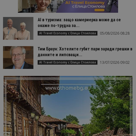
AI в туризма: защо камериерка може да се
окаже по-трудна за...
05/08/2026 08:28
AI Travel Economy с Елица Стоилова
Тим Браун: Хотелите губят пари заради грешки в
данните и липсващи...
13/07/2026 09:02
AI Travel Economy с Елица Стоилова