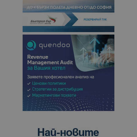
посетители
сесии и
кампании 
отчетите з
анализ на
сайтовете.