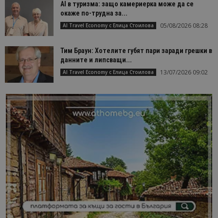
AI в туризма: защо камериерка може да се
окаже по-трудна за...
05/08/2026 08:28
AI Travel Economy с Елица Стоилова
Тим Браун: Хотелите губят пари заради грешки в
данните и липсващи...
13/07/2026 09:02
AI Travel Economy с Елица Стоилова