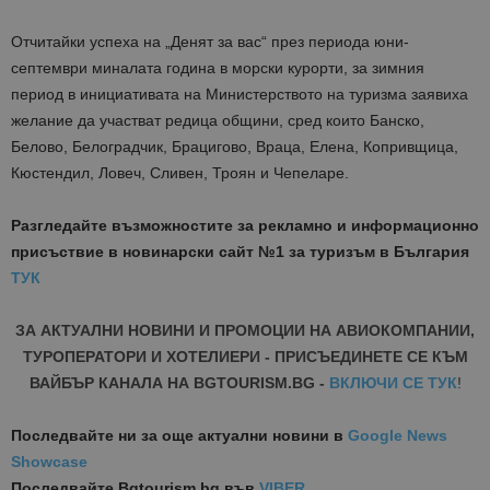
Отчитайки успеха на „Денят за вас“ през периода юни-
септември миналата година в морски курорти, за зимния
период в инициативата на Министерството на туризма заявиха
желание да участват редица общини, сред които Банско,
Белово, Белоградчик, Брацигово, Враца, Елена, Копривщица,
Кюстендил, Ловеч, Сливен, Троян и Чепеларе.
Разгледайте възможностите за рекламно и информационно
присъствие в новинарски сайт №1 за туризъм в България
ТУК
ЗА АКТУАЛНИ НОВИНИ И ПРОМОЦИИ НА АВИОКОМПАНИИ,
ТУРОПЕРАТОРИ И ХОТЕЛИЕРИ - ПРИСЪЕДИНЕТЕ СЕ КЪМ
ВАЙБЪР КАНАЛА НА BGTOURISM.BG -
ВКЛЮЧИ СЕ ТУК
!
Последвайте ни за още актуални новини
в
Google News
Showcase
Последвайте
Bgtourism.bg във
VIBER