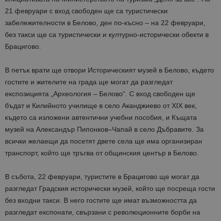
21 февруари с вход свободен ще са туристически
забележителности в Белово, ден по-късно – на 22 февруари,
без такси ще са туристически и културно-исторически обекти в
Брацигово.
В петък врати ще отвори Историческият музей в Белово, където
гостите и жителите на града ще могат да разгледат
експозицията „Археология – Белово“. С вход свободен ще
бъдат и Килийното училище в село Аканджиево от XIX век,
където са изложени автентични учебни пособия, и Къщата
музей на Александър Пипонков–Чапай в село Дъбравите. За
всички желаещи да посетят двете села ще има организиран
транспорт, който ще тръгва от общинския център в Белово.
В събота, 22 февруари, туристите в Брацигово ще могат да
разгледат Градския исторически музей, който ще посреща гости
без входни такси. В него гостите ще имат възможността да
разгледат експонати, свързани с революционните борби на