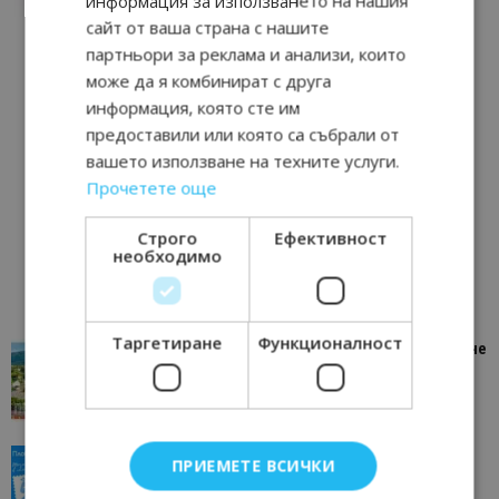
информация за използването на нашия
сайт от ваша страна с нашите
партньори за реклама и анализи, които
може да я комбинират с друга
информация, която сте им
предоставили или която са събрали от
вашето използване на техните услуги.
Прочетете още
Строго
Ефективност
необходимо
Таргетиране
Функционалност
“Пощенска картичка от…”: Петрич – Изживяване
отвъд очакваното
11/07/2026 11:22
Петрич
“Пощенска картичка от…”: Пловдив, градът на
ПРИЕМЕТЕ ВСИЧКИ
всички времена