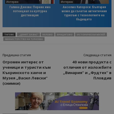
Интервю
Интервю
Галина Декова: Перник има
Анселмо Капороси: България
потенциал за културна
може да съчетае автентичния
дестинация
туризъм с технологиите на
бъдещето
ТАГОВЕ
„ДЕНЯТ ЗА ВАС“
БЕЛОВО
БРАЦИГОВО
ИСТОРИЧЕСКИ МУЗЕЙ
МИНИСТЕРСТВО НА ТУРИЗМА
Предишна статия
Следваща статия
Огромен интерес от
40 нови продукта с
ученици и туристи към
отличия от изложбите
Къкринското ханче и
„Винария“ и „Фудтех“ в
Музея „Васил Левски“
Пловдив
(снимки)