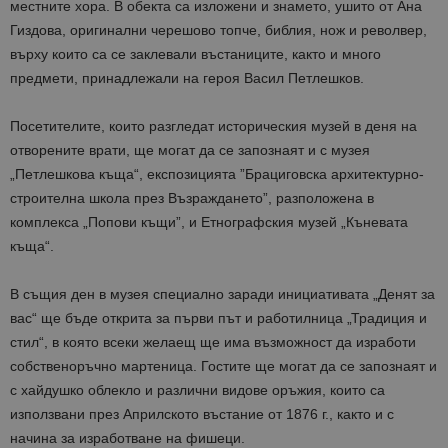
местните хора. В обекта са изложени и знамето, ушито от Ана
Гиздова, оригинални черешово топче, библия, нож и револвер,
върху които са се заклевали въстаниците, както и много
предмети, принадлежали на героя Васил Петлешков.
Посетителите, които разгледат историческия музей в деня на
отворените врати, ще могат да се запознаят и с музея
„Петлешкова къща“, експозицията ”Брациговска архитектурно-
строителна школа през Възраждането”, разположена в
комплекса „Попови къщи”, и Етнографския музей „Къневата
къща“.
В същия ден в музея специално заради инициативата „Денят за
вас“ ще бъде открита за първи път и работилница „Традиция и
стил“, в която всеки желаещ ще има възможност да изработи
собственоръчно мартеница. Гостите ще могат да се запознаят и
с хайдушко облекло и различни видове оръжия, които са
използвани през Априлското въстание от 1876 г., както и с
начина за изработване на фишеци.