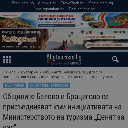
Bgtourism.bg
Airnews.bg
TravelTech.bg
Spatourism.bg
Jobs.bgtourism.bg
Destinations.bg
Начало
България
Общините Белово и Брацигово се
присъединяват към инициативата на Министерството на туризма...
БЪЛГАРИЯ
СЪБИТИЕН ТУРИЗЪМ
Общините Белово и Брацигово се
присъединяват към инициативата на
Министерството на туризма „Денят за
вас“