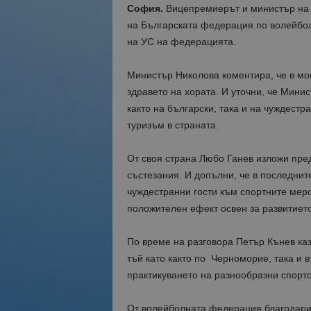
София.
Вицепремиерът и министър на 
на Българската федерация по волейбол
на УС на федерацията.
Министър Николова коментира, че в мо
здравето на хората. И уточни, че Мини
както на български, така и на чуждест
туризъм в страната.
От своя страна Любо Ганев изложи пр
състезания. И допълни, че в последнит
чуждестранни гости към спортните мер
положителен ефект освен за развитието 
По време на разговора Петър Кънев каз
тъй като както по Черноморие, така и 
практикуването на разнообразни спорто
От волейболната федерация благодарих