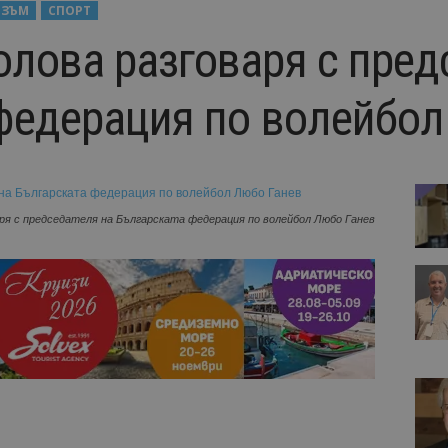
ИЗЪМ
СПОРТ
лова разговаря с пред
федерация по волейбол
ря с председателя на Българската федерация по волейбол Любо Ганев