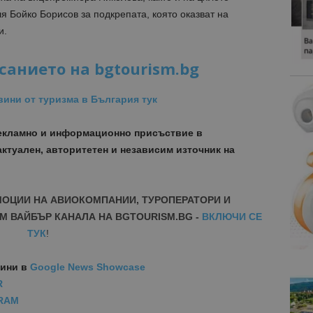
 Бойко Борисов за подкрепата, която оказват на
и.
санието на bgtourism.bg
вини от туризма в България тук
рекламно и информационно присъствие в
актуален, авторитетен и независим източник на
МОЦИИ НА АВИОКОМПАНИИ, ТУРОПЕРАТОРИ И
М ВАЙБЪР КАНАЛА НА BGTOURISM.BG -
ВКЛЮЧИ СЕ
ТУК
!
вини
в
Google News Showcase
R
RAM