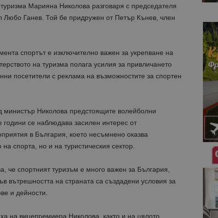
туризма Марияна Николова разговаря с председателя
 Любо Ганев. Той бе придружен от Петър Кънев, член
мента спортът е изключително важен за укрепване на
стерството на туризма полага усилия за привличането
ранни посетители с реклама на възможностите за спортен
ед министър Николова предстоящите волейболни
е години се наблюдава засилен интерес от
оприятия в България, което несъмнено оказва
на спорта, но и на туристическия сектор.
а, че спортният туризъм е много важен за България,
във вътрешността на страната са създадени условия за
ве и дейности.
а на вицепремиера Николова, както и на цялото