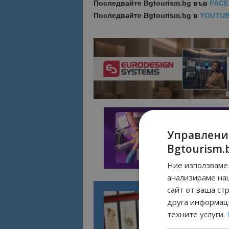
Последвайте
Bgtourism.bg във
FAC
Последвайте
Bgtourism.bg в
YOUTU
Управлени
Bgtourism.
Ние използваме 
анализираме на
сайт от ваша ст
друга информаци
техните услуги.