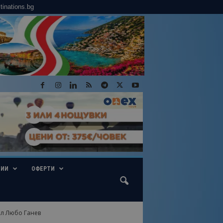
tinations.bg
ГИИ
ОФЕРТИ
ол Любо Ганев