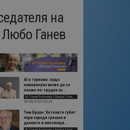
седателя на
 Любо Ганев
AI в туризма: защо
камериерка може да се
окаже по-трудна за...
AI Travel Economy с Елица Стоилова
05/08/2026 08:28
Тим Браун: Хотелите губят
пари заради грешки в
данните и липсващи...
AI Travel Economy с Елица Стоилова