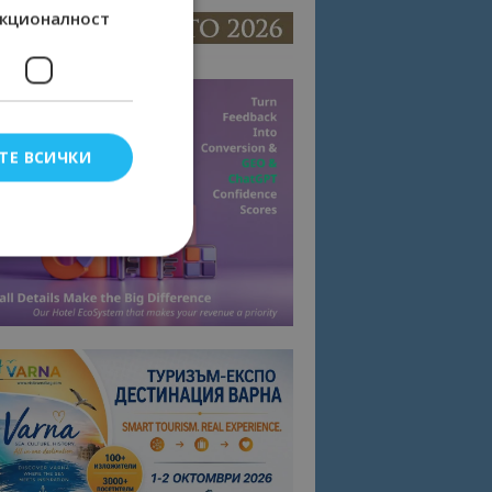
кционалност
ТЕ ВСИЧКИ
елско влизане и
тки.
омните съгласието
квитки на сайта.