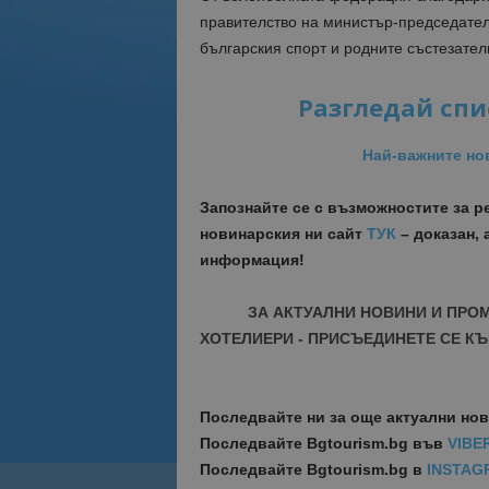
правителство на министър-председателя
българския спорт и родните състезател
Разгледай спи
Най-важните но
Запознайте се с възможностите за 
новинарския ни сайт
ТУК
– доказан, 
информация!
ЗА АКТУАЛНИ НОВИНИ И ПРО
ХОТЕЛИЕРИ - ПРИСЪЕДИНЕТЕ СЕ КЪ
Последвайте ни за още актуални но
Последвайте
Bgtourism.bg във
VIBE
Последвайте
Bgtourism.bg в
INSTAG