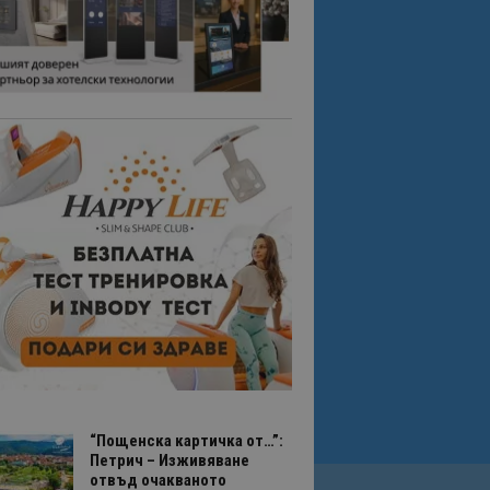
“Пощенска картичка от…”:
Петрич – Изживяване
отвъд очакваното