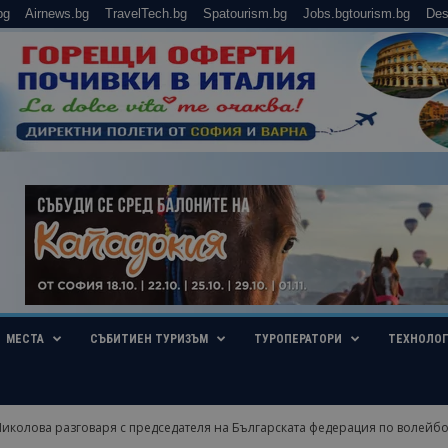
bg
Airnews.bg
TravelTech.bg
Spatourism.bg
Jobs.bgtourism.bg
Des
МЕСТА
СЪБИТИЕН ТУРИЗЪМ
ТУРОПЕРАТОРИ
ТЕХНОЛО
иколова разговаря с председателя на Българската федерация по волейб