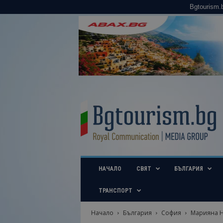
Bgtourism.
B
g
t
o
u
r
i
НАЧАЛО
СВЯТ
БЪЛГАРИЯ
s
m
.
ТРАНСПОРТ
b
g
Начало
България
София
Марияна Н
–