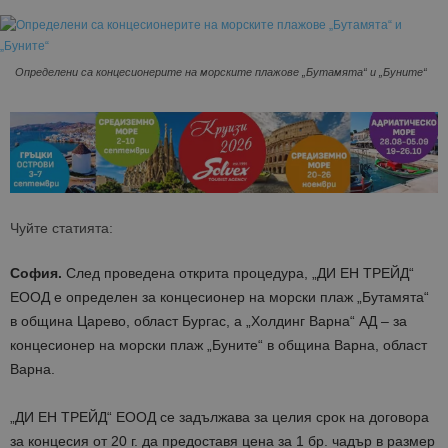
Определени са концесионерите на морските плажове „Бутамята“ и „Буните“
Чуйте статията:
София.
След проведена открита процедура, „ДИ ЕН ТРЕЙД“
ЕООД е определен за концесионер на морски плаж „Бутамята“
в община Царево, област Бургас, а „Холдинг Варна“ АД – за
концесионер на морски плаж „Буните“ в община Варна, област
Варна.
„ДИ ЕН ТРЕЙД“ ЕООД се задължава за целия срок на договора
за концесия от 20 г. да предоставя цена за 1 бр. чадър в размер