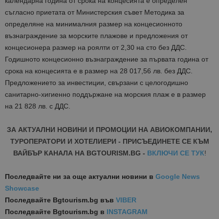
календарна година от срока на концесията е определен
съгласно приетата от Министерския съвет Методика за
определяне на минималния размер на концесионното
възнаграждение за морските плажове и предложения от
концесионера размер на роялти от 2,30 на сто без ДДС.
Годишното концесионно възнаграждение за първата година от
срока на концесията е в размер на 28 017,56 лв. без ДДС.
Предложението за инвестиции, свързани с целогодишно
санитарно-хигиенно поддържане на морския плаж е в размер
на 21 828 лв. с ДДС.
ЗА АКТУАЛНИ НОВИНИ И ПРОМОЦИИ НА АВИОКОМПАНИИ,
ТУРОПЕРАТОРИ И ХОТЕЛИЕРИ - ПРИСЪЕДИНЕТЕ СЕ КЪМ
ВАЙБЪР КАНАЛА НА BGTOURISM.BG -
ВКЛЮЧИ СЕ ТУК
!
Последвайте ни за още актуални новини
в
Google News
Showcase
Последвайте
Bgtourism.bg във
VIBER
Последвайте
Bgtourism.bg в
INSTAGRAM