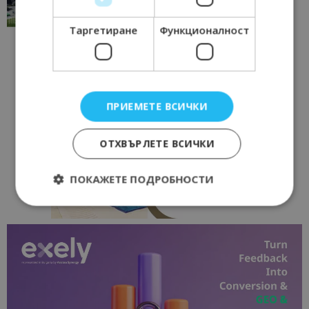
17/06/2026 09:01
Перник
Таргетиране
Функционалност
ПРИЕМЕТЕ ВСИЧКИ
ОТХВЪРЛЕТЕ ВСИЧКИ
ПОКАЖЕТЕ ПОДРОБНОСТИ
Строго необходимо
Ефективност
Таргетиране
Функционалност
Строго необходимите бисквитки позволяват
основната функционалност на уебсайта, като
потребителско влизане и управление на