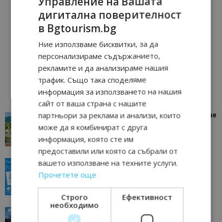
Управление на Вашата
дигитална поверителност
в Bgtourism.bg
Ние използваме бисквитки, за да
персонализираме съдържанието,
рекламите и да анализираме нашия
трафик. Също така споделяме
информация за използването на нашия
сайт от ваша страна с нашите
партньори за реклама и анализи, които
“Пощенска картичка от…”: Петрич – Изживяване
отвъд очакваното
може да я комбинират с друга
11/07/2026 11:22
Петрич
информация, която сте им
предоставили или която са събрали от
вашето използване на техните услуги.
“Пощенска картичка от…”: Пловдив, градът на
всички времена
Прочетете още
23/06/2026 10:00
Пловдив
Строго
Ефективност
необходимо
“Пощенска картичка от…”: Перник – град на
традициите, културата и вдъхновяващите...