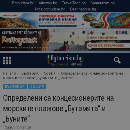
Bgtourism.bg
Airnews.bg
TravelTech.bg
Spatourism.bg
Jobs.bgtourism.bg
Destinations.bg
Начало
България
София
Определени са концесионерите на
морските плажове „Бутамята“ и „Буните“
БЪЛГАРИЯ
СОФИЯ
Определени са концесионерите на
морските плажове „Бутамята“ и
„Буните“
17/06/2020 12:45