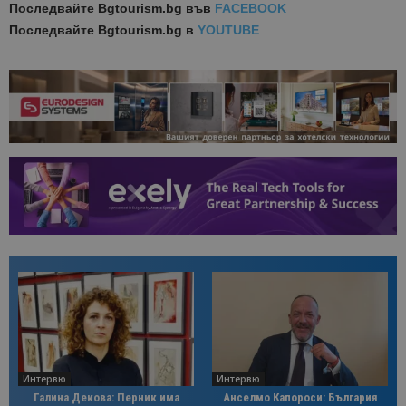
Последвайте
Bgtourism.bg във
FACEBOOK
Последвайте
Bgtourism.bg в
YOUTUBE
Интервю
Интервю
Галина Декова: Перник има
Анселмо Капороси: България