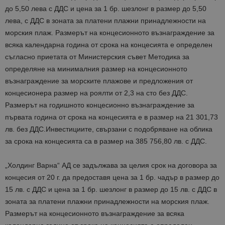
до 5,50 лева с ДДС и цена за 1 бр. шезлонг в размер до 5,50
лева, с ДДС в зоната за платени плажни принадлежности на
морския плаж. Размерът на концесионното възнаграждение за
всяка календарна година от срока на концесията е определен
съгласно приетата от Министерския съвет Методика за
определяне на минималния размер на концесионното
възнаграждение за морските плажове и предложения от
концесионера размер на роялти от 2,3 на сто без ДДС.
Размерът на годишното концесионно възнаграждение за
първата година от срока на концесията е в размер на 21 301,73
лв. без ДДС.
Инвестициите, свързани с подобряване на облика
за срока на концесията са в размер на 385 756,80 лв. с ДДС.
„Холдинг Варна“ АД се задължава за целия срок на договора за
концесия от 20 г. да предоставя цена за 1 бр. чадър в размер до
15 лв. с ДДС и цена за 1 бр. шезлонг в размер до 15 лв. с ДДС в
зоната за платени плажни принадлежности на морския плаж.
Размерът на концесионното възнаграждение за всяка