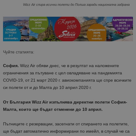
Wizz Air спира всички полети до Полша заради национална забрана
Чуйте статията:
София.
Wizz Air обяви днес, че в резултат на наложените
ограничения за пътуване с цел овладяване на пандемията
COVID-19, от 21 март 2020 г. авиокомпанията ще спре всичките
си полети от и до Малта до 10 април 2020 г.
От България Wizz Air изпълнява директни полети София-
Малта, които ще бъдат отменени до 10 април.
Пътниците с резервации, засегнати от спирането на полетите,
ще бъдат автоматично информирани по имейл, в случай че са