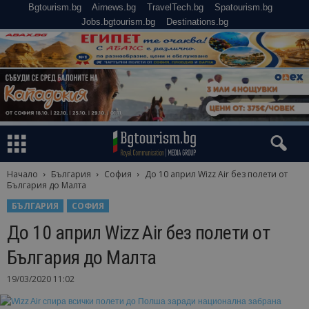
Bgtourism.bg
Airnews.bg
TravelTech.bg
Spatourism.bg
Jobs.bgtourism.bg
Destinations.bg
Начало
България
София
До 10 април Wizz Air без полети от
България до Малта
БЪЛГАРИЯ
СОФИЯ
До 10 април Wizz Air без полети от
България до Малта
19/03/2020 11:02