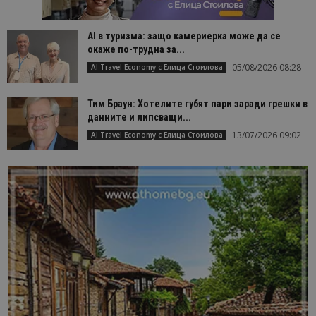
AI в туризма: защо камериерка може да се
окаже по-трудна за...
05/08/2026 08:28
AI Travel Economy с Елица Стоилова
Тим Браун: Хотелите губят пари заради грешки в
данните и липсващи...
13/07/2026 09:02
AI Travel Economy с Елица Стоилова