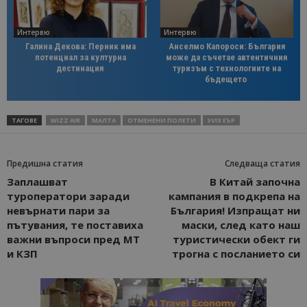
Интервю
Интервю
Галина Декова: Перник има
Анселмо Капороси: България
потенциал за културна
може да съчетае автентичния
дестинация
туризъм с технологиите на
бъдещето
ТАГОВЕ
WIZZ AIR
МАЛТА
ОТМЕНЕНИ ПОЛЕТИ
УИЗ ЕЪР
Предишна статия
Следваща статия
Заплашват
В Китай започна
туроператори заради
кампания в подкрепа на
невърнати пари за
България! Изпращат ни
пътувания, те поставиха
маски, след като наш
важни въпроси пред МТ
туристически обект ги
и КЗП
трогна с посланието си