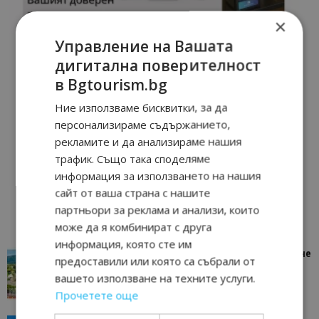
×
Управление на Вашата
дигитална поверителност
в Bgtourism.bg
Ние използваме бисквитки, за да
персонализираме съдържанието,
рекламите и да анализираме нашия
трафик. Също така споделяме
информация за използването на нашия
сайт от ваша страна с нашите
партньори за реклама и анализи, които
може да я комбинират с друга
информация, която сте им
“Пощенска картичка от…”: Петрич – Изживяване
предоставили или която са събрали от
отвъд очакваното
вашето използване на техните услуги.
11/07/2026 11:22
Петрич
Прочетете още