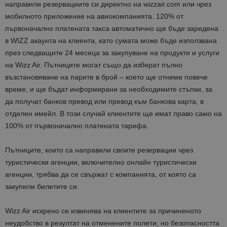
направили резервациите си директно на wizzair.com или чрез
мобилното приложение на авиокомпанията. 120% от
първоначално платената такса автоматично ще бъде заредена
в WIZZ акаунта на клиента, като сумата може бъде използвана
през следващите 24 месеца за закупуване на продукти и услуги
на Wizz Air. Пътниците могат също да изберат пълно
възстановяване на парите в брой – което ще отнеме повече
време, и ще бъдат информирани за необходимите стъпки, за
да получат банков превод или превод към банкова карта, в
отделен имейл. В този случай клиентите ще имат право само на
100% от първоначално платената тарифа.
Пътниците, които са направили своите резервации чрез
туристически агенции, включително онлайн туристически
агенции, трябва да се свържат с компанията, от която са
закупили билетите си.
Wizz Air искрено се извинява на клиентите за причиненото
неудобство в резултат на отменените полети, но безопасността