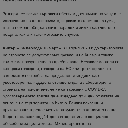
територията на Словашката република.
Затварят се всички търговски обекти и доставчици на услуги, с
изключение на автосервизите, сервизите за смяна на гуми,
пътна помощ, обществените перални и химическо чистене,
пощите, както и таксиметровите служби.
Кипър
– За периода 16 март – 30 април 2020 г. до територията
на страната се допускат само граждани на Кипър и такива,
които имат разрешение за пребиваване. Независимо дали са
кипърски граждани, граждани на ЕС или трети страни, те
задължително трябва да представят и медицинско
удостоверение, издадено от лицензирана лаборатория от
страната на пристигане, че не са заразени с COVID-19.
Удостоверението трябва да е издадено до 4 дни от датата на
влизане на територията на Кипър. Всички влизащи и
притежаващи горепосочените документи, задължително ще
бъдат поставяни под 14-дневна карантина в специално
обособени за целта места. Министерството на