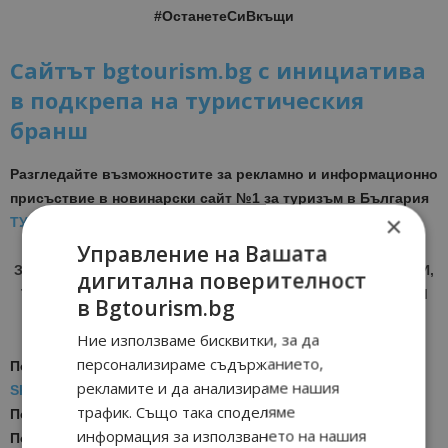
#ОстанетеСиВкъщи
Сайтът bgtourism.bg с инициатива
в подкрепа на туристическия
бранш
Разгледайте възможностите за рекламно и информационно
присъствие в новинарски сайт №1 за туризъм в България
×
ТУК
Управление на Вашата
ЗА АКТУАЛНИ НОВИНИ И ПРОМОЦИИ НА АВИОКОМПАНИИ,
дигитална поверителност
ТУРОПЕРАТОРИ И ХОТЕЛИЕРИ - ПРИСЪЕДИНЕТЕ СЕ КЪМ
в Bgtourism.bg
ВАЙБЪР КАНАЛА НА BGTOURISM.BG -
ВКЛЮЧИ СЕ ТУК
!
Ние използваме бисквитки, за да
персонализираме съдържанието,
Последвайте ни за още актуални новини
в
Google News
рекламите и да анализираме нашия
Showcase
трафик. Също така споделяме
Последвайте
Bgtourism.bg във
VIBER
информация за използването на нашия
Последвайте
Bgtourism.bg в
INSTAGRAM