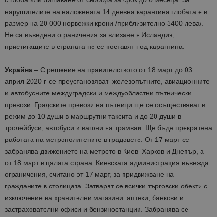
с глоба или лишаване от свобода за срок до 6 месеца. За
нарушителите на наложената 14 дневна карантина глобата е в
размер на 20 000 норвежки крони /приблизително 3400 лева/.
Не са въведени ограничения за влизане в Исландия,
пристигащите в страната не се поставят под карантина.
Украйна
– С решение на правителството от 18 март до 03
април 2020 г. се преустановяват железопътните, авиационните
и автобусните междуградски и междуобластни пътнически
превози. Градските превози на пътници ще се осъществяват в
режим до 10 души в маршрутни таксита и до 20 души в
тролейбуси, автобуси и вагони на трамваи. Ще бъде прекратена
работата на метрополитените в градовете. От 17 март се
забранява движението на метрото в Киев, Харков и Днепър, а
от 18 март в цялата страна. Киевската администрация въвежда
ограничения, считано от 17 март, за придвижване на
гражданите в столицата. Затварят се всички търговски обекти с
изключение на хранителни магазини, аптеки, банкови и
застрахователни офиси и бензиностанции. Забранява се