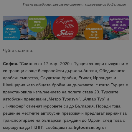
Турски автобусни превозвачи отменят курсовете си до България
Чуйте статията:
София.
“Считано от 17 март 2020 г. Турция затвори въздушните
си граници с още 6 европейски държави-Англия, Обединените
арабски емирства, Саудитска Арабия, Египет, Ирландия и
Швейцария като общата бройка на държавите, с които Турция е
преустановила изпълнението на полети става 20. Турските
автобусни превозвачи „Метро Туризъм”, „Алпар Тур” и
„Нилюфер” отменят курсовете си до България. Поради това
решение местните автобусни превозвачи предлагат вариант за
транспортиране на български граждани до Одрин, след това с
маршрутка до ГКПП”, съобщават за
bgtourism.bg
от