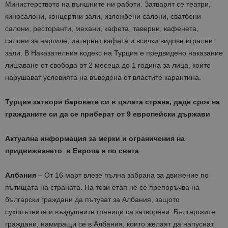
Министерството на външните ни работи. Затварят се театри,
киносалони, концертни зали, изложбени салони, сватбени
салони, ресторанти, механи, кафета, таверни, кафенета,
салони за наргиле, интернет кафета и всички видове игрални
зали. В Наказателния кодекс на Турция е предвидено наказание
лишаване от свобода от 2 месеца до 1 година за лица, които
нарушават условията на въведена от властите карантина.
Турция затвори баровете си в цялата страна, даде срок на
гражданите си да се приберат от 9 европейски държави
Актуална информация за мерки и ограничения на
придвижването в Европа и по света
Албания
– От 16 март влезе пълна забрана за движение по
пътищата на страната. На този етап не се препоръчва на
български граждани да пътуват за Албания, защото
сухопътните и въздушните граници са затворени. Българските
граждани, намиращи се в Албания, които желаят да напуснат