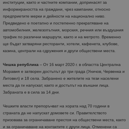
институции, както и частните компании, допринасят за
информираността на граждани, чрез кампании, относно
предприетите мерки и дейности на национално ниво.
Предвидено е поетапно и постепенно прекратяване на
автомобилния, железопътния, морския, речния или въздушния
трафик по различни маршрути, както и на метрото. Временно
ще бъдат затваряни ресторанти, хотели, кафенета, клубове,
казина, централи на сдружения и други обществени места.
Чешка република
– От 16 март 2020 г. в областта Централна
Моравия е затворен достъпът до три града (Уничов, Червенка и
Литовел) и 18 села. Забранено е жителите на тези населени
места да ги напускат, както и достъпът на външни лица.
Забраната е в сила за 14 дни.
Чешките власти препоръчват на хората над 70 години в
страната да не напускат домовете си. Правителството
призовава за ограничаване престоя на обществени места, както
и за ограничаване на контактите с други лица. Отменени са