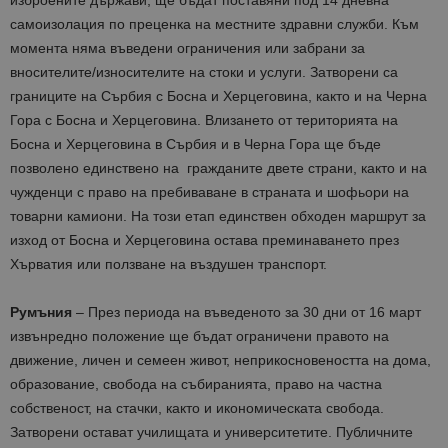
изброените държави, ще бъдат поставяни под 14 дневна
самоизолация по преценка на местните здравни служби. Към
момента няма въведени ограничения или забрани за
вносителите/износителите на стоки и услуги. Затворени са
границите на Сърбия с Босна и Херцеговина, както и на Черна
Гора с Босна и Херцеговина. Влизането от територията на
Босна и Херцеговина в Сърбия и в Черна Гора ще бъде
позволено единствено на гражданите двете страни, както и на
чужденци с право на пребиваване в страната и шофьори на
товарни камиони. На този етап единствен обходен маршрут за
изход от Босна и Херцеговина остава преминаването през
Хърватия или ползване на въздушен транспорт.
Румъния
– През периода на въведеното за 30 дни от 16 март
извънредно положение ще бъдат ограничени правото на
движение, личен и семеен живот, неприкосновеността на дома,
образование, свобода на събиранията, право на частна
собственост, на стачки, както и икономическата свобода.
Затворени остават училищата и университетите. Публичните