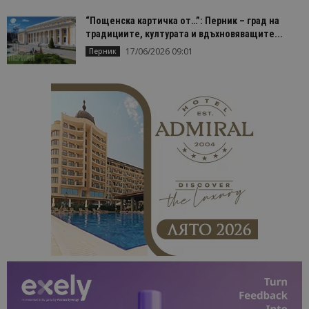
сесии и
кампании 
отчетите з
“Пощенска картичка от…”: Перник – град на
анализ на
традициите, културата и вдъхновяващите...
сайтовете.
17/06/2026 09:01
Перник