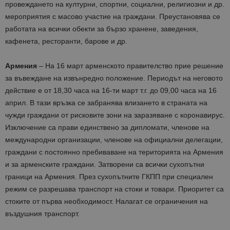
провеждането на културни, спортни, социални, религиозни и др.
мероприятия с масово участие на граждани. Преустановява се
работата на всички обекти за бързо хранене, заведения,
кафенета, ресторанти, барове и др.
Армения
– На 16 март арменското правителство прие решение
за въвеждане на извънредно положение. Периодът на неговото
действие е от 18,30 часа на 16-ти март т.г. до 09,00 часа на 16
април. В тази връзка се забранява влизането в страната на
чужди граждани от рисковите зони на заразяване с коронавирус.
Изключение са прави единствено за дипломати, членове на
международни организации, членове на официални делегации,
граждани с постоянно пребиваване на територията на Армения
и за арменските граждани. Затворени са всички сухопътни
граници на Армения. През сухопътните ГКПП при специален
режим се разрешава транспорт на стоки и товари. Приоритет са
стоките от първа необходимост. Налагат се ограничения на
въздушния транспорт.