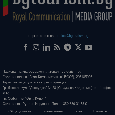
свържете се с нас:
office@bgtourism.bg
Национална информационна агенция Bgtourism.bg
Собственост на "Роял Комюникейшън" ЕООД, 205185996.
Адрес на редакцията за кореспонденция:
Гр. Добрич, бул. “Добруджа” № 28 (Сграда на Кадастъра), ет. 4, офис
406;
Гр. София, жк “Овча Купел”
Собственик: Руслан Йорданов; Тел.: +359 886 01 53 91
Общи условия
Етичен кодекс
За нас
Контакти