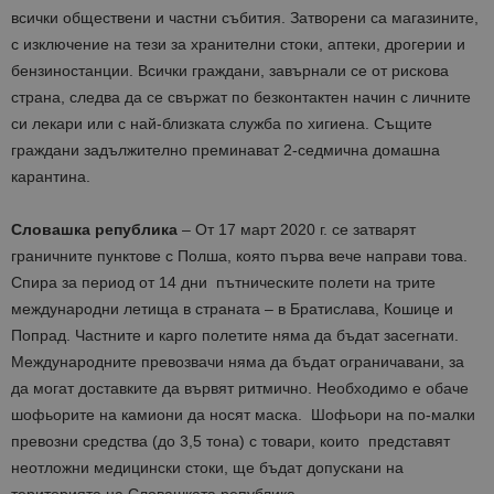
всички обществени и частни събития. Затворени са магазините,
с изключение на тези за хранителни стоки, аптеки, дрогерии и
бензиностанции. Всички граждани, завърнали се от рискова
страна, следва да се свържат по безконтактен начин с личните
си лекари или с най-близката служба по хигиена. Същите
граждани задължително преминават 2-седмична домашна
карантина.
Словашка република
– От 17 март 2020 г. се затварят
граничните пунктове с Полша, която първа вече направи това.
Спира за период от 14 дни пътническите полети на трите
международни летища в страната – в Братислава, Кошице и
Попрад. Частните и карго полетите няма да бъдат засегнати.
Международните превозвачи няма да бъдат ограничавани, за
да могат доставките да вървят ритмично. Необходимо е обаче
шофьорите на камиони да носят маска. Шофьори на по-малки
превозни средства (до 3,5 тона) с товари, които представят
неотложни медицински стоки, ще бъдат допускани на