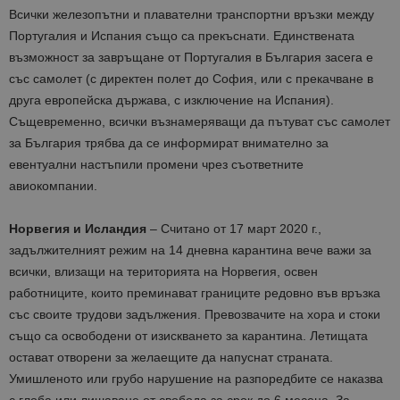
Всички железопътни и плавателни транспортни връзки между
Португалия и Испания също са прекъснати. Единствената
възможност за завръщане от Португалия в България засега е
със самолет (с директен полет до София, или с прекачване в
друга европейска държава, с изключение на Испания).
Същевременно, всички възнамеряващи да пътуват със самолет
за България трябва да се информират внимателно за
евентуални настъпили промени чрез съответните
авиокомпании.
Норвегия и Исландия
– Считано от 17 март 2020 г.,
задължителният режим на 14 дневна карантина вече важи за
всички, влизащи на територията на Норвегия, освен
работниците, които преминават границите редовно във връзка
със своите трудови задължения. Превозвачите на хора и стоки
също са освободени от изискването за карантина. Летищата
остават отворени за желаещите да напуснат страната.
Умишленото или грубо нарушение на разпоредбите се наказва