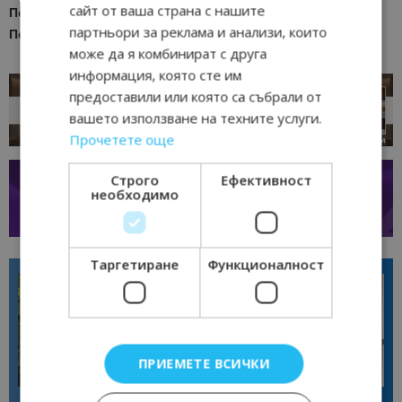
сайт от ваша страна с нашите
Последвайте
Bgtourism.bg във
FACEBOOK
партньори за реклама и анализи, които
Последвайте
Bgtourism.bg в
YOUTUBE
може да я комбинират с друга
информация, която сте им
предоставили или която са събрали от
вашето използване на техните услуги.
Прочетете още
Строго
Ефективност
необходимо
Таргетиране
Функционалност
ПРИЕМЕТЕ ВСИЧКИ
Интервю
Интервю
Диана Благоева: EXPLORA III
Галина Декова: Перник има