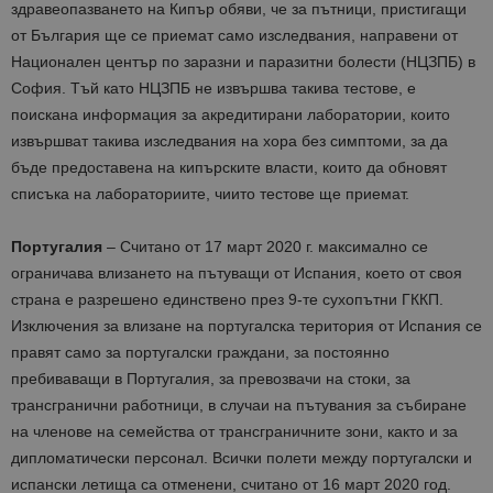
здравеопазването на Кипър обяви, че за пътници, пристигащи
от България ще се приемат само изследвания, направени от
Национален център по заразни и паразитни болести (НЦЗПБ) в
София. Тъй като НЦЗПБ не извършва такива тестове, е
поискана информация за акредитирани лаборатории, които
извършват такива изследвания на хора без симптоми, за да
бъде предоставена на кипърските власти, които да обновят
списъка на лабораториите, чиито тестове ще приемат.
Португалия
– Считано от 17 март 2020 г. максимално се
ограничава влизането на пътуващи от Испания, което от своя
страна е разрешено единствено през 9-те сухопътни ГККП.
Изключения за влизане на португалска територия от Испания се
правят само за португалски граждани, за постоянно
пребиваващи в Португалия, за превозвачи на стоки, за
трансгранични работници, в случаи на пътувания за събиране
на членове на семейства от трансграничните зони, както и за
дипломатически персонал. Всички полети между португалски и
испански летища са отменени, считано от 16 март 2020 год.