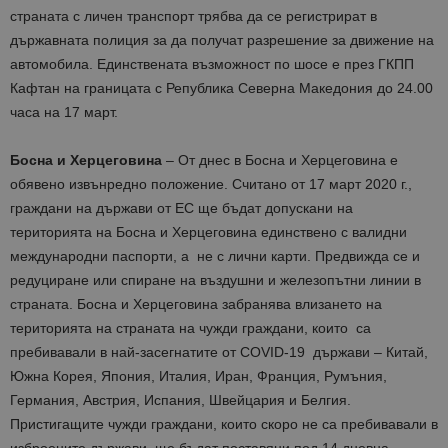
страната с личен транспорт трябва да се регистрират в
държавната полиция за да получат разрешение за движение на
автомобила. Единствената възможност по шосе е през ГКПП
Кафтан на границата с Република Северна Македония до 24.00
часа на 17 март.
Босна и Херцеговина
– От днес в Босна и Херцеговина е
обявено извънредно положение. Считано от 17 март 2020 г.,
граждани на държави от ЕС ще бъдат допускани на
територията на Босна и Херцеговина единствено с валидни
международни паспорти, а не с лични карти. Предвижда се и
редуциране или спиране на въздушни и железопътни линии в
страната. Босна и Херцеговина забранява влизането на
територията на страната на чужди граждани, които са
пребивавали в най-засегнатите от COVID-19 държави – Китай,
Южна Корея, Япония, Италия, Иран, Франция, Румъния,
Германия, Австрия, Испания, Швейцария и Белгия.
Пристигащите чужди граждани, които скоро не са пребивавали в