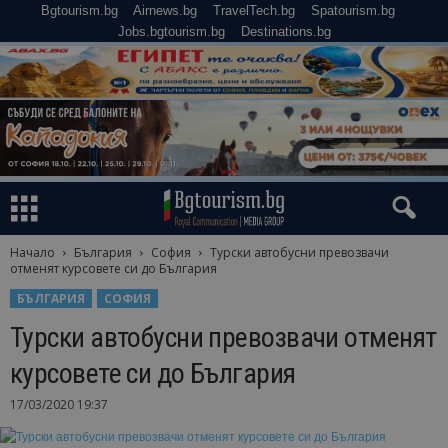
Bgtourism.bg
Airnews.bg
TravelTech.bg
Spatourism.bg
Jobs.bgtourism.bg
Destinations.bg
Начало
България
София
Турски автобусни превозвачи
отменят курсовете си до България
БЪЛГАРИЯ
СОФИЯ
Турски автобусни превозвачи отменят
курсовете си до България
17/03/2020 19:37